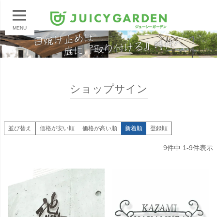
MENU
ショップサイン
並び替え
価格が安い順
価格が高い順
新着順
登録順
9
件中
1
-
9
件表示