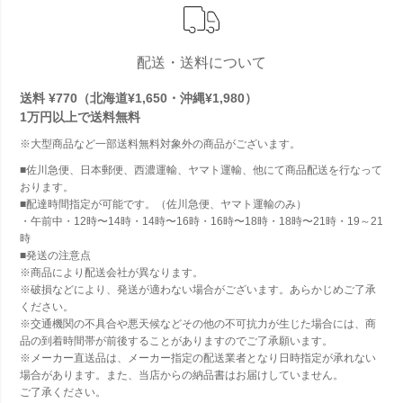
配送・送料について
送料 ¥770（北海道¥1,650・沖縄¥1,980）
1万円以上で
送料無料
※大型商品など一部送料無料対象外の商品がございます。
■佐川急便、日本郵便、西濃運輸、ヤマト運輸、他にて商品配送を行なって
おります。
■配達時間指定が可能です。（佐川急便、ヤマト運輸のみ）
・午前中・12時〜14時・14時〜16時・16時〜18時・18時〜21時・19～21
時
■発送の注意点
※商品により配送会社が異なります。
※破損などにより、発送が適わない場合がございます。あらかじめご了承
ください。
※交通機関の不具合や悪天候などその他の不可抗力が生じた場合には、商
品の到着時間帯が前後することがありますのでご了承願います。
※メーカー直送品は、メーカー指定の配送業者となり日時指定が承れない
場合があります。また、当店からの納品書はお届けしていません。
ご了承ください。