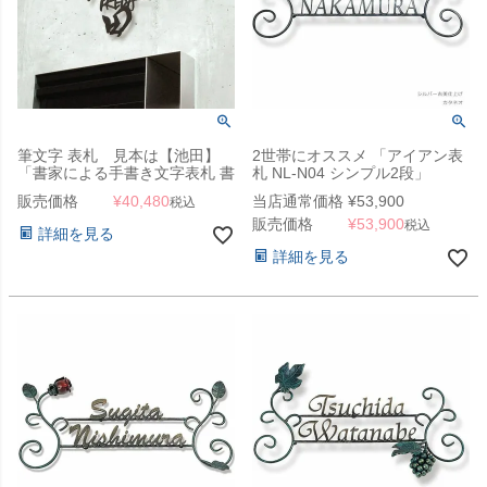
筆文字 表札 見本は【池田】
2世帯にオススメ 「アイアン表
「書家による手書き文字表札 書
札 NL-N04 シンプル2段」
ASOBI表札（SHO ASOBI
販売価格
¥
40,480
当店通常価格
¥
53,900
税込
SIGN）」イージーメンテナン
販売価格
¥
53,900
ス 切り文字表札
税込
詳細を見る
詳細を見る