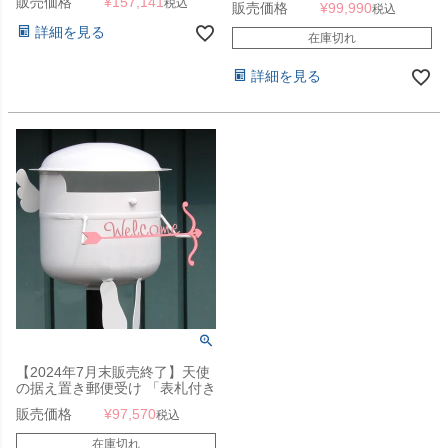
販売価格
¥
157,141
税込
販売価格
¥
99,990
税込
詳細を見る
在庫切れ
詳細を見る
【2024年7月末販売終了】天使
の据え置き郵便受け 「表札付き
チビポス エンジェル
販売価格
¥
97,570
税込
（CHIBIPOS ANGEL）」 ボン
ポスシリーズ
在庫切れ