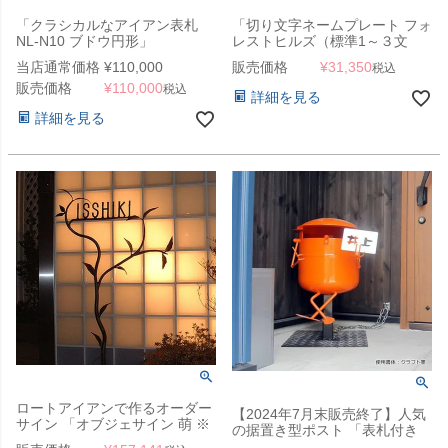
「クラシカルなアイアン表札
「切り文字ネームプレート フォ
NL-N10 ブドウ円形」
レストヒルズ（標準1～３文
字）」
当店通常価格
¥
110,000
販売価格
¥
31,350
税込
販売価格
¥
110,000
税込
詳細を見る
詳細を見る
ロートアイアンで作るオーダー
【2024年7月末販売終了】人気
サイン 「オブジェサイン 萌 ※
の据置き型ポスト 「表札付き
要見積」
ボンポス （BOMPOS） ＃1」