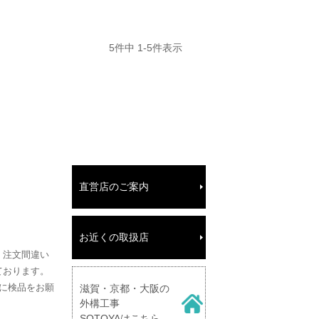
5
件中
1
-
5
件表示
直営店のご案内
お近くの取扱店
、注文間違い
ております。
に検品をお願
滋賀・京都・大阪の
外構工事
SOTOYAはこちら