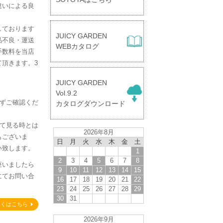
違いによる良
しております
JUICY GARDEN
品不良・運送
WEBカタログ
手数料を当店
頂きます。3
。
JUICY GARDEN
】
Vol.9.2
必ずご確認くだ
カタログダウンロード
して見る時とは
2026年8月
もございま
日
月
火
水
木
金
土
い致します。
1
2
3
4
5
6
7
8
座いましたら
9
10
11
12
13
14
15
にてお問い合
16
17
18
19
20
21
22
23
24
25
26
27
28
29
30
31
しくはこちら
2026年9月