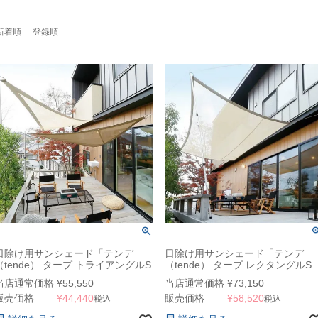
新着順
登録順
日除け用サンシェード「テンデ
日除け用サンシェード「テンデ
（tende） タープ トライアングルS
（tende） タープ レクタングルS
3.1×2.4m」
3.2×2.4m」
当店通常価格
¥
55,550
当店通常価格
¥
73,150
販売価格
¥
44,440
販売価格
¥
58,520
税込
税込