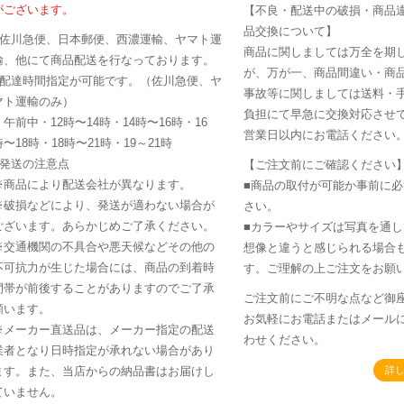
がございます。
【不良・配送中の破損・商品
品交換について】
■佐川急便、日本郵便、西濃運輸、ヤマト運
商品に関しましては万全を期
輸、他にて商品配送を行なっております。
が、万が一、商品間違い・商
■配達時間指定が可能です。（佐川急便、ヤ
事故等に関しましては送料・
マト運輸のみ）
負担にて早急に交換対応させて
・午前中・12時〜14時・14時〜16時・16
営業日以内にお電話ください
時〜18時・18時〜21時・19～21時
■発送の注意点
【ご注文前にご確認ください
※商品により配送会社が異なります。
■商品の取付が可能か事前に
※破損などにより、発送が適わない場合が
さい。
ございます。あらかじめご了承ください。
■カラーやサイズは写真を通
※交通機関の不具合や悪天候などその他の
想像と違うと感じられる場合
不可抗力が生じた場合には、商品の到着時
す。ご理解の上ご注文をお願
間帯が前後することがありますのでご了承
ご注文前にご不明な点など御
願います。
お気軽にお電話またはメール
※メーカー直送品は、メーカー指定の配送
わせください。
業者となり日時指定が承れない場合があり
ます。また、当店からの納品書はお届けし
詳
ていません。