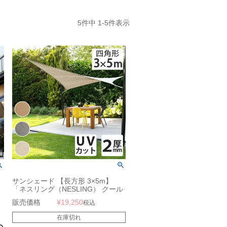
5
件中
1
-
5
件表示
サンシェード 【長方形 3×5m】
「ネスリング（NESLING） クール
フィット シェードセイル レクタン
販売価格
¥
19,250
税込
グル 3×5m」
在庫切れ