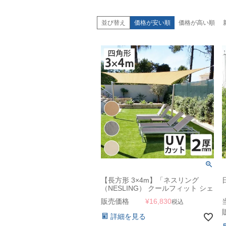
並び替え
価格が安い順
価格が高い順
【長方形 3×4m】「ネスリング
（NESLING） クールフィット シェ
ードセイル レクタングル 3×4m」
販売価格
¥
16,830
税込
詳細を見る