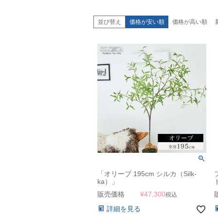
並び替え
価格が安い順
価格が高い順
「オリーブ 195cm シルカ（Silk-
ka）」
販売価格
¥
47,300
税込
詳細を見る