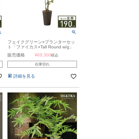
フェイクグリーン×プランターセッ
ト「ファイカス×Tall Round w/g」
[高さ190cm・人工樹木・人工観葉
販売価格
¥
69,300
税込
植物] フィカス
在庫切れ
詳細を見る