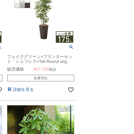
ッ
フェイクグリーン×プランターセッ
ト「シェフレラ×Tall Round w/g」
工
[高さ175cm・人工樹木・人工観葉
販売価格
¥
57,200
税込
植物]
在庫切れ
詳細を見る