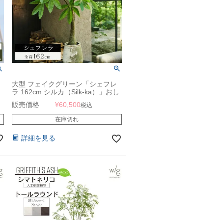
大型 フェイクグリーン「シェフレ
ラ 162cm シルカ（Silk-ka）」おし
ゃれ リアル 人工観葉植物 樹木 イ
販売価格
¥
60,500
税込
ンテリアグリーン カポック
在庫切れ
詳細を見る