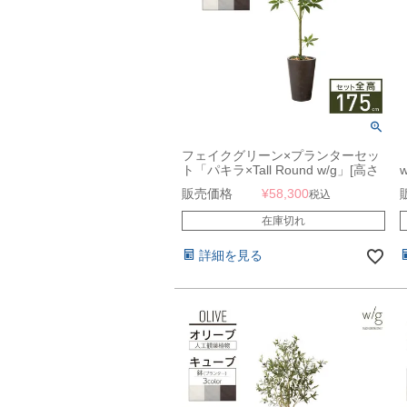
フェイクグリーン×プランターセッ
ト「パキラ×Tall Round w/g」[高さ
w
175cm・人工樹木・人工観葉植物]
販売価格
¥
58,300
税込
在庫切れ
詳細を見る