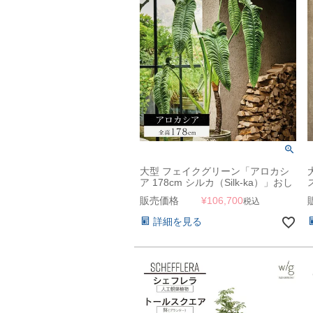
大型 フェイクグリーン「アロカシ
ア 178cm シルカ（Silk-ka）」おし
ゃれ リアル 人工観葉植物 草花 イ
販売価格
¥
106,700
税込
ンテリアグリーン クワズイモ
詳細を見る