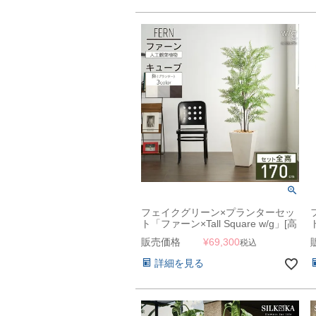
フェイクグリーン×プランターセッ
ト「ファーン×Tall Square w/g」[高
さ170cm・人工樹木・人工観葉植
販売価格
¥
69,300
税込
物]
詳細を見る