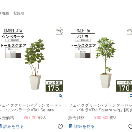
新着順
登録順
フェイクグリーン×プランターセッ
フェイクグリーン×プランターセ
ト「ウンベラータ×Tall Square
ト「パキラ×Tall Square w/g」[高
w/g」[高さ175cm・人工樹木・人工
170cm・人工樹木・人工観葉植物]
販売価格
¥
57,200
販売価格
¥
60,500
税込
税込
観葉植物]
詳細を見る
詳細を見る