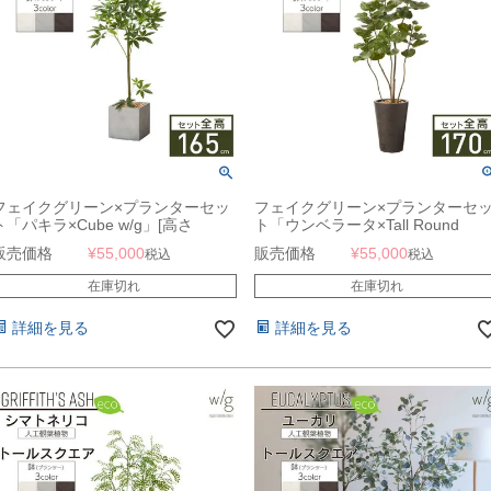
フェイクグリーン×プランターセッ
フェイクグリーン×プランターセ
ト「パキラ×Cube w/g」[高さ
ト「ウンベラータ×Tall Round
165cm・人工樹木・人工観葉植物]
w/g」[高さ170cm・人工樹木・人
販売価格
¥
55,000
販売価格
¥
55,000
税込
税込
観葉植物]
在庫切れ
在庫切れ
詳細を見る
詳細を見る