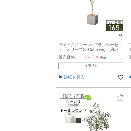
フェイクグリーン×プランターセッ
ト「オリーブS×Cube w/g」[高さ
165cm・人工樹木・人工観葉植物]
販売価格
¥
60,500
税込
在庫切れ
詳細を見る