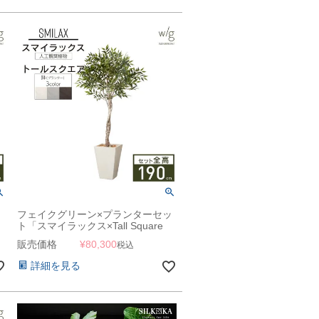
ッ
フェイクグリーン×プランターセッ
ト「スマイラックス×Tall Square
w/g」[高さ190cm・人工樹木・人工
販売価格
¥
80,300
税込
観葉植物]
詳細を見る