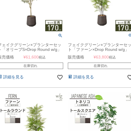
フェイクグリーン×プランターセッ
フェイクグリーン×プランターセ
ト「オリーブS×Drop Round w/g」
ト「ファーン×Drop Round w/g」
[高さ170cm・人工樹木・人工観葉
[高さ170cm・人工樹木・人工観葉
販売価格
¥
61,600
販売価格
¥
63,800
税込
税込
植物]
植物]
在庫切れ
在庫切れ
詳細を見る
詳細を見る