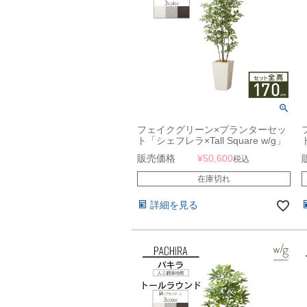
フェイクグリーン×プランターセッ
ト「シェフレラ×Tall Square w/g」
[高さ170cm・人工樹木・人工観葉
販売価格
¥
50,600
税込
植物]
在庫切れ
詳細を見る