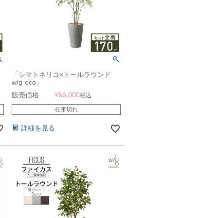
ッ
「シマトネリコ×トールラウンド
w/g-eco」
販売価格
¥
66,000
税込
在庫切れ
詳細を見る