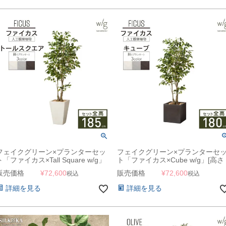
フェイクグリーン×プランターセッ
フェイクグリーン×プランターセ
ト「ファイカス×Tall Square w/g」
ト「ファイカス×Cube w/g」[高さ
[高さ185cm・人工樹木・人工観葉
180cm・人工樹木・人工観葉植物]
販売価格
¥
72,600
販売価格
¥
72,600
税込
税込
植物] フィカス
フィカス
詳細を見る
詳細を見る