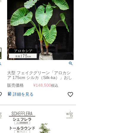
ッ
大型 フェイクグリーン「アロカシ
ア 175cm シルカ（Silk-ka）」おし
ゃれ リアル 人工観葉植物 草花 イ
販売価格
¥
148,500
税込
ンテリアグリーン クワズイモ
詳細を見る