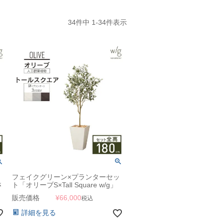
34
件中
1
-
34
件表示
ッ
フェイクグリーン×プランターセッ
さ
ト「オリーブS×Tall Square w/g」
[高さ180cm・人工樹木・人工観葉
販売価格
¥
66,000
税込
植物]
詳細を見る