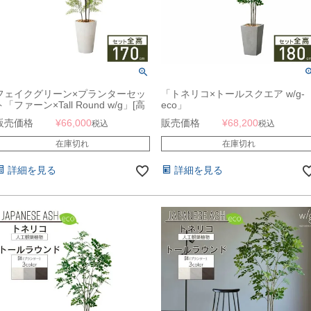
フェイクグリーン×プランターセッ
「トネリコ×トールスクエア w/g-
ト「ファーン×Tall Round w/g」[高
eco」
さ170cm・人工樹木・人工観葉植
販売価格
¥
66,000
販売価格
¥
68,200
税込
税込
物]
在庫切れ
在庫切れ
詳細を見る
詳細を見る