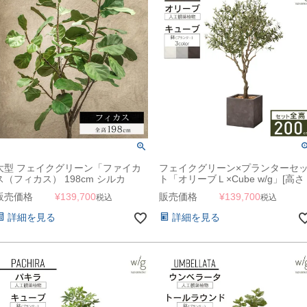
大型 フェイクグリーン「ファイカ
フェイクグリーン×プランターセ
ス（フィカス） 198cm シルカ
ト「オリーブＬ×Cube w/g」[高さ
（Silk-ka）」おしゃれ リアル 人工
200cm・人工樹木・人工観葉植物]
販売価格
¥
139,700
販売価格
¥
139,700
税込
税込
観葉植物 樹木 インテリアグリーン
ゴムの木
詳細を見る
詳細を見る