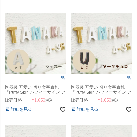
陶器製 可愛い 切り文字表札
陶器製 可愛い 切り文字表札
「Puffy Sign パフィーサイン ア
「Puffy Sign パフィーサイン ア
ルファベット シュガー（A～
ルファベット ダークチョコ（U
販売価格
¥
1,650
販売価格
¥
1,650
税込
税込
T）」
～Z）」
詳細を見る
詳細を見る