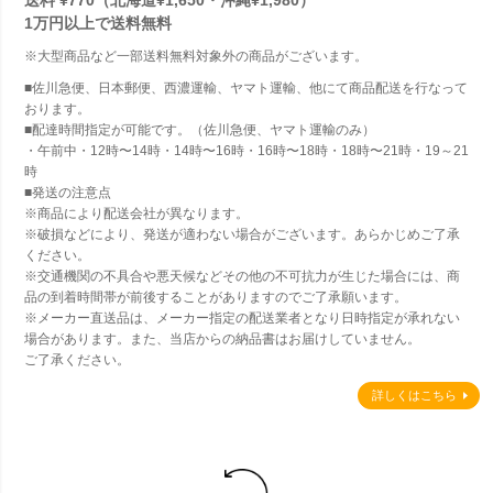
1万円以上で
送料無料
※大型商品など一部送料無料対象外の商品がございます。
■佐川急便、日本郵便、西濃運輸、ヤマト運輸、他にて商品配送を行なって
おります。
■配達時間指定が可能です。（佐川急便、ヤマト運輸のみ）
・午前中・12時〜14時・14時〜16時・16時〜18時・18時〜21時・19～21
時
■発送の注意点
※商品により配送会社が異なります。
※破損などにより、発送が適わない場合がございます。あらかじめご了承
ください。
※交通機関の不具合や悪天候などその他の不可抗力が生じた場合には、商
品の到着時間帯が前後することがありますのでご了承願います。
※メーカー直送品は、メーカー指定の配送業者となり日時指定が承れない
場合があります。また、当店からの納品書はお届けしていません。
ご了承ください。
詳しくはこちら