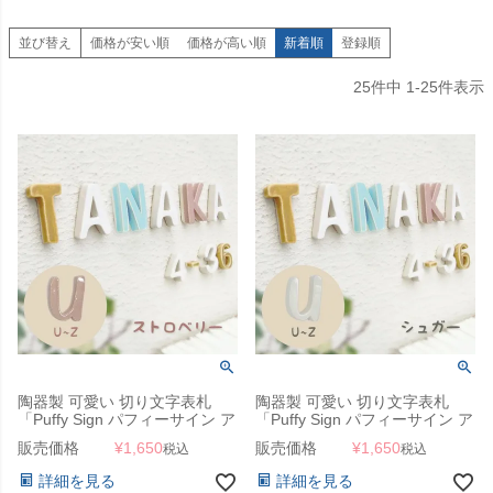
並び替え
価格が安い順
価格が高い順
新着順
登録順
25
件中
1
-
25
件表示
陶器製 可愛い 切り文字表札
陶器製 可愛い 切り文字表札
「Puffy Sign パフィーサイン ア
「Puffy Sign パフィーサイン ア
ルファベット ストロベリー（U
ルファベット シュガー（U～
販売価格
¥
1,650
販売価格
¥
1,650
税込
税込
～Z）」
Z）」
詳細を見る
詳細を見る