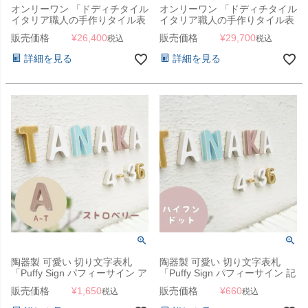
オンリーワン 「ドディチタイル
オンリーワン 「ドディチタイル
イタリア職人の手作りタイル表
イタリア職人の手作りタイル表
札 200×80」
札 200×150」
販売価格
¥
26,400
販売価格
¥
29,700
税込
税込
詳細を見る
詳細を見る
陶器製 可愛い 切り文字表札
陶器製 可愛い 切り文字表札
「Puffy Sign パフィーサイン ア
「Puffy Sign パフィーサイン 記
ルファベット ストロベリー（A
号」 ハイフン・ドット
販売価格
¥
1,650
販売価格
¥
660
税込
税込
～T）」