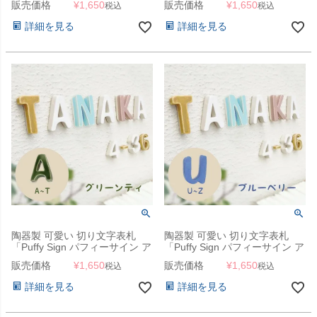
販売価格
¥
1,650
販売価格
¥
1,650
税込
税込
T）」
～Z）」
詳細を見る
詳細を見る
陶器製 可愛い 切り文字表札
陶器製 可愛い 切り文字表札
「Puffy Sign パフィーサイン ア
「Puffy Sign パフィーサイン ア
ルファベット グリーンティ（A
ルファベット ブルーベリー（U
販売価格
¥
1,650
販売価格
¥
1,650
税込
税込
～T）」
～Z）」
詳細を見る
詳細を見る