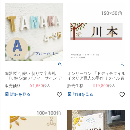
陶器製 可愛い 切り文字表札
オンリーワン 「ドディチタイル
「Puffy Sign パフィーサイン ア
イタリア職人の手作りタイル表
ルファベット ブルーベリー（A
札 150×50」
販売価格
¥
1,650
販売価格
¥
19,800
税込
税込
～T）」
詳細を見る
詳細を見る