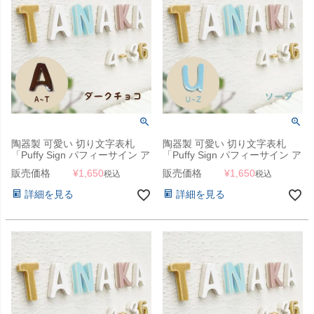
陶器製 可愛い 切り文字表札
陶器製 可愛い 切り文字表札
「Puffy Sign パフィーサイン ア
「Puffy Sign パフィーサイン ア
ルファベット ダークチョコ（A
ルファベット ソーダ（U～
販売価格
¥
1,650
販売価格
¥
1,650
税込
税込
～T）」
Z）」
詳細を見る
詳細を見る