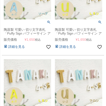
陶器製 可愛い 切り文字表札
陶器製 可愛い 切り文字表札
「Puffy Sign パフィーサイン ア
「Puffy Sign パフィーサイン ア
ルファベット ソーダ（A～
ルファベット レモン（U～
販売価格
¥
1,650
販売価格
¥
1,650
税込
税込
T）」
Z）」
詳細を見る
詳細を見る