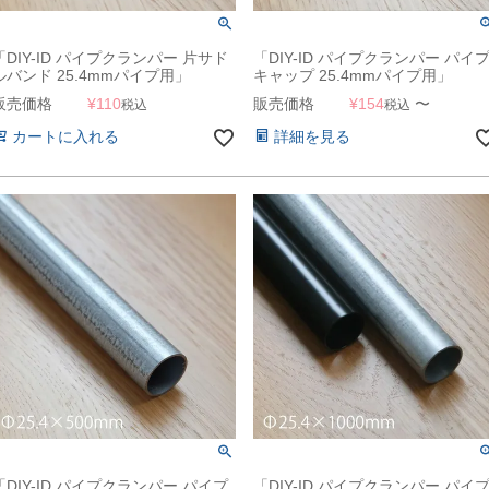
「DIY-ID パイプクランパー 片サド
「DIY-ID パイプクランパー パイ
ルバンド 25.4mmパイプ用」
キャップ 25.4mmパイプ用」
販売価格
¥
110
販売価格
¥
154
〜
税込
税込
カートに入れる
詳細を見る
「DIY-ID パイプクランパー パイプ
「DIY-ID パイプクランパー パイ