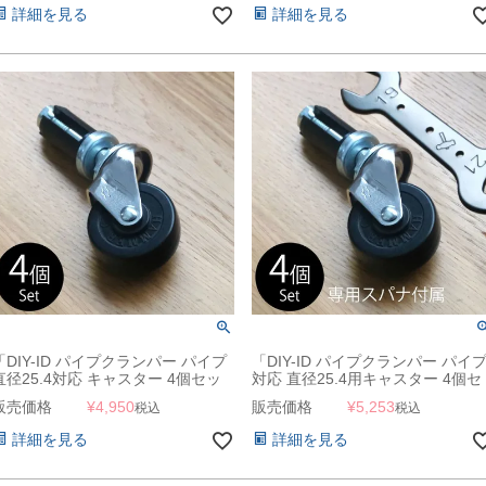
詳細を見る
詳細を見る
「DIY-ID パイプクランパー パイプ
「DIY-ID パイプクランパー パイ
直径25.4対応 キャスター 4個セッ
対応 直径25.4用キャスター 4個セ
ト」
ット ＆ 専用スパナ（19・21mm
販売価格
¥
4,950
販売価格
¥
5,253
税込
税込
型） セット」
詳細を見る
詳細を見る