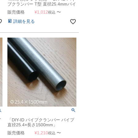
プクランパー T型 直径25.4mmパイ
プ用」
販売価格
¥
1,012
〜
税込
詳細を見る
イ
「DIY-ID パイプクランパー パイプ
直径25.4×長さ1500mm」
販売価格
¥
1,210
〜
税込