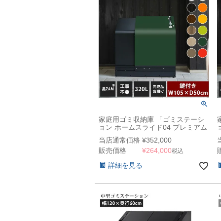
家庭用ゴミ収納庫 「ゴミステーシ
ョン ホームスライド04 プレミアム
モデル 黒ZAM 320L」 （YHC）
当店通常価格
¥
352,000
販売価格
¥
264,000
税込
詳細を見る