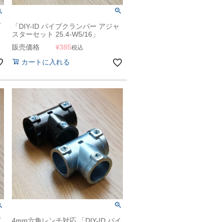
プ
「DIY-ID パイプクランパー アジャ
スターセット 25.4-W5/16」
販売価格
¥
385
税込
カートに入れる
プ
4mm六角レンチ対応 「DIY-ID パイ