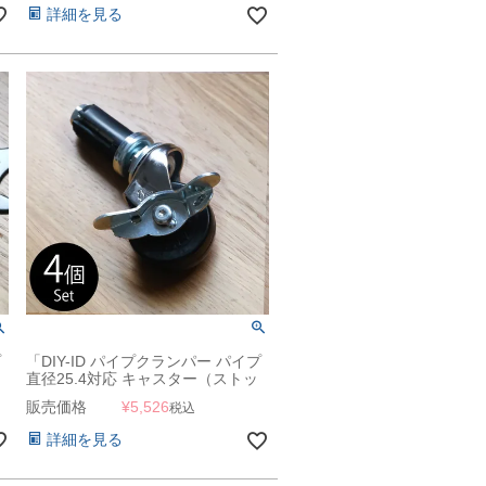
詳細を見る
プ
「DIY-ID パイプクランパー パイプ
直径25.4対応 キャスター（ストッ
平
パー付き） 4個セット」
販売価格
¥
5,526
税込
詳細を見る