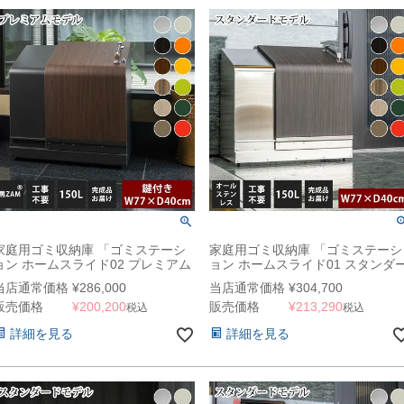
家庭用ゴミ収納庫 「ゴミステーシ
家庭用ゴミ収納庫 「ゴミステーシ
ョン ホームスライド02 プレミアム
ョン ホームスライド01 スタンダ
モデル 黒ZAM 150L」 （SG）
ドモデル オールステンレス 150L
当店通常価格
¥
286,000
当店通常価格
¥
304,700
（SG）
販売価格
¥
200,200
販売価格
¥
213,290
税込
税込
詳細を見る
詳細を見る