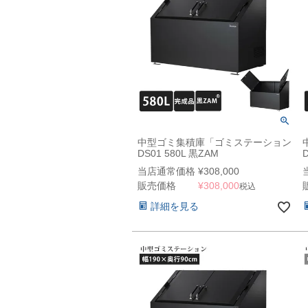
中型ゴミ集積庫「ゴミステーション
DS01 580L 黒ZAM
W1200×D600×H1000mm」
当店通常価格
¥
308,000
（YHC）
販売価格
¥
308,000
税込
詳細を見る