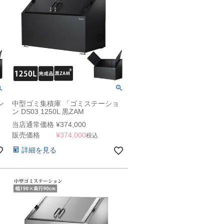
ン
中型ゴミ集積庫 「ゴミステーショ
ン DS03 1250L 黒ZAM
人
W1500×900×H1100mm」
当店通常価格
¥
374,000
販売価格
¥
374,000
税込
詳細を見る