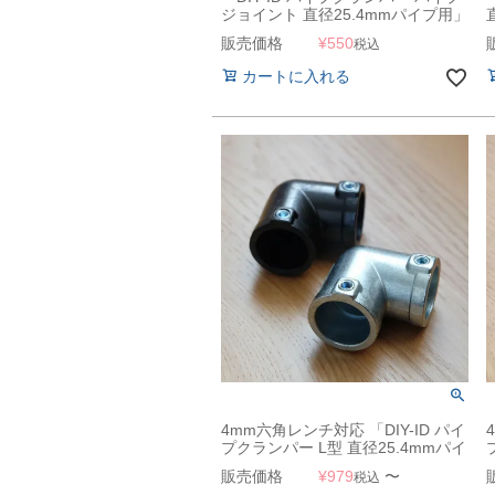
ジョイント 直径25.4mmパイプ用」
販売価格
¥
550
税込
カートに入れる
4mm六角レンチ対応 「DIY-ID パイ
プクランパー L型 直径25.4mmパイ
プ用」
販売価格
¥
979
〜
税込