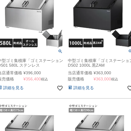
中型ゴミ集積庫「ゴミステーション
中型ゴミ集積庫「ゴミステーショ
DS01 580L ステンレス
DS02 1000L 黒ZAM
W1200×D600×1000mm」（YHC）
W1500×D750×H1100mm」 ※法
当店通常価格
¥
396,000
当店通常価格
¥
363,000
宛配送限定（SN）
販売価格
¥
356,400
販売価格
¥
363,000
税込
税込
詳細を見る
詳細を見る