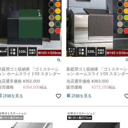
家庭用ゴミ収納庫 「ゴミステーシ
家庭用ゴミ収納庫 「ゴミステーシ
ョン ホームスライド03 スタンダー
ョン ホームスライド03 スタンダ
ドモデル 黒ZAM 320L」 （YHC）
ドモデル オールステンレス 320L
当店通常価格
¥
352,000
当店通常価格
¥
363,000
（YHC）
販売価格
¥
264,000
販売価格
¥
272,250
税込
税込
詳細を見る
詳細を見る