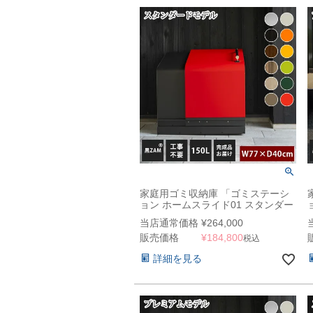
家庭用ゴミ収納庫 「ゴミステーシ
ョン ホームスライド01 スタンダー
ドモデル 黒ZAM 150L」 （SG）
当店通常価格
¥
264,000
販売価格
¥
184,800
税込
詳細を見る