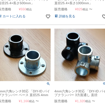
直径25.4×長さ500mm」
直径25.4×長さ1000mm」
販売価格
¥
550
販売価格
¥
825
〜
税込
税込
カートに入れる
詳細を見る
4mm六角レンチ対応 「DIY-ID パイ
4mm六角レンチ対応 「DIY-ID パ
プクランパー ベース 直径25.4mm
プクランパー 3方面通し 直径
パイプ用」
25.4mmパイプ用」
販売価格
¥
1,166
〜
販売価格
¥
1,320
〜
税込
税込