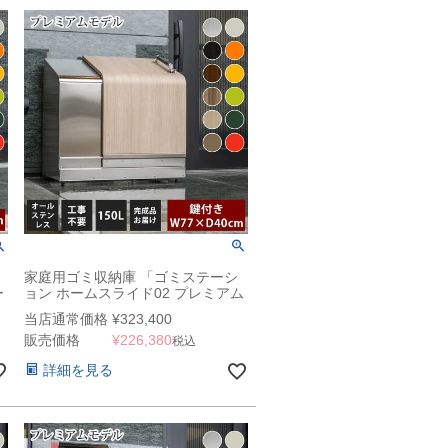
家庭用ゴミ収納庫 「ゴミステーシ
ー
ョン ホームスライド02 プレミアム
」
モデル オールステンレス 150L」
当店通常価格
¥
323,400
（SG）
販売価格
¥
226,380
税込
詳細を見る