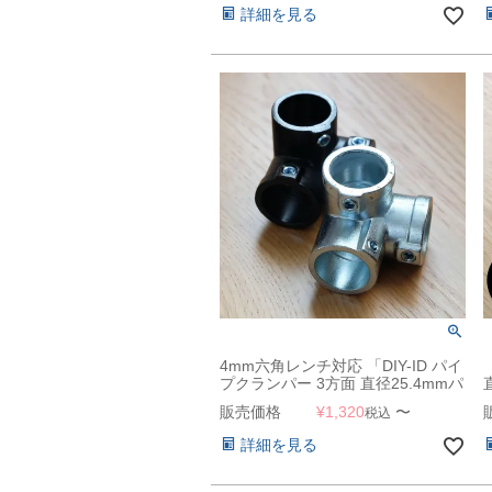
詳細を見る
4mm六角レンチ対応 「DIY-ID パイ
プクランパー 3方面 直径25.4mmパ
イプ用」
販売価格
¥
1,320
〜
税込
詳細を見る