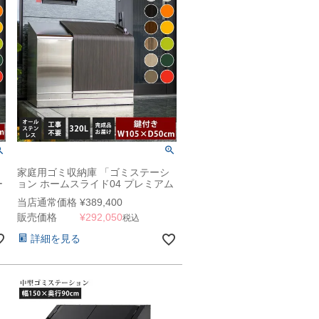
家庭用ゴミ収納庫 「ゴミステーシ
ー
ョン ホームスライド04 プレミアム
」
モデル オールステンレス 320L」
当店通常価格
¥
389,400
（YHC）
販売価格
¥
292,050
税込
詳細を見る