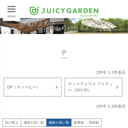
MENU
テ
2
件中
1
-
2
件表示
ディーアイワイ アイディ
DP（ディーピー）
ー（DIY-ID）
2
件中
1
-
2
件表示
並び替え
価格が安い順
価格が高い順
新着順
登録順