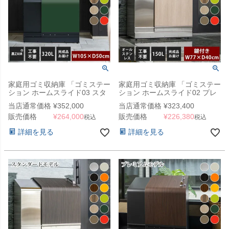
家庭用ゴミ収納庫 「ゴミステー
家庭用ゴミ収納庫 「ゴミステー
ション ホームスライド03 スタ
ション ホームスライド02 プレ
ンダードモデル 黒ZAM 320L」
ミアムモデル オールステンレス
当店通常価格
¥
352,000
当店通常価格
¥
323,400
（YHC）
150L」 （SG）
販売価格
¥
264,000
販売価格
¥
226,380
税込
税込
詳細を見る
詳細を見る