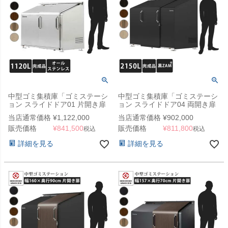
中型ゴミ集積庫「ゴミステーシ
中型ゴミ集積庫「ゴミステーシ
ョン スライドドア01 片開き扉
ョン スライドドア04 両開き扉
オールステンレス 1120L」 ※
黒ZAM 2150L」 ※法人宛配送
当店通常価格
¥
1,122,000
当店通常価格
¥
902,000
法人宛配送限定 （SN）
限定 （SN）
販売価格
¥
841,500
販売価格
¥
811,800
税込
税込
詳細を見る
詳細を見る