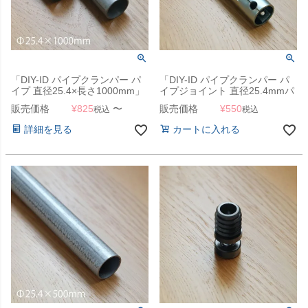
「DIY-ID パイプクランパー パ
「DIY-ID パイプクランパー パ
イプ 直径25.4×長さ1000mm」
イプジョイント 直径25.4mmパ
イプ用」
販売価格
¥
825
〜
販売価格
¥
550
税込
税込
詳細を見る
カートに入れる