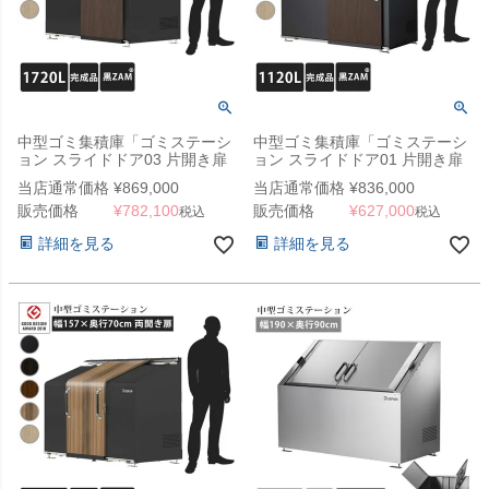
中型ゴミ集積庫「ゴミステーシ
中型ゴミ集積庫「ゴミステーシ
ョン スライドドア03 片開き扉
ョン スライドドア01 片開き扉
黒ZAM 1720L」 ※法人宛配送
黒ZAM 1120L」 ※法人宛配送
当店通常価格
¥
869,000
当店通常価格
¥
836,000
限定 （SN）
限定（SN）
販売価格
¥
782,100
販売価格
¥
627,000
税込
税込
詳細を見る
詳細を見る