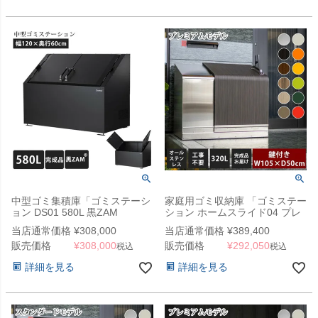
中型ゴミ集積庫「ゴミステーシ
家庭用ゴミ収納庫 「ゴミステー
ョン DS01 580L 黒ZAM
ション ホームスライド04 プレ
W1200×D600×H1000mm」
ミアムモデル オールステンレス
当店通常価格
¥
308,000
当店通常価格
¥
389,400
（YHC）
320L」 （YHC）
販売価格
¥
308,000
販売価格
¥
292,050
税込
税込
詳細を見る
詳細を見る