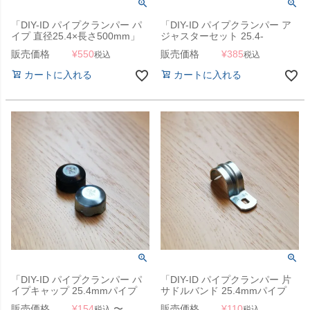
「DIY-ID パイプクランパー パ
「DIY-ID パイプクランパー ア
イプ 直径25.4×長さ500mm」
ジャスターセット 25.4-
W5/16」
販売価格
¥
550
販売価格
¥
385
税込
税込
カートに入れる
カートに入れる
「DIY-ID パイプクランパー パ
「DIY-ID パイプクランパー 片
イプキャップ 25.4mmパイプ
サドルバンド 25.4mmパイプ
用」
用」
販売価格
¥
154
〜
販売価格
¥
110
税込
税込