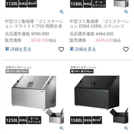
中型ゴミ集積庫「ゴミステーシ
中型ゴミ集積庫 「ゴミステーシ
ョン スライドドア02 両開き扉
ョン DS04 1580L ステンレス
1120L 黒ZAM」 ※法人宛配送
W1900×D900×H1100mm」
当店通常価格
¥
990,000
当店通常価格
¥
484,000
限定 （SN）
販売価格
¥
619,300
販売価格
¥
435,600
税込
税込
詳細を見る
詳細を見る