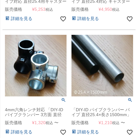
イプ対応 直径25.4用キャスター
イプ 直径25.4対応 キャスター
4個セット ＆ 専用スパナ（19・
4個セット」
販売価格
¥
5,253
販売価格
¥
4,950
税込
税込
21mm平型） セット」
詳細を見る
詳細を見る
4mm六角レンチ対応 「DIY-ID
「DIY-ID パイプクランパー パ
パイプクランパー 3方面 直径
イプ 直径25.4×長さ1500mm」
25.4mmパイプ用」
販売価格
¥
1,320
〜
販売価格
¥
1,210
〜
税込
税込
詳細を見る
詳細を見る