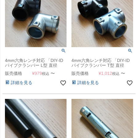
4mm六角レンチ対応 「DIY-ID
4mm六角レンチ対応 「DIY-ID
パイプクランパー L型 直径
パイプクランパー T型 直径
25.4mmパイプ用」
25.4mmパイプ用」
販売価格
¥
979
〜
販売価格
¥
1,012
〜
税込
税込
詳細を見る
詳細を見る