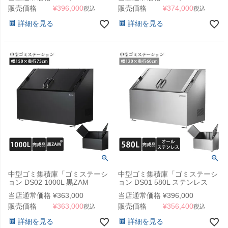
法人宛配送限定（SN）
販売価格
¥
396,000
販売価格
¥
374,000
税込
税込
詳細を見る
詳細を見る
中型ゴミ集積庫「ゴミステーシ
中型ゴミ集積庫「ゴミステーシ
ョン DS02 1000L 黒ZAM
ョン DS01 580L ステンレス
W1500×D750×H1100mm」 ※
W1200×D600×1000mm」
当店通常価格
¥
363,000
当店通常価格
¥
396,000
法人宛配送限定（SN）
（YHC）
販売価格
¥
363,000
販売価格
¥
356,400
税込
税込
詳細を見る
詳細を見る