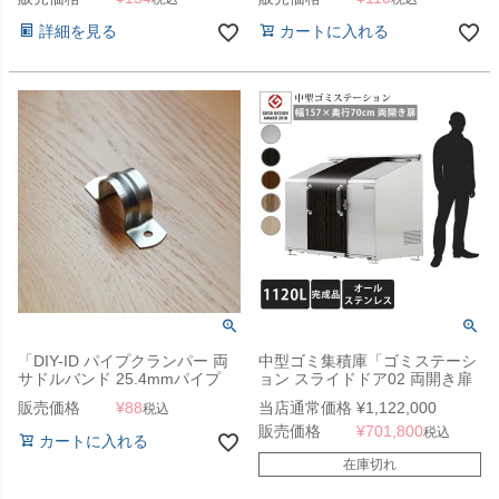
詳細を見る
カートに入れる
「DIY-ID パイプクランパー 両
中型ゴミ集積庫「ゴミステーシ
サドルバンド 25.4mmパイプ
ョン スライドドア02 両開き扉
用」
ステンレス 1120L」 ※法人宛
販売価格
¥
88
当店通常価格
¥
1,122,000
税込
配送限定 （SN）
販売価格
¥
701,800
税込
カートに入れる
在庫切れ