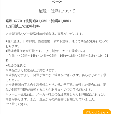
配送・送料について
送料 ¥770（北海道¥1,650・沖縄¥1,980）
1万円以上で
送料無料
※大型商品など一部送料無料対象外の商品がございます。
■佐川急便、日本郵便、西濃運輸、ヤマト運輸、他にて商品配送を行なって
おります。
■配達時間指定が可能です。（佐川急便、ヤマト運輸のみ）
・午前中・12時〜14時・14時〜16時・16時〜18時・18時〜21時・19～21
時
■発送の注意点
※商品により配送会社が異なります。
※破損などにより、発送が適わない場合がございます。あらかじめご了承
ください。
※交通機関の不具合や悪天候などその他の不可抗力が生じた場合には、商
品の到着時間帯が前後することがありますのでご了承願います。
※メーカー直送品は、メーカー指定の配送業者となり日時指定が承れない
場合があります。また、当店からの納品書はお届けしていません。
ご了承ください。
詳しくはこちら