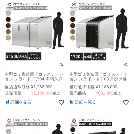
中型ゴミ集積庫「ゴミステーシ
中型ゴミ集積庫「ゴミステーシ
ョン スライドドア04 両開き扉
ョン スライドドア03 片開き扉
ステンレス 2150L」 ※法人宛
ステンレス 1720L」 ※法人宛
当店通常価格
¥
1,232,000
当店通常価格
¥
1,188,000
配送限定 （SN）
配送限定（SN）
販売価格
¥
1,108,800
販売価格
¥
891,000
税込
税込
詳細を見る
詳細を見る