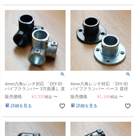
4mm六角レンチ対応 「DIY-ID
4mm六角レンチ対応 「DIY-ID
パイプクランパー 3方面通し 直
パイプクランパー ベース 直径
径25.4mmパイプ用」
25.4mmパイプ用」
販売価格
¥
1,320
〜
販売価格
¥
1,166
〜
税込
税込
詳細を見る
詳細を見る