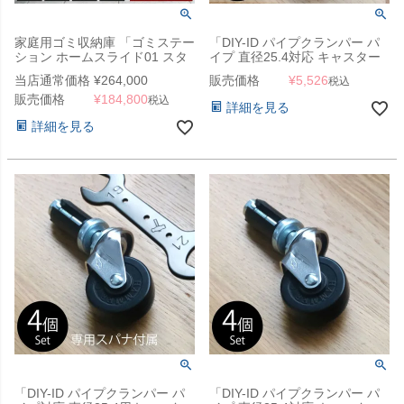
家庭用ゴミ収納庫 「ゴミステー
「DIY-ID パイプクランパー パ
ション ホームスライド01 スタ
イプ 直径25.4対応 キャスター
ンダードモデル 黒ZAM 150L」
（ストッパー付き） 4個セッ
当店通常価格
¥
264,000
販売価格
¥
5,526
税込
（SG）
ト」
販売価格
¥
184,800
税込
詳細を見る
詳細を見る
「DIY-ID パイプクランパー パ
「DIY-ID パイプクランパー パ