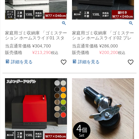
家庭用ゴミ収納庫 「ゴミステー
家庭用ゴミ収納庫 「ゴミステー
ション ホームスライド01 スタ
ション ホームスライド02 プレ
ンダードモデル オールステンレ
ミアムモデル 黒ZAM 150L」
当店通常価格
¥
304,700
当店通常価格
¥
286,000
ス 150L」 （SG）
（SG）
販売価格
¥
213,290
販売価格
¥
200,200
税込
税込
詳細を見る
詳細を見る