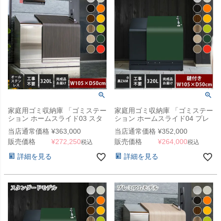
家庭用ゴミ収納庫 「ゴミステー
家庭用ゴミ収納庫 「ゴミステー
ション ホームスライド03 スタ
ション ホームスライド04 プレ
ンダードモデル オールステンレ
ミアムモデル 黒ZAM 320L」
当店通常価格
¥
363,000
当店通常価格
¥
352,000
ス 320L」 （YHC）
（YHC）
販売価格
¥
272,250
販売価格
¥
264,000
税込
税込
詳細を見る
詳細を見る