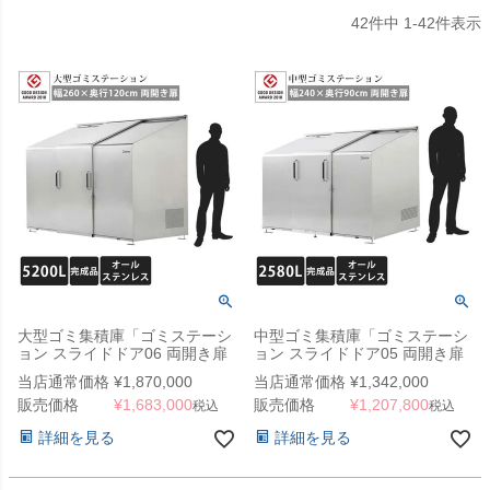
42
件中
1
-
42
件表示
大型ゴミ集積庫「ゴミステーシ
中型ゴミ集積庫「ゴミステーシ
ョン スライドドア06 両開き扉
ョン スライドドア05 両開き扉
ステンレス 5200L」 ※法人宛
ステンレス 2580L」 ※法人宛
当店通常価格
¥
1,870,000
当店通常価格
¥
1,342,000
配送限定、チャーター便
配送限定（SN）
販売価格
¥
1,683,000
販売価格
¥
1,207,800
（SN）
税込
税込
詳細を見る
詳細を見る