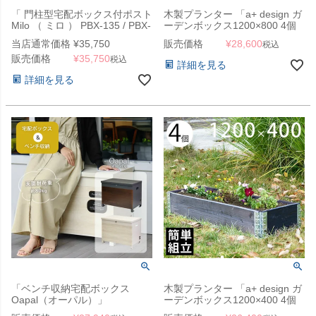
「 門柱型宅配ボックス付ポスト
木製プランター 「a+ design ガ
Milo （ ミロ ） PBX-135 / PBX-
ーデンボックス1200×800 4個
136 」 工事不要な据え置き可能
セット ブラック」
当店通常価格
¥
35,750
販売価格
¥
28,600
税込
タイプ
販売価格
¥
35,750
税込
詳細を見る
詳細を見る
「ベンチ収納宅配ボックス
木製プランター 「a+ design ガ
Oapal（オーパル）」
ーデンボックス1200×400 4個
セット ブラック」