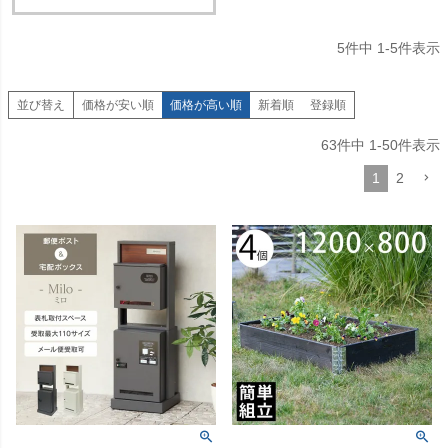
5
件中
1
-
5
件表示
並び替え
価格が安い順
価格が高い順
新着順
登録順
63
件中
1
-
50
件表示
1
2