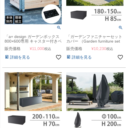
「a+ design ガーデンボックス
「ガーデンファニチャーセット
800×600専用 キャスター付きベ
カバー （Garden furniture set
ース 2個セット」
cover） エアロカバー
販売価格
¥
11,000
販売価格
¥
10,230
税込
税込
（AeroCover） #7930
180x150x85cm」【沖縄・離島
詳細を見る
詳細を見る
は送料要見積り】