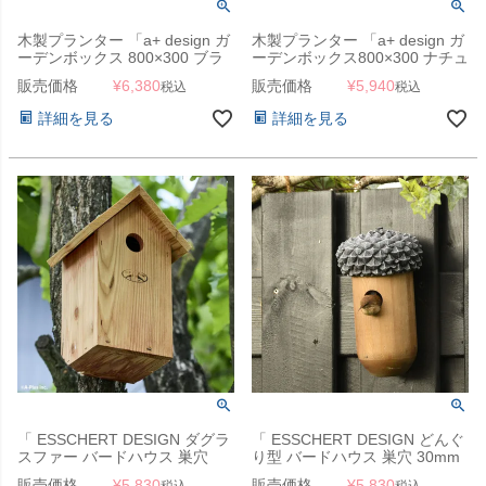
木製プランター 「a+ design ガ
木製プランター 「a+ design ガ
ーデンボックス 800×300 ブラ
ーデンボックス800×300 ナチュ
ック」
ラル」
販売価格
¥
6,380
販売価格
¥
5,940
税込
税込
詳細を見る
詳細を見る
「 ESSCHERT DESIGN ダグラ
「 ESSCHERT DESIGN どんぐ
スファー バードハウス 巣穴
り型 バードハウス 巣穴 30mm
28mm 」
」
販売価格
¥
5,830
販売価格
¥
5,830
税込
税込