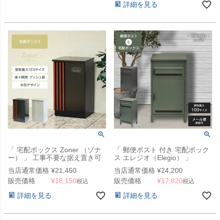
詳細を見る
「 宅配ボックス Zoner （ゾナ
「 郵便ポスト 付き 宅配ボック
ー） 」 工事不要な据え置き可
ス エレジオ（Elegio） 」
能タイプ
当店通常価格
¥
21,450
当店通常価格
¥
24,200
販売価格
¥
18,150
販売価格
¥
17,820
税込
税込
詳細を見る
詳細を見る