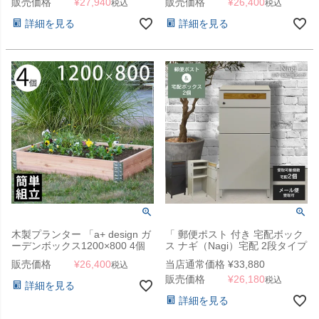
販売価格
¥
27,940
販売価格
¥
26,400
税込
税込
詳細を見る
詳細を見る
木製プランター 「a+ design ガ
「 郵便ポスト 付き 宅配ボック
ーデンボックス1200×800 4個
ス ナギ（Nagi）宅配 2段タイプ
セット ナチュラル」
」
販売価格
¥
26,400
当店通常価格
¥
33,880
税込
販売価格
¥
26,180
税込
詳細を見る
詳細を見る