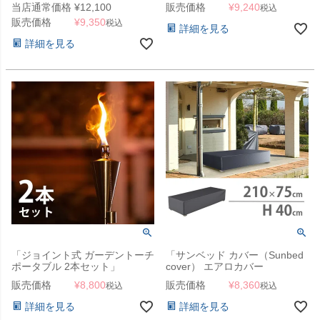
当店通常価格
¥
12,100
販売価格
¥
9,240
税込
販売価格
¥
9,350
税込
詳細を見る
詳細を見る
「ジョイント式 ガーデントーチ
「サンベッド カバー（Sunbed
ポータブル 2本セット」
cover） エアロカバー
（AeroCover） #7964
販売価格
¥
8,800
販売価格
¥
8,360
税込
税込
210x75x40cm」【沖縄・離島
は送料要見積り】
詳細を見る
詳細を見る