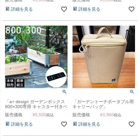
詳細を見る
詳細を見る
「a+ design ガーデンボックス
「ガーデントーチポータブル用
800×300専用 キャスター付きベ
キャリーバッグ」
ース」
販売価格
¥
5,500
販売価格
¥
3,960
税込
税込
詳細を見る
詳細を見る