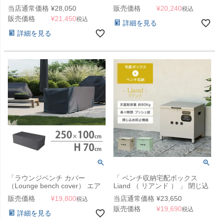
ット ナチュラル」
当店通常価格
¥
28,050
販売価格
¥
20,240
税込
販売価格
¥
21,450
税込
詳細を見る
詳細を見る
「ラウンジベンチ カバー
「 ベンチ収納宅配ボックス
（Lounge bench cover） エア
Liand （ リアンド ） 」 閉じ込
ロカバー（AeroCover） #7963
め防止機能付き
販売価格
¥
19,800
当店通常価格
¥
23,650
税込
250x100x70cm（NS）」【沖
販売価格
¥
19,690
縄・離島は送料要見積り】
税込
詳細を見る