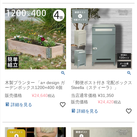
木製プランター 「a+ design ガ
「郵便ポスト付き 宅配ボックス
ーデンボックス1200×400 4個
Steella（スティーラ）」
セット ナチュラル」
販売価格
¥
24,640
当店通常価格
¥
31,350
税込
販売価格
¥
24,420
税込
詳細を見る
詳細を見る