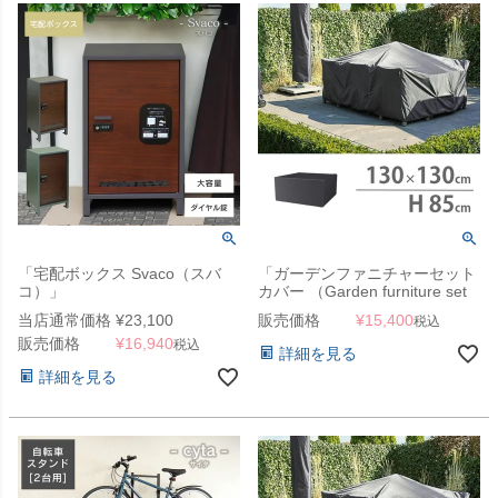
「宅配ボックス Svaco（スバ
「ガーデンファニチャーセット
コ）」
カバー （Garden furniture set
cover） エアロカバー
当店通常価格
¥
23,100
販売価格
¥
15,400
税込
（AeroCover） #7913
販売価格
¥
16,940
130x130x85cm（NS）」【沖
税込
詳細を見る
縄・離島は送料要見積り】
詳細を見る