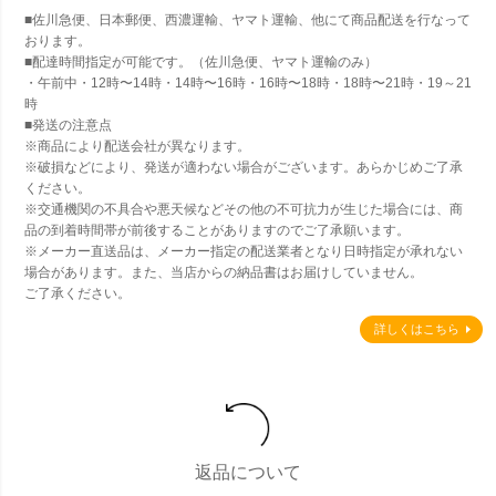
■佐川急便、日本郵便、西濃運輸、ヤマト運輸、他にて商品配送を行なって
おります。
■配達時間指定が可能です。（佐川急便、ヤマト運輸のみ）
・午前中・12時〜14時・14時〜16時・16時〜18時・18時〜21時・19～21
時
■発送の注意点
※商品により配送会社が異なります。
※破損などにより、発送が適わない場合がございます。あらかじめご了承
ください。
※交通機関の不具合や悪天候などその他の不可抗力が生じた場合には、商
品の到着時間帯が前後することがありますのでご了承願います。
※メーカー直送品は、メーカー指定の配送業者となり日時指定が承れない
場合があります。また、当店からの納品書はお届けしていません。
ご了承ください。
詳しくはこちら
返品について