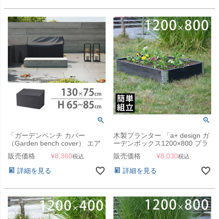
「ガーデンベンチ カバー
木製プランター 「a+ design ガ
（Garden bench cover） エア
ーデンボックス1200×800 ブラ
ロカバー（AeroCover） #7908
ック」
販売価格
¥
8,360
販売価格
¥
8,030
税込
税込
130×75×H65-85cm」【沖縄・
離島は送料要見積り】
詳細を見る
詳細を見る