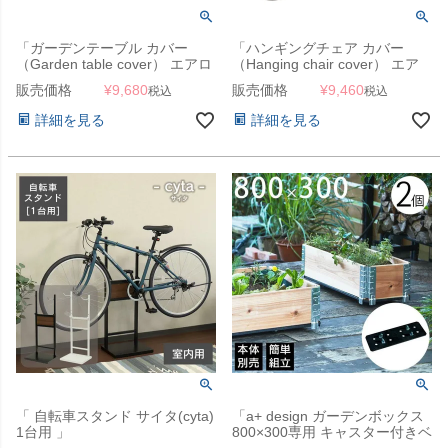
「ガーデンテーブル カバー
「ハンギングチェア カバー
（Garden table cover） エアロ
（Hanging chair cover） エア
カバー（AeroCover） #7924
ロカバー（AeroCover） #7969
販売価格
¥
9,680
販売価格
¥
9,460
税込
税込
200x110xH70cm」【沖縄・離
100x200cm」【沖縄・離島は送
島は送料要見積り】
料要見積り】
詳細を見る
詳細を見る
「 自転車スタンド サイタ(cyta)
「a+ design ガーデンボックス
1台用 」
800×300専用 キャスター付きベ
ース 2個セット」