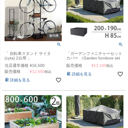
「 自転車スタンド サイタ
「ガーデンファニチャーセット
(cyta) 2台用 」
カバー （Garden furniture set
cover） エアロカバー
当店通常価格
¥
16,500
販売価格
¥
12,100
税込
（AeroCover） #7915
販売価格
¥
12,650
200x190x85cm（NS）」【沖
税込
詳細を見る
縄・離島は送料要見積り】
詳細を見る