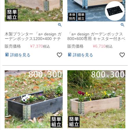
木製プランター 「a+ design ガ
「a+ design ガーデンボックス
ーデンボックス1200×400 ナチ
800×600専用 キャスター付きベ
ュラル」
ース」
販売価格
¥
7,370
販売価格
¥
6,710
税込
税込
詳細を見る
詳細を見る