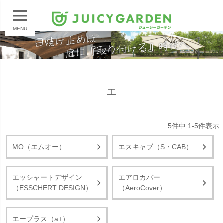
MENU
エ
5
件中
1
-
5
件表示
MO（エムオー）
エスキャブ（S・CAB）
エッシャートデザイン
エアロカバー
（ESSCHERT DESIGN）
（AeroCover）
エープラス（a+）