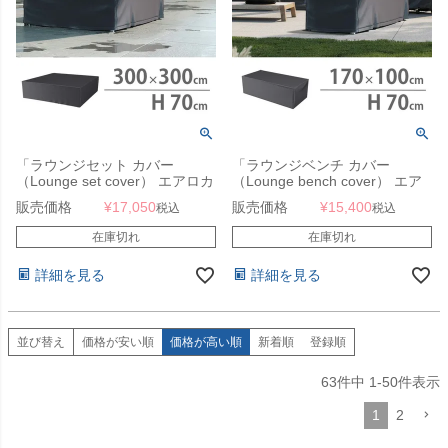
「ラウンジセット カバー
「ラウンジベンチ カバー
（Lounge set cover） エアロカ
（Lounge bench cover） エア
バー（AeroCover） #7935
ロカバー（AeroCover） #7931
販売価格
¥
17,050
販売価格
¥
15,400
税込
税込
300x300x70cm」【沖縄・離島
170x100x70cm（NS）」【沖
は送料要見積り】
縄・離島は送料要見積り】
在庫切れ
在庫切れ
詳細を見る
詳細を見る
並び替え
価格が安い順
価格が高い順
新着順
登録順
63
件中
1
-
50
件表示
1
2