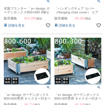
木製プランター 「a+ design ガ
「ハンギングチェア カバー
ーデンボックス800×300 4個セ
（Hanging chair cover） エア
ット ブラック」
ロカバー（AeroCover） #7969
販売価格
¥
22,000
販売価格
¥
9,460
税込
税込
100x200cm」【沖縄・離島は送
料要見積り】
詳細を見る
詳細を見る
「a+ design ガーデンボックス
「a+ design ガーデンボックス
800×600専用 キャスター付きベ
800×300専用 キャスター付きベ
ース」
ース」
販売価格
¥
6,710
販売価格
¥
5,500
税込
税込