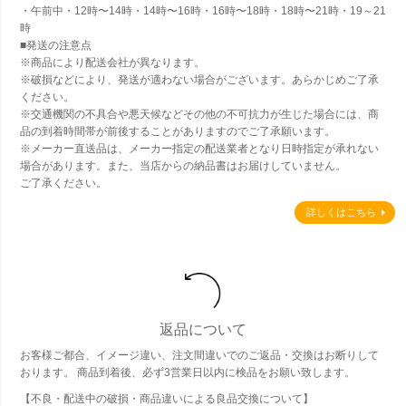
・午前中・12時〜14時・14時〜16時・16時〜18時・18時〜21時・19～21
時
■発送の注意点
※商品により配送会社が異なります。
※破損などにより、発送が適わない場合がございます。あらかじめご了承
ください。
※交通機関の不具合や悪天候などその他の不可抗力が生じた場合には、商
品の到着時間帯が前後することがありますのでご了承願います。
※メーカー直送品は、メーカー指定の配送業者となり日時指定が承れない
場合があります。また、当店からの納品書はお届けしていません。
ご了承ください。
詳しくはこちら
返品について
お客様ご都合、イメージ違い、注文間違いでのご返品・交換はお断りして
おります。 商品到着後、必ず3営業日以内に検品をお願い致します。
【不良・配送中の破損・商品違いによる良品交換について】