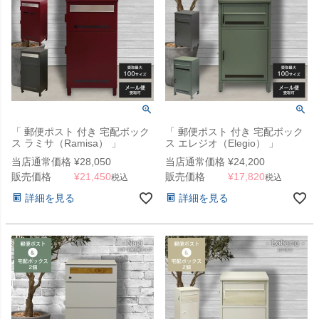
「 郵便ポスト 付き 宅配ボック
「 郵便ポスト 付き 宅配ボック
ス ラミサ（Ramisa） 」
ス エレジオ（Elegio） 」
当店通常価格
¥
28,050
当店通常価格
¥
24,200
販売価格
¥
21,450
販売価格
¥
17,820
税込
税込
詳細を見る
詳細を見る