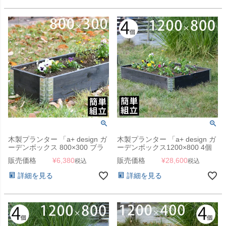
木製プランター 「a+ design ガ
木製プランター 「a+ design ガ
ーデンボックス 800×300 ブラ
ーデンボックス1200×800 4個
ック」
セット ブラック」
販売価格
¥
6,380
販売価格
¥
28,600
税込
税込
詳細を見る
詳細を見る