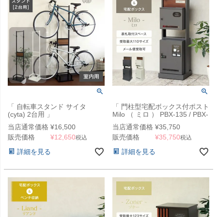
「 自転車スタンド サイタ
「 門柱型宅配ボックス付ポスト
(cyta) 2台用 」
Milo （ ミロ ） PBX-135 / PBX-
136 」 工事不要な据え置き可能
当店通常価格
¥
16,500
当店通常価格
¥
35,750
タイプ
販売価格
¥
12,650
販売価格
¥
35,750
税込
税込
詳細を見る
詳細を見る