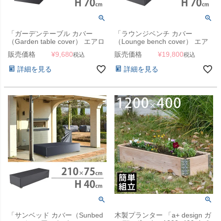
「ガーデンテーブル カバー
「ラウンジベンチ カバー
（Garden table cover） エアロ
（Lounge bench cover） エア
カバー（AeroCover） #7924
ロカバー（AeroCover） #7963
販売価格
¥
9,680
販売価格
¥
19,800
税込
税込
200x110xH70cm」【沖縄・離
250x100x70cm（NS）」【沖
島は送料要見積り】
縄・離島は送料要見積り】
詳細を見る
詳細を見る
「サンベッド カバー（Sunbed
木製プランター 「a+ design ガ