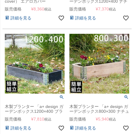
cover） エアロカバー
ーデンボックス1200×400 ナチ
（AeroCover） #7964
ュラル」
販売価格
¥
8,360
販売価格
¥
7,370
税込
税込
210x75x40cm」【沖縄・離島
は送料要見積り】
詳細を見る
詳細を見る
木製プランター 「a+ design ガ
木製プランター 「a+ design ガ
ーデンボックス1200×400 ブラ
ーデンボックス800×300 ナチュ
ック」
ラル」
販売価格
¥
7,810
販売価格
¥
5,940
税込
税込
詳細を見る
詳細を見る