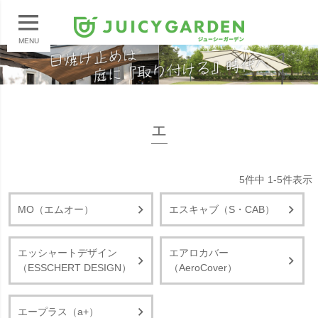
MENU
エ
5
件中
1
-
5
件表示
MO（エムオー）
エスキャブ（S・CAB）
エッシャートデザイン
エアロカバー
（ESSCHERT DESIGN）
（AeroCover）
エープラス（a+）