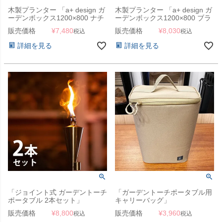
木製プランター 「a+ design ガ
木製プランター 「a+ design ガ
ーデンボックス1200×800 ナチ
ーデンボックス1200×800 ブラ
ュラル」
ック」
販売価格
¥
7,480
販売価格
¥
8,030
税込
税込
詳細を見る
詳細を見る
「ジョイント式 ガーデントーチ
「ガーデントーチポータブル用
ポータブル 2本セット」
キャリーバッグ」
販売価格
¥
8,800
販売価格
¥
3,960
税込
税込