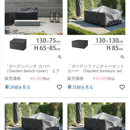
「ガーデンベンチ カバー
「ガーデンファニチャーセット
（Garden bench cover） エア
カバー （Garden furniture set
ロカバー（AeroCover） #7908
cover） エアロカバー
販売価格
¥
8,360
販売価格
¥
15,400
税込
税込
130×75×H65-85cm」【沖縄・
（AeroCover） #7913
離島は送料要見積り】
130x130x85cm（NS）」【沖
詳細を見る
詳細を見る
縄・離島は送料要見積り】