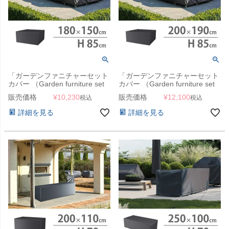
「ガーデンファニチャーセット
「ガーデンファニチャーセット
カバー （Garden furniture set
カバー （Garden furniture set
cover） エアロカバー
cover） エアロカバー
販売価格
¥
10,230
販売価格
¥
12,100
税込
税込
（AeroCover） #7930
（AeroCover） #7915
180x150x85cm」【沖縄・離島
200x190x85cm（NS）」【沖
詳細を見る
詳細を見る
は送料要見積り】
縄・離島は送料要見積り】