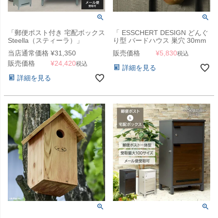
「郵便ポスト付き 宅配ボックス
「 ESSCHERT DESIGN どんぐ
Steella（スティーラ）」
り型 バードハウス 巣穴 30mm
」
当店通常価格
¥
31,350
販売価格
¥
5,830
税込
販売価格
¥
24,420
税込
詳細を見る
詳細を見る