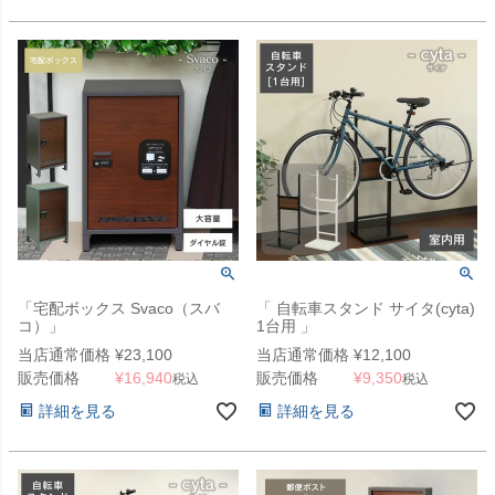
「宅配ボックス Svaco（スバ
「 自転車スタンド サイタ(cyta)
コ）」
1台用 」
当店通常価格
¥
23,100
当店通常価格
¥
12,100
販売価格
¥
16,940
販売価格
¥
9,350
税込
税込
詳細を見る
詳細を見る