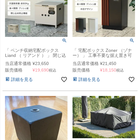
「 ベンチ収納宅配ボックス
「 宅配ボックス Zoner （ゾナ
Liand （ リアンド ） 」 閉じ込
ー） 」 工事不要な据え置き可
め防止機能付き
能タイプ
当店通常価格
¥
23,650
当店通常価格
¥
21,450
販売価格
¥
19,690
販売価格
¥
18,150
税込
税込
詳細を見る
詳細を見る