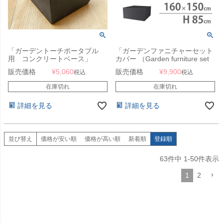
「ガーデントーチポータブル
「ガーデンファニチャーセット
用 コンクリートベース」
カバー （Garden furniture set
cover） エアロカバー
販売価格
¥
5,060
販売価格
¥
9,900
税込
税込
（AeroCover） #7914
160x150x85cm」【沖縄・離島
在庫切れ
在庫切れ
は送料要見積り】
詳細を見る
詳細を見る
並び替え
価格が安い順
価格が高い順
新着順
登録順
63
件中
1
-
50
件表示
1
2