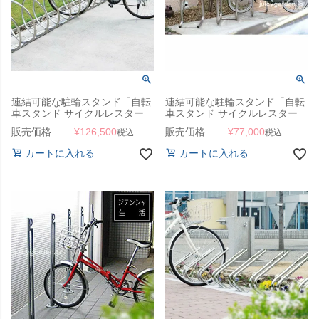
連結可能な駐輪スタンド「自転
連結可能な駐輪スタンド「自転
車スタンド サイクルレスター
車スタンド サイクルレスター
D-NA CY （1ユニット）」
D-NA SYタイプ」【1ユニット1
販売価格
¥
126,500
販売価格
¥
77,000
税込
税込
台】
カートに入れる
カートに入れる