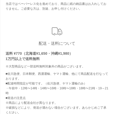
当店ではペーパーレス化を進めており、商品に紙の納品書はお入れしてお
りません。ご必要な方は、別途、お申し付けください。
配送・送料について
送料 ¥770（北海道¥1,650・沖縄¥1,980）
1万円以上で
送料無料
※大型商品など一部送料無料対象外の商品がございます。
■佐川急便、日本郵便、西濃運輸、ヤマト運輸、他にて商品配送を行なって
おります。
■配達時間指定が可能です。（佐川急便、ヤマト運輸のみ）
・午前中・12時〜14時・14時〜16時・16時〜18時・18時〜21時・19～21
時
■発送の注意点
※商品により配送会社が異なります。
※破損などにより、発送が適わない場合がございます。あらかじめご了承
ください。