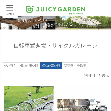
MENU
自転車置き場・サイクルガレージ
並び替え
価格が安い順
価格が高い順
新着順
登録順
4
件中
1
-
4
件表示