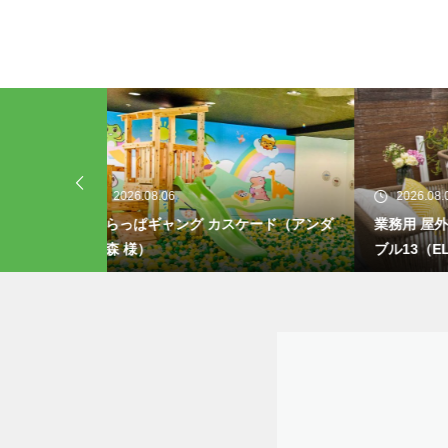
2026.08.04
20
ケード（アンダ
業務用 屋外 LPガス焚き火台付きテー
業務用
ブル13（ELM）
ブル1