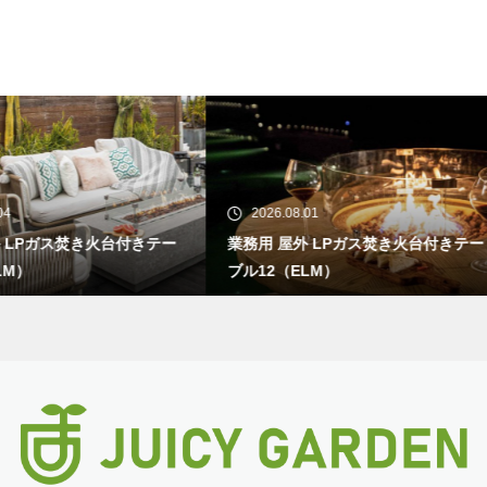
26.08.01
2026.07.28
 屋外 LPガス焚き火台付きテー
業務用 屋外 LPガス焚き火台付
2（ELM）
ブル11（ELM）