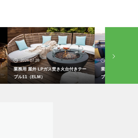
2026.07.25
2026.07.21
きテー
業務用 屋外 LPガス焚き火台付きテー
業務用 屋外
ブル10（ELM）
ブル09（EL