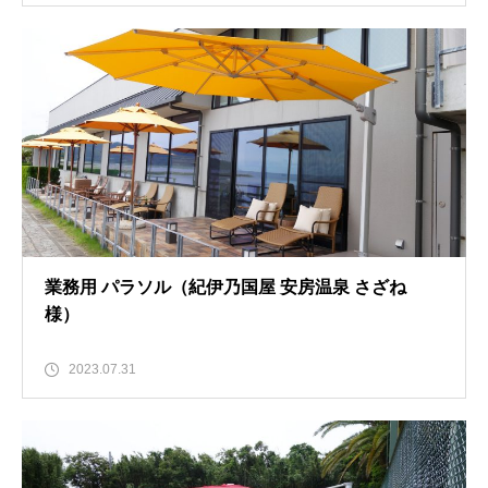
業務用 パラソル（紀伊乃国屋 安房温泉 さざね
様）
2023.07.31