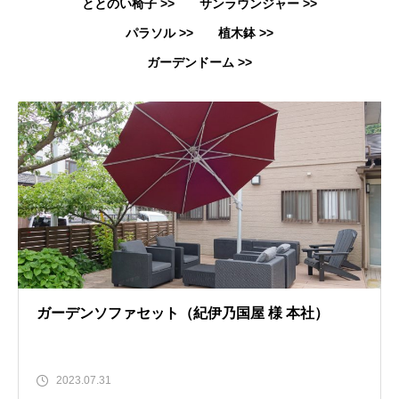
ととのい椅子 >>
サンラウンジャー >>
パラソル >>
植木鉢 >>
ガーデンドーム >>
ガーデンソファセット（紀伊乃国屋 様 本社）
2023.07.31