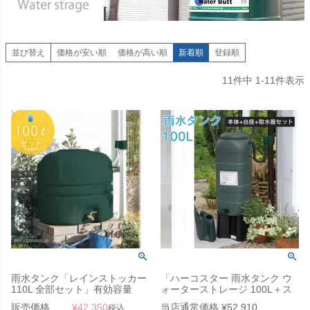
並び替え
価格が安い順
価格が高い順
新着順
登録順
11
件中
1
-
11
件表示
雨水タンク「レインストッカー
「ハーコスター 雨水タンク ウ
110L 全部セット」有効容量
ォーターストレージ 100L＋ス
100L 雨ためま専科
タンド＋レイントラップ 3点セ
販売価格
¥
42,350
当店通常価格
¥
52,910
税込