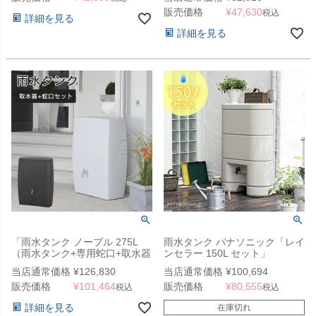
ット」
販売価格
¥
47,630
税込
詳細を見る
詳細を見る
「雨水タンク ノーブル 275L
雨水タンク パナソニック「レイ
（雨水タンク+専用蛇口+取水器
ンセラー 150L セット」
3点セット）」
当店通常価格
¥
126,830
当店通常価格
¥
100,694
販売価格
¥
101,464
販売価格
¥
80,555
税込
税込
詳細を見る
在庫切れ