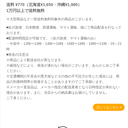
送料 ¥770（北海道¥1,650・沖縄¥1,980）
1万円以上で
送料無料
※大型商品など一部送料無料対象外の商品がございます。
■佐川急便、日本郵便、西濃運輸、ヤマト運輸、他にて商品配送を行なって
おります。
■配達時間指定が可能です。（佐川急便、ヤマト運輸のみ）
・午前中・12時〜14時・14時〜16時・16時〜18時・18時〜21時・19～21
時
■発送の注意点
※商品により配送会社が異なります。
※破損などにより、発送が適わない場合がございます。あらかじめご了承
ください。
※交通機関の不具合や悪天候などその他の不可抗力が生じた場合には、商
品の到着時間帯が前後することがありますのでご了承願います。
※メーカー直送品は、メーカー指定の配送業者となり日時指定が承れない
場合があります。また、当店からの納品書はお届けしていません。
ご了承ください。
詳しくはこちら