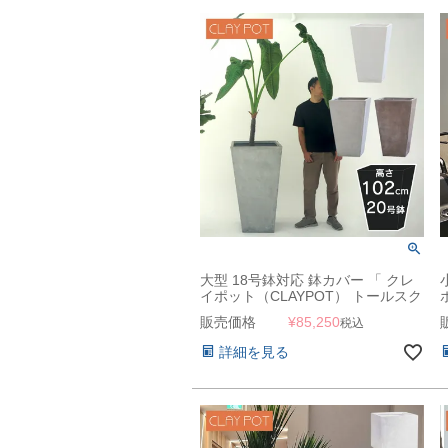
大型 18号鉢対応 鉢カバー 「 クレ
イポット（CLAYPOT） トールスク
エア102（Tall Square 102） 」
販売価格
¥
85,250
税込
220L 高さ102cm 底穴あり
詳細を見る