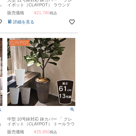
ル
イポット（CLAYPOT） ラウンド
44（Round 44） 」 38L 高さ44cm
販売価格
¥
21,780
税込
底穴あり
詳細を見る
中型 10号鉢対応 鉢カバー 「 クレ
ュ
イポット（CLAYPOT） トールラウ
L
ンド61（Tall Round 61） 」 48L 高
販売価格
¥
25,850
税込
さ61cm 底穴あり