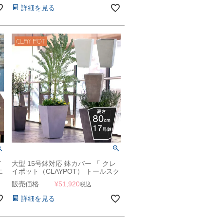
詳細を見る
イ
大型 15号鉢対応 鉢カバー 「 クレ
エ
イポット（CLAYPOT） トールスク
エア81（Tall Square 81） 」 135L
販売価格
¥
51,920
税込
高さ80cm 底穴あり
詳細を見る