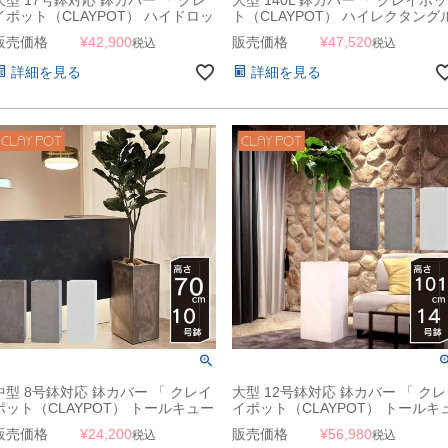
イポット（CLAYPOT） ハイドロッ
ト（CLAYPOT） ハイレクタング
プラウンド70（High Drop Round
100（High Rectangle 100） 」 高
販売価格
¥
42,900
販売価格
¥
47,520
税込
税込
70） 」 120L 高さ70cm 底穴あり
さ51cm 底穴あり
詳細を見る
詳細を見る
中型 8号鉢対応 鉢カバー 「 クレイ
大型 12号鉢対応 鉢カバー 「 クレ
ポット（CLAYPOT） トールキュー
イポット（CLAYPOT） トールキ
ブ70（Tall Cube 70） 」 65L 高さ
ーブ100（Tall Cube 100） 」 180
販売価格
¥
24,200
販売価格
¥
56,980
税込
税込
70cm 底穴あり
高さ101cm 底穴あり