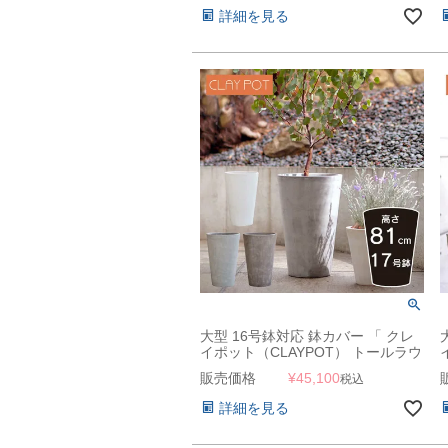
詳細を見る
大型 16号鉢対応 鉢カバー 「 クレ
イポット（CLAYPOT） トールラウ
ンド81（Tall Round 81） 」 110L
販売価格
¥
45,100
税込
高さ81cm 底穴あり
詳細を見る