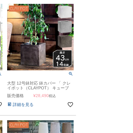
大型 12号鉢対応 鉢カバー 「 クレ
イポット（CLAYPOT） キューブ
43（Cube 43） 」 75L 高さ43cm
販売価格
¥
28,490
税込
底穴あり
詳細を見る