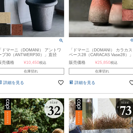
「ドマーニ（DOMANI） アントワ
「ドマーニ（DOMANI） カラカス
ープ30（ANTWERP30）」直径
ベース28（CARACAS Vase28）
30cm 高さ24cm 10合鉢相当 底穴あ
直径21cm 高さ28cm 7合鉢相当
販売価格
¥
10,450
販売価格
¥
25,850
税込
税込
り
在庫切れ
在庫切れ
詳細を見る
詳細を見る