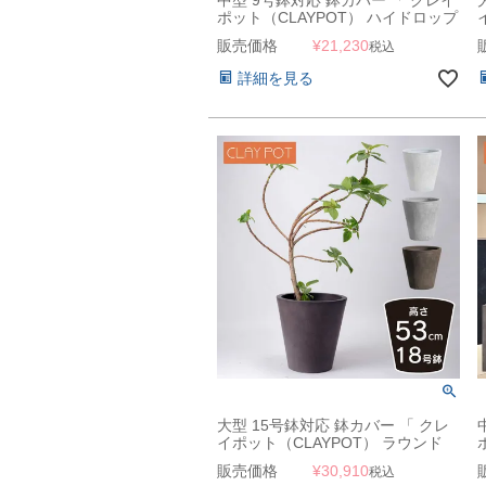
ポット（CLAYPOT） ハイドロップ
ラウンド53（High Drop Round
販売価格
¥
21,230
税込
53） 」 48L 高さ53cm 底穴あり
詳細を見る
大型 15号鉢対応 鉢カバー 「 クレ
イポット（CLAYPOT） ラウンド
53（Round 53） 」 70L 高さ53cm
販売価格
¥
30,910
税込
底穴あり