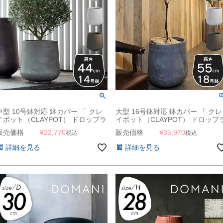
中型 10号鉢対応 鉢カバー 「 クレ
大型 16号鉢対応 鉢カバー 「 クレ
イポット（CLAYPOT） ドロップラ
イポット（CLAYPOT） ドロップ
ウンド44（Drop Round 44） 」
ウンド55（Drop Round 55） 」
販売価格
¥
22,770
販売価格
¥
35,970
税込
税込
50L 高さ44cm 底穴あり
100L 高さ55cm 底穴あり
詳細を見る
詳細を見る