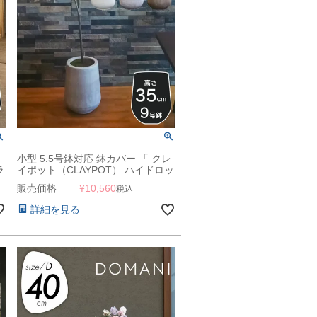
小型 5.5号鉢対応 鉢カバー 「 クレ
ラ
イポット（CLAYPOT） ハイドロッ
プラウンド35（High Drop Round
販売価格
¥
10,560
税込
35） 」 14L 高さ35cm 底穴あり
詳細を見る