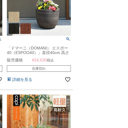
「ドマーニ（DOMANI） エスポー
」
40（ESPOO40）」直径40cm 高さ
35cm 13合鉢相当 底穴あり
販売価格
¥
24,530
税込
在庫切れ
詳細を見る