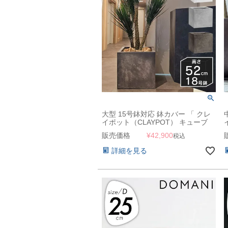
大型 15号鉢対応 鉢カバー 「 クレ
イポット（CLAYPOT） キューブ
52（Cube 52） 」 145L 高さ52cm
販売価格
¥
42,900
税込
底穴あり
詳細を見る