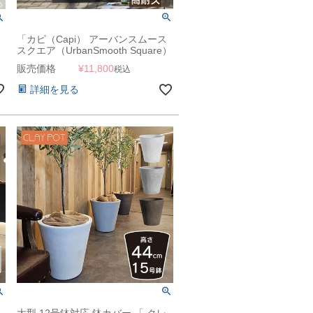
「カピ（Capi） アーバンスムース
スクエア（UrbanSmooth Square）
Mサイズ（□40×H40cm）」13号鉢
販売価格
¥
11,800
税込
相当／特大・大型／ブラック・ダー
クグレー／底穴なし／植木鉢 おし
詳細を見る
ゃれ 軽量
大型 12号鉢対応 鉢カバー 「 クレ