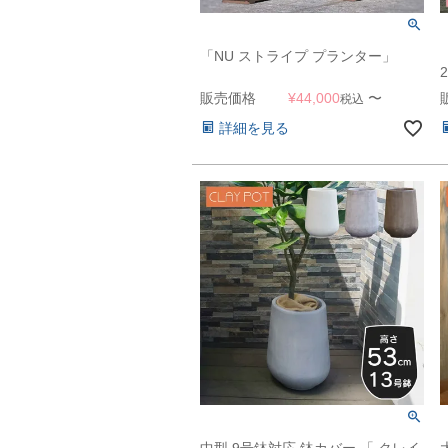
「NU ストライプ プランター」
販売価格
¥
44,000
〜
税込
詳細を見る
中型 9号鉢対応 鉢カバー 「 クレイ