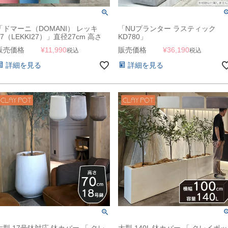
「ドマーニ（DOMANI） レッキ
「NUプランター ラスティック
27（LEKKI27）」直径27cm 高さ
KD780」
24cm 9合鉢相当 底穴あり
販売価格
¥
11,990
販売価格
¥
36,190
税込
税込
詳細を見る
詳細を見る
大型 17号鉢対応 鉢カバー 「 クレ
大型 140L 鉢カバー 「 クレイポッ