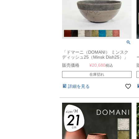
「ドマーニ（DOMANI） ミンスク
ディッシュ25（Minsk Dish25）」
直径25cm 高さ12cm 5号鉢相当
販売価格
¥
20,680
税込
在庫切れ
詳細を見る