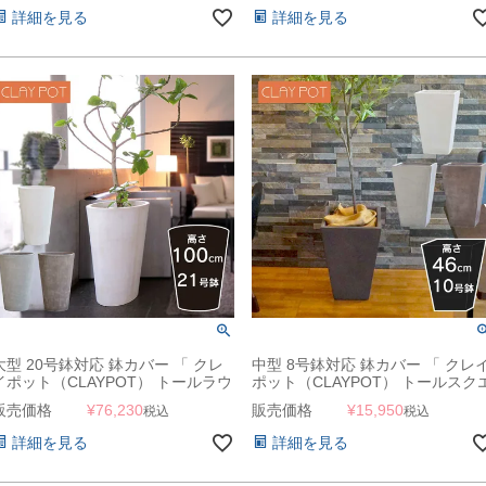
詳細を見る
詳細を見る
大型 20号鉢対応 鉢カバー 「 クレ
中型 8号鉢対応 鉢カバー 「 クレ
イポット（CLAYPOT） トールラウ
ポット（CLAYPOT） トールスク
ンド102（Tall Round 102） 」
ア46（Tall Square 46） 」 28L 高
販売価格
¥
76,230
販売価格
¥
15,950
税込
税込
215L 高さ100cm 底穴あり
さ46cm 底穴あり
詳細を見る
詳細を見る