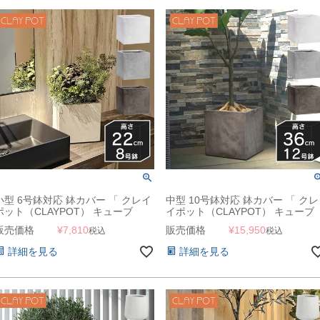
小型 6号鉢対応 鉢カバー 「 クレイ
中型 10号鉢対応 鉢カバー 「 クレ
ポット（CLAYPOT） キューブ
イポット（CLAYPOT） キューブ
22（Cube 22） 」 10L 高さ22cm
36（Cube 36） 」 40L 高さ36cm
販売価格
¥
7,810
販売価格
¥
15,950
税込
税込
底穴あり
底穴あり
詳細を見る
詳細を見る