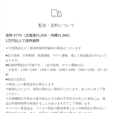
配送・送料について
送料 ¥770（北海道¥1,650・沖縄¥1,980）
1万円以上で
送料無料
※大型商品など一部送料無料対象外の商品がございます。
■佐川急便、日本郵便、西濃運輸、ヤマト運輸、他にて商品配送を行なって
おります。
■配達時間指定が可能です。（佐川急便、ヤマト運輸のみ）
・午前中・12時〜14時・14時〜16時・16時〜18時・18時〜21時・19～21
時
■発送の注意点
※商品により配送会社が異なります。
※破損などにより、発送が適わない場合がございます。あらかじめご了承
ください。
※交通機関の不具合や悪天候などその他の不可抗力が生じた場合には、商
品の到着時間帯が前後することがありますのでご了承願います。
※メーカー直送品は、メーカー指定の配送業者となり日時指定が承れない