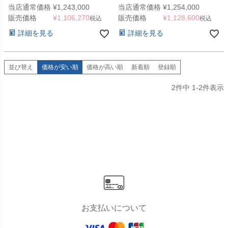
「アルダブル ＆ ポット型ウエ
「カプリ 6060 ＆ ポット型ウエ
当店通常価格
¥
1,243,000
当店通常価格
¥
1,254,000
イトベース セット」
イトベース セット」
販売価格
¥
1,106,270
販売価格
¥
1,128,600
税込
税込
詳細を見る
詳細を見る
並び替え
価格が安い順
価格が高い順
新着順
登録順
2
件中
1
-
2
件表示
お支払いについて