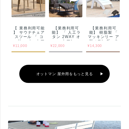
【 業務利用可能
【業務利用可
【業務利用可
】 サウナチェア
能】 「 人工ラ
能】 樹脂製 「
スツール 「 コ
タン 2WAY オ
マッキンリー ア
ーリー オットマ
ットマン
ディロンダック
ン
JUICYGARDE
チェア用 オット
¥
11,000
¥
22,000
¥
14,300
9613（CORY
N オリジナル 」
マン 1台 」 折
Ottoman） 」
りたたみ可
業務用
オットマン 屋外用をもっと見る