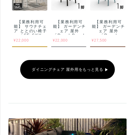
【業務利用可
【業務利用可
【業務利用可
能】 サウナチェ
能】 ガーデンチ
能】 ガーデンチ
ア ととのい椅子
ェア 屋外
ェア 屋外
「SE SKY
「Resol Peach
「Resol
PRO エスイー
リソル ピーチ
Woody（リソル
¥
22,000
¥
22,000
¥
27,500
スカイ プロ ス
アームチェア」
ウッディ アーム
タッキング アー
チェア）」スペ
ムチェア」 4脚
イン製 デザイナ
まで スタキング
ーズチェア スタ
可能
ッキング可
ダイニングチェア 屋外用をもっと見る