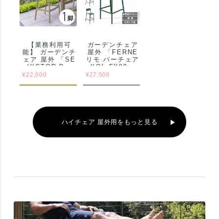
【業務利用可
ガーデンチェア
能】 ガーデンチ
屋外 「FERNE
ェア 屋外 「SE
リモ バーチェア
VICTOR Bar
KOL-FX09」
エスイー ヴィク
¥
22,000
¥
27,500
ター バーチェア
SH75cm」
ハイチェア 屋外用をもっと見る