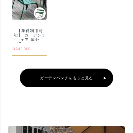
【業務利用可
能】 ガーデンチ
ェア 屋外
「Fermob フェ
ルモブ ルクセン
¥
242,000
ブールベンチ」
ガーデンベンチをもっと見る