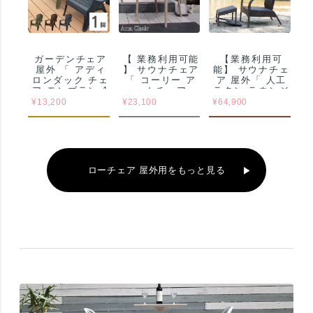
ガーデンチェア
【 業務利用可能
【業務利用可
屋外 「 アディ
】 サウナチェア
能】 サウナチェ
ロンダック チェ
「 コーリー ア
ア 屋外「 人工
ア モンブラン 1
ームチェア
ラタン ラウンジ
脚 」
9612（ CORY
チェア + 2WAY
¥
13,200
¥
23,100
¥
64,900
Arm Chair ）
オットマン 2点
」 業務用
セット
JUICYGARDE
N オリジナル 」
ローチェア 屋外用をもっと見る