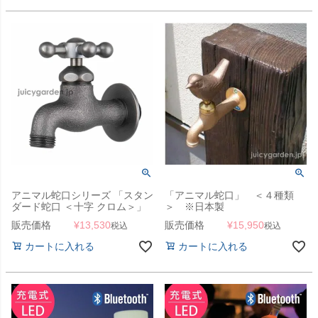
アニマル蛇口シリーズ 「スタン
「アニマル蛇口」 ＜４種類
ダード蛇口 ＜十字 クロム＞」
＞ ※日本製
販売価格
¥
13,530
販売価格
¥
15,950
税込
税込
カートに入れる
カートに入れる