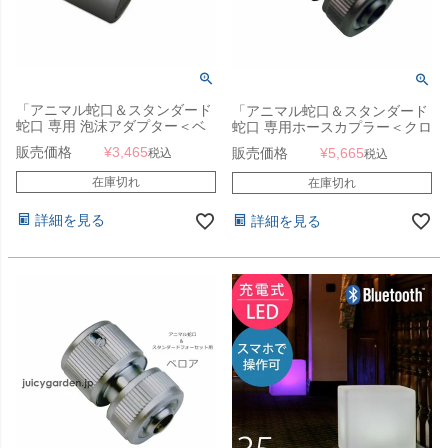
「アニマル蛇口＆スタンダード
「アニマル蛇口＆スタンダード
蛇口 専用 泡沫アダプター＜ベ
蛇口 専用ホースカプラー＜クロ
ロア＞」
ム＞」
販売価格
¥
3,465
販売価格
¥
5,665
税込
税込
在庫切れ
在庫切れ
詳細を見る
詳細を見る