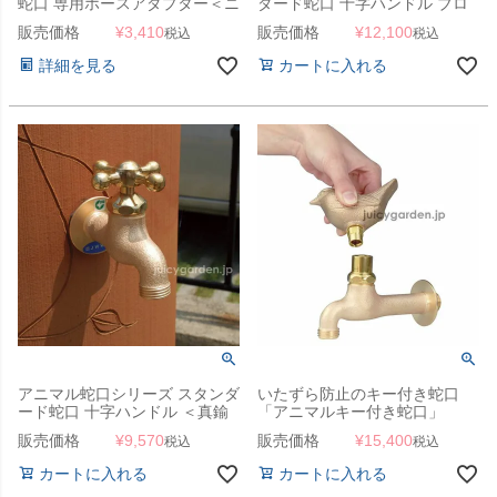
蛇口 専用ホースアダプター＜ニ
ダード蛇口 十字ハンドル ブロ
ッケルメッキ＞」
ンズ」
販売価格
¥
3,410
販売価格
¥
12,100
税込
税込
詳細を見る
カートに入れる
アニマル蛇口シリーズ スタンダ
いたずら防止のキー付き蛇口
ード蛇口 十字ハンドル ＜真鍮
「アニマルキー付き蛇口」
＞
販売価格
¥
9,570
販売価格
¥
15,400
税込
税込
カートに入れる
カートに入れる