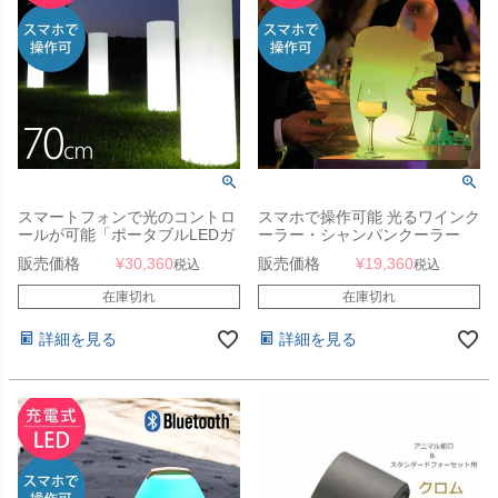
スマートフォンで光のコントロ
スマホで操作可能 光るワインク
ールが可能「ポータブルLEDガ
ーラー・シャンパンクーラー
ーデンライト タワー（Tower）
「ポータブルLEDテーブルライ
販売価格
¥
30,360
販売価格
¥
19,360
税込
税込
充電式・Bluetooth仕様 スマー
ト フレッシュ（Fresh） 充電
トアンドグリーン（Smart &
式・Bluetooth仕様 スマートア
在庫切れ
在庫切れ
Green）」
ンドグリーン（Smart &
Green）」
詳細を見る
詳細を見る