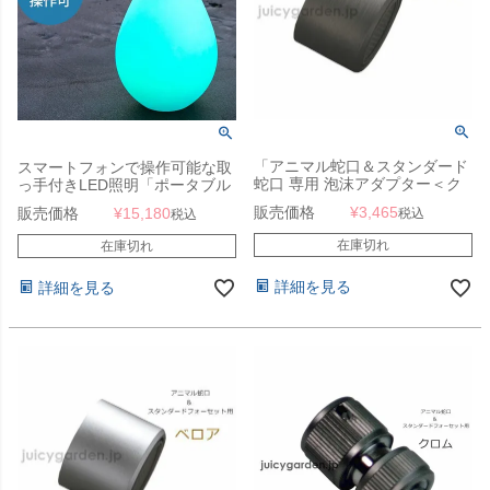
「アニマル蛇口＆スタンダード
スマートフォンで操作可能な取
蛇口 専用 泡沫アダプター＜ク
っ手付きLED照明「ポータブル
ロム＞」
LEDガーデンライト ベッセル
販売価格
¥
3,465
販売価格
¥
15,180
税込
税込
2S（Vessel2S） 充電式・
Bluetooth仕様 スマートアンド
在庫切れ
在庫切れ
グリーン（Smart & Green）」
詳細を見る
詳細を見る