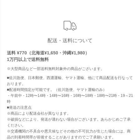
配送・送料について
送料 ¥770（北海道¥1,650・沖縄¥1,980）
1万円以上で
送料無料
※大型商品など一部送料無料対象外の商品がございます。
■佐川急便、日本郵便、西濃運輸、ヤマト運輸、他にて商品配送を行なって
おります。
■配達時間指定が可能です。（佐川急便、ヤマト運輸のみ）
・午前中・12時〜14時・14時〜16時・16時〜18時・18時〜21時・19～21
時
■発送の注意点
※商品により配送会社が異なります。
※破損などにより、発送が適わない場合がございます。あらかじめご了承
ください。
※交通機関の不具合や悪天候などその他の不可抗力が生じた場合には、商
品の到着時間帯が前後することがありますのでご了承願います。