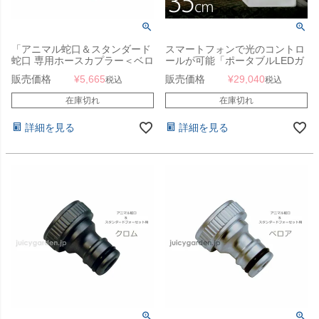
「アニマル蛇口＆スタンダード
スマートフォンで光のコントロ
蛇口 専用ホースカプラー＜ベロ
ールが可能「ポータブルLEDガ
ア＞」
ーデンライト キューブ
販売価格
¥
5,665
販売価格
¥
29,040
税込
税込
35（Cube35） 充電式・
Bluetooth仕様 スマートアンド
在庫切れ
在庫切れ
グリーン（Smart & Green）」
詳細を見る
詳細を見る