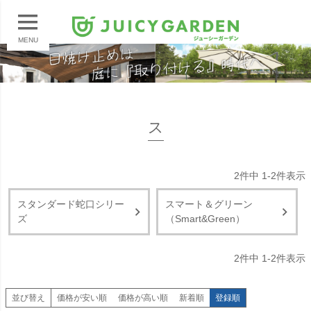
MENU
ス
2
件中
1
-
2
件表示
スタンダード蛇口シリー
スマート＆グリーン
ズ
（Smart&Green）
2
件中
1
-
2
件表示
並び替え
価格が安い順
価格が高い順
新着順
登録順