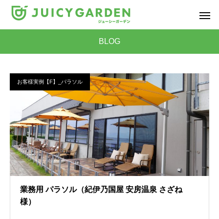
BLOG
お客様実例【F】_パラソル
業務用 パラソル（紀伊乃国屋 安房温泉 さざね
様）