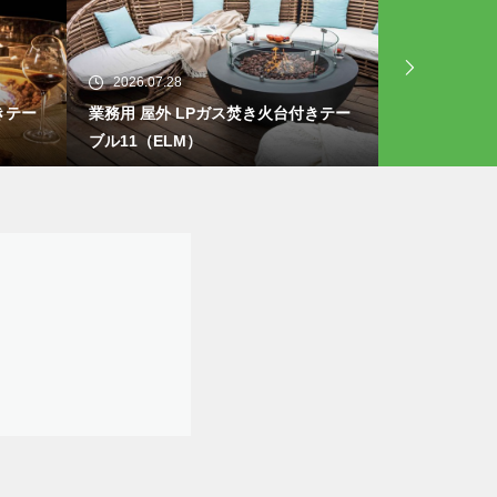
2026.07.28
2026.07.25
きテー
業務用 屋外 LPガス焚き火台付きテー
業務用 屋外
ブル11（ELM）
ブル10（EL