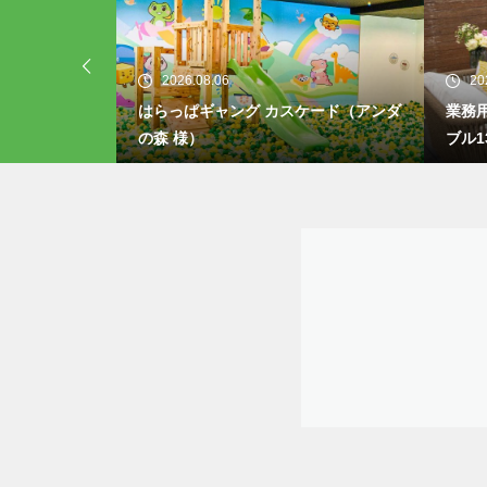
2026.08.06
20
き火台付きテー
はらっぱギャング カスケード（アンダ
業務用
の森 様）
ブル1