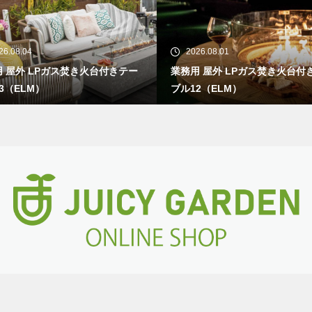
26.08.04
2026.08.01
 屋外 LPガス焚き火台付きテー
業務用 屋外 LPガス焚き火台付
3（ELM）
ブル12（ELM）