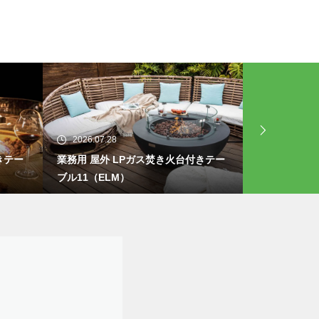
2026.07.25
2026.07.21
きテー
業務用 屋外 LPガス焚き火台付きテー
業務用 屋外
ブル10（ELM）
ブル09（EL