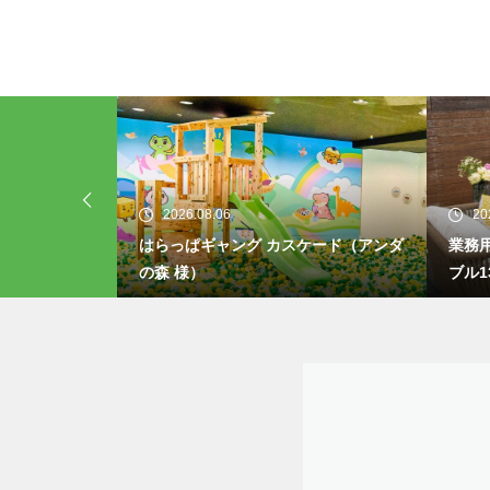
2026.08.04
20
ケード（アンダ
業務用 屋外 LPガス焚き火台付きテー
業務用
ブル13（ELM）
ブル1