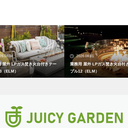
26.08.01
2026.07.28
 屋外 LPガス焚き火台付きテー
業務用 屋外 LPガス焚き火台付
2（ELM）
ブル11（ELM）