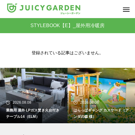
STYLEBOOK【E】_屋外用冷暖房
登録されている記事はございません。
2026.08.08
2026.08.06
業務用 屋外 LPガス焚き火台付き
はらっぱギャング カスケード（ア
テーブル14（ELM）
ンダの森 様）