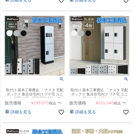
詳細を見る
詳細を見る
取付け 基本工事費込 「 ナスタ 宅配
取付け 基本工事費込 「 ナスタ 宅配
ボックス 集合住宅向け プチ宅 ユニ
ボックス 集合住宅向け プチ宅 ユニ
ット 据置き/床・背面固定 1列 + 幅木
ット 壁付け 2～4列 セット KS-
販売価格
H100mm セット KS-TL01R + KS-
¥
199,870
〜
販売価格
TL01R 」
¥
315,040
〜
税込
税込
TL01FH100 」
詳細を見る
詳細を見る