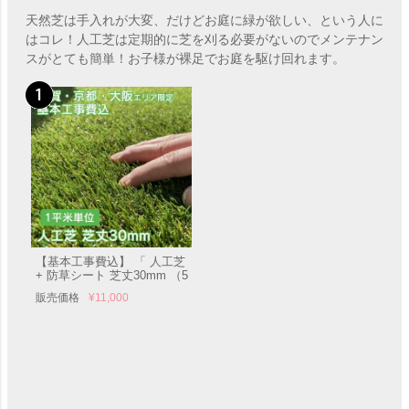
天然芝は手入れが大変、だけどお庭に緑が欲しい、という人に
はコレ！人工芝は定期的に芝を刈る必要がないのでメンテナン
スがとても簡単！お子様が裸足でお庭を駆け回れます。
【基本工事費込】 「 人工芝
+ 防草シート 芝丈30mm （5
平米～ 1平米単位販売） 」
販売価格
¥
11,000
【滋賀・京都・大阪のみ対応
可能】