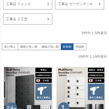
工事込 フェンス
工事込 ガーデンデッキ
工事込 人工芝
5
件中
1
-
5
件表示
並び替え
価格が安い順
価格が高い順
新着順
登録順
19
件中
1
-
19
件表示