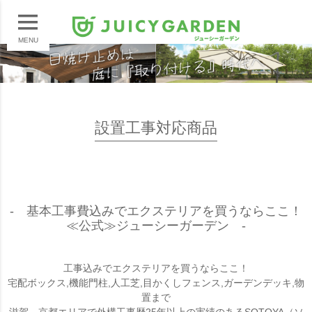
MENU
設置工事対応商品
- 基本工事費込みでエクステリアを買うならここ！
≪公式≫ジューシーガーデン -
工事込みでエクステリアを買うならここ！
宅配ボックス,機能門柱,人工芝,目かくしフェンス,ガーデンデッキ,物
置まで