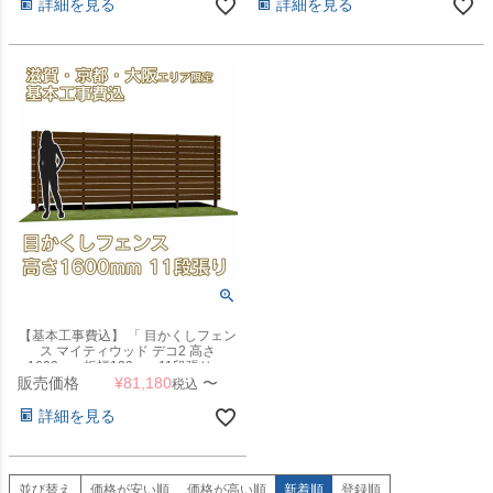
詳細を見る
詳細を見る
【基本工事費込】 「 目かくしフェン
ス マイティウッド デコ2 高さ
1600mm 板幅120mm 11段張り 」
販売価格
【滋賀・京都・大阪のみ対応可能】
¥
81,180
〜
税込
詳細を見る
並び替え
価格が安い順
価格が高い順
新着順
登録順