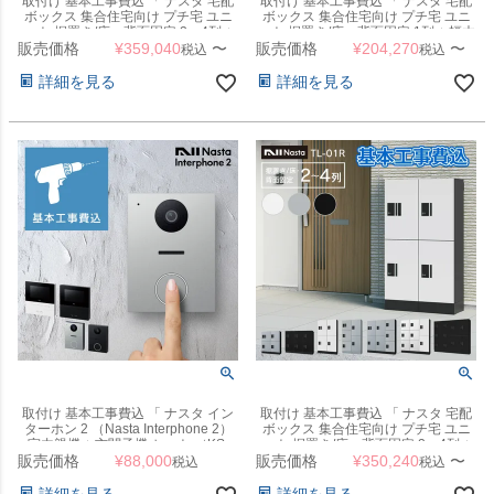
取付け 基本工事費込 「 ナスタ 宅配
取付け 基本工事費込 「 ナスタ 宅配
ボックス 集合住宅向け プチ宅 ユニ
ボックス 集合住宅向け プチ宅 ユニ
ット 据置き/床・背面固定 2～4列 +
ット 据置き/床・背面固定 1列 + 幅木
販売価格
幅木H250mmセット KS-TL01R +
¥
359,040
〜
販売価格
H250mm セット KS-TL01R + KS-
¥
204,270
〜
税込
税込
KS-TL01FH250 」
TL01FH250 」
詳細を見る
詳細を見る
取付け 基本工事費込 「 ナスタ イン
取付け 基本工事費込 「 ナスタ 宅配
ターホン 2 （Nasta Interphone 2）
ボックス 集合住宅向け プチ宅 ユニ
室内親機 + 玄関子機 セット （KS-
ット 据置き/床・背面固定 2～4列 +
販売価格
ND02A） 」 24時間防犯録画・録音
¥
88,000
販売価格
幅木H100mmセット KS-TL01R +
¥
350,240
〜
税込
税込
スマホ対応 自動応答
KS-TL01FH100 」