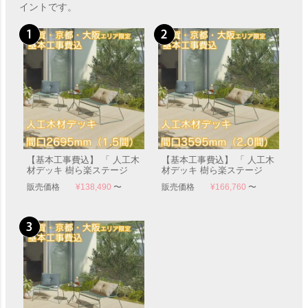
イントです。
【基本工事費込】 「 人工木
【基本工事費込】 「 人工木
材デッキ 樹ら楽ステージ
材デッキ 樹ら楽ステージ
（きららステージ） デッキ
（きららステージ） デッキ
販売価格
¥
138,490
〜
販売価格
¥
166,760
〜
本体 間口2695mm（1.5間）
本体 間口3595mm（2.0間）
」 【滋賀・京都・大阪のみ
」 【滋賀・京都・大阪のみ
対応可能】
対応可能】