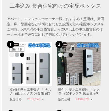
工事込み 集合住宅向けの宅配ボックス
アパート、マンションのオーナー様におすすめ！壁掛け、床固
定、床・壁固定など場所に合わせた設置方法の宅配ボックスを
ご用意。5戸未満の小規模賃貸から20戸以上の中規模賃貸のオ
ーナー様まで戸数に応じて幅広くお選びいただけます。
取付け 基本工事費込 「 ナス
取付け 基本工事費込 「 ナス
タ 宅配ボックス 集合住宅向
タ 宅配ボックス 集合住宅向
け プチ宅 ユニット 壁付け 1
け プチ宅 ユニット 据置き/
販売価格
¥
182,270
〜
販売価格
¥
199,870
〜
列 KS-TL01R 」
床・背面固定 1列 + 幅木
H100mm セット KS-TL01R +
KS-TL01FH100 」