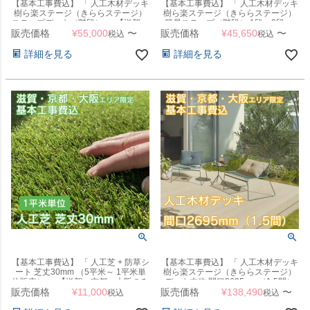
【基本工事費込】 「 人工木材デッキ
【基本工事費込】 「 人工木材デッキ
樹ら楽ステージ（きららステージ）
樹ら楽ステージ（きららステージ）
ステップデッキ（階段） 」 【滋賀・
簡易ステップ（階段） 1段・2段 」
販売価格
京都・大阪のみ対応可能】【本体と
¥
55,000
〜
販売価格
【滋賀・京都・大阪のみ対応可能】
¥
45,650
〜
税込
税込
同時注文のみ対応可】
【本体と同時注文のみ対応可】
詳細を見る
詳細を見る
【基本工事費込】 「 人工芝 + 防草シ
【基本工事費込】 「 人工木材デッキ
ート 芝丈30mm （5平米～ 1平米単
樹ら楽ステージ（きららステージ）
位販売） 」 【滋賀・京都・大阪のみ
デッキ本体 間口2695mm（1.5間）
販売価格
対応可能】
¥
11,000
販売価格
」 【滋賀・京都・大阪のみ対応可
¥
138,490
〜
税込
税込
能】