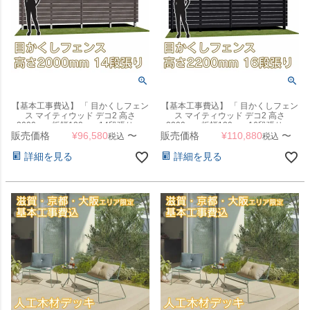
【基本工事費込】 「 目かくしフェン
【基本工事費込】 「 目かくしフェン
ス マイティウッド デコ2 高さ
ス マイティウッド デコ2 高さ
2000mm 板幅120mm 14段張り 」
2200mm 板幅120mm 16段張り 」
販売価格
【滋賀・京都・大阪のみ対応可能】
¥
96,580
〜
販売価格
【滋賀・京都・大阪のみ対応可能】
¥
110,880
〜
税込
税込
詳細を見る
詳細を見る