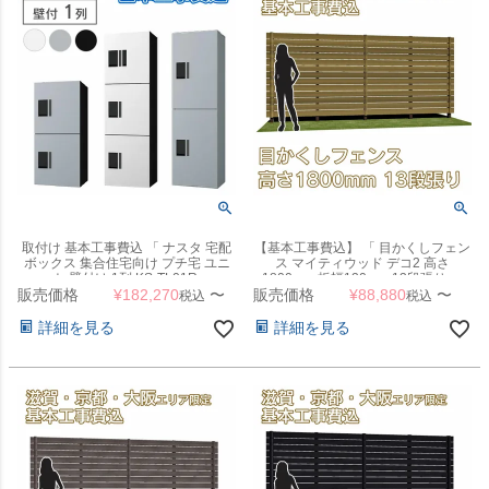
取付け 基本工事費込 「 ナスタ 宅配
【基本工事費込】 「 目かくしフェン
ボックス 集合住宅向け プチ宅 ユニ
ス マイティウッド デコ2 高さ
ット 壁付け 1列 KS-TL01R 」
1800mm 板幅120mm 13段張り 」
販売価格
¥
182,270
〜
販売価格
【滋賀・京都・大阪のみ対応可能】
¥
88,880
〜
税込
税込
詳細を見る
詳細を見る