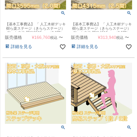
【基本工事費込】 「 人工木材デッキ
【基本工事費込】 「 人工木材デッキ
樹ら楽ステージ（きららステージ）
樹ら楽ステージ（きららステージ）
デッキ本体 間口3595mm（2.0間）
デッキ本体 間口4315mm（2.5間）
販売価格
」 【滋賀・京都・大阪のみ対応可
¥
166,760
〜
販売価格
」 【滋賀・京都・大阪のみ対応可
¥
313,940
〜
税込
税込
能】
能】
詳細を見る
詳細を見る