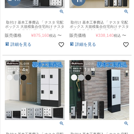
取付け 基本工事費込 「 ナスタ 宅配
取付け 基本工事費込 「 ナスタ 宅配
ボックス 大規模集合住宅向け ナスタ
ボックス 大規模集合住宅向け ナスタ
ボックス スタンダード （ ロッカー
ボックス スタンダード （ ロッカー
販売価格
タイプ ） 壁埋込 2～4列 KS-TL03R
¥
875,160
〜
販売価格
タイプ ） 壁埋込 1列 KS-TL03R 」
¥
338,140
〜
税込
税込
」
詳細を見る
詳細を見る