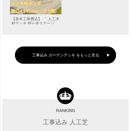
【基本工事費込】 「 人工木
材デッキ 樹ら楽ステージ
（きららステージ） デッキ
販売価格
¥
313,940
〜
本体 間口4315mm（2.5間）
」 【滋賀・京都・大阪のみ
対応可能】
工事込み ガーデンデッキ をもっと見る
RANKING
工事込み 人工芝