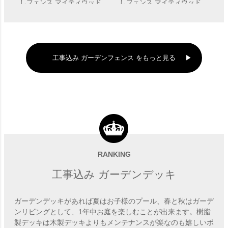
しフェンス マイティウッド
しフェンス マイティウッド
デコ2 高さ1600mm 板幅
デコ2 高さ2200mm 板幅
販売価格
¥
81,180
〜
販売価格
¥
110,880
〜
120mm 11段張り 」 【滋
120mm 16段張り 」 【滋
賀・京都・大阪のみ対応可
賀・京都・大阪のみ対応可
能】
能】
工事込み ガーデンフェンス をもっと見る
RANKING
工事込み ガーデンデッキ
ガーデンデッキがあれば夏はお子様のプール、春と秋はガーデ
ンリビングとして、1年中お庭を楽しむことが出来ます。樹脂
製デッキは木製デッキよりもメンテナンスが楽なのも嬉しいポ