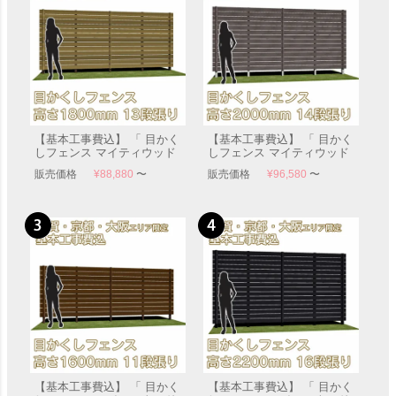
【基本工事費込】 「 目かく
【基本工事費込】 「 目かく
しフェンス マイティウッド
しフェンス マイティウッド
デコ2 高さ1800mm 板幅
デコ2 高さ2000mm 板幅
販売価格
¥
88,880
〜
販売価格
¥
96,580
〜
120mm 13段張り 」 【滋
120mm 14段張り 」 【滋
賀・京都・大阪のみ対応可
賀・京都・大阪のみ対応可
能】
能】
【基本工事費込】 「 目かく
【基本工事費込】 「 目かく