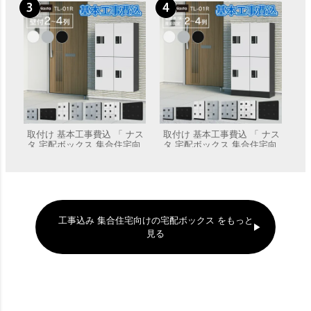
取付け 基本工事費込 「 ナス
取付け 基本工事費込 「 ナス
タ 宅配ボックス 集合住宅向
タ 宅配ボックス 集合住宅向
け プチ宅 ユニット 壁付け 2
け プチ宅 ユニット 据置き/
販売価格
¥
315,040
〜
販売価格
¥
350,240
〜
～4列 セット KS-TL01R 」
床・背面固定 2～4列 + 幅木
H100mmセット KS-TL01R +
KS-TL01FH100 」
工事込み 集合住宅向けの宅配ボックス をもっと
見る