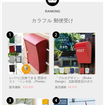
木のパネル 壁掛け 郵便ポス
壁掛け 和風郵便ポスト 「D-
ト 「D-POST ディーポスト
POST ディーポスト 03」 郵
01」 郵便受け 壁付け
便受け 壁付け
RANKING
販売価格
¥
75,900
販売価格
¥
79,200
カラフル 郵便受け
レバーに交換できる 壁掛ポ
「ブルカデザイン （Bruka
スト 「ペンネ社 （Penne）
Design） 北欧雑貨店のポス
壁掛け郵便ポスト STEELY
ト」 郵便受け 壁付け
販売価格
¥
19,800
販売価格
¥
9,570
スティーリー （レバー付
き）」 郵便受け 壁付け