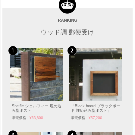
「マックスノブロック キョ
和風向け郵便受け「Wabi
ウト（Max Knobloch
post ワビポスト 埋め込み式
Kyoto） 壁掛けタイプ」 郵
ダイヤル錠」
RANKING
販売価格
¥
67,820
販売価格
¥
62,700
便受け 壁付け
ウッド調 郵便受け
Shelfie シェルフィー 埋め込
「Black board ブラックボー
み型ポスト
ド 埋め込み型ポスト」
販売価格
¥
63,800
販売価格
¥
57,200