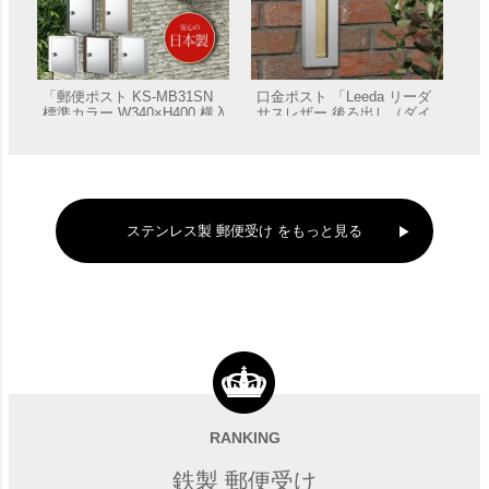
「郵便ポスト KS-MB31SN
口金ポスト 「Leeda リーダ
標準カラー W340×H400 横入
サスレザー 後ろ出し（ダイ
前出／壁付・防滴タイプ」
ヤル錠タイプ）」 郵便受け
販売価格
¥
22,330
販売価格
¥
51,480
郵便受け
壁埋込
ステンレス製 郵便受け をもっと見る
口金ポスト 「ROUGE ルー
「ROUGE ルージュ サスウ
ジュ サスウッディ」 05/15タ
ッディ＜ステンレスシルバー
イプ ※木目調 郵便受け 壁埋
＞」 05／15タイプ 郵便受
RANKING
販売価格
¥
59,730
販売価格
¥
54,780
込
け 壁埋込
鉄製 郵便受け