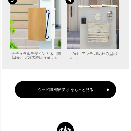
ナチュラルデザインの木目調
「Ante アンテ 埋め込み型ポ
A4サイズ対応壁掛けポスト
スト」
「クーヴル」 郵便受け 壁付
販売価格
¥
44,440
販売価格
¥
59,400
け
ウッド調 郵便受け をもっと見る