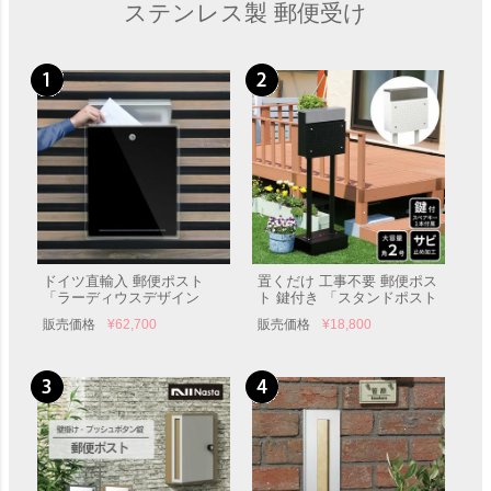
ステンレス製 郵便受け
ドイツ直輸入 郵便ポスト
置くだけ 工事不要 郵便ポス
「ラーディウスデザイン
ト 鍵付き 「スタンドポスト
（RADIUS） レターマン３」
Roza（ロザ） PST-006」 郵
販売価格
¥
62,700
販売価格
¥
18,800
便受け 自立型