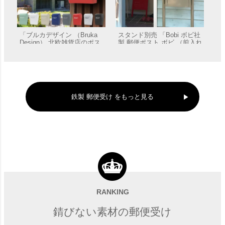
「ブルカデザイン （Bruka
スタンド別売 「Bobi ボビ社
Design） 北欧雑貨店のポス
製 郵便ポスト ボビ （前入れ
ト」 郵便受け 壁付け
前出し）」 郵便受け 壁付け
販売価格
¥
9,570
販売価格
¥
44,020
〜
鉄製 郵便受け をもっと見る
西海岸風の郵便ポスト 「ア
壁掛け型 郵便ポスト 「 LIKE
メリカンなフラッグポスト
ライク 」 郵便受け 壁付け
前入れ前出し 壁掛 A4投函可
RANKING
販売価格
¥
19,800
販売価格
¥
40,700
能」
錆びない素材の郵便受け