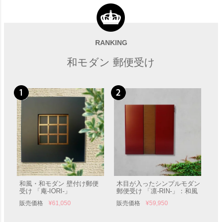
RANKING
和モダン 郵便受け
和風・和モダン 壁付け郵便
木目が入ったシンプルモダン
受け 「庵-IORI-」
郵便受け 「凛-RIN-」：和風
販売価格
¥
61,050
販売価格
¥
59,950