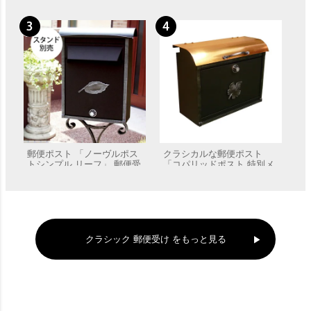
郵便ポスト 「ノーヴルポス
クラシカルな郵便ポスト
トシンプル リーフ」 郵便受
「コパリッドポスト 特別メ
け 壁付け
ープル」 郵便受け 壁付け
販売価格
¥
62,260
販売価格
¥
48,186
クラシック 郵便受け をもっと見る