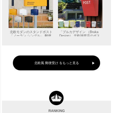
北欧モダンのスタンドポスト
「ブルカデザイン （Bruka
「ノーラン シングル」 郵便
Design） 北欧雑貨店のポス
受け ポール付き
ト」 郵便受け 壁付け
販売価格
¥
74,800
販売価格
¥
9,570
北欧風 郵便受け をもっと見る
スタンド別売 「Bobi ボビ社
「前開きBOBI ＆ スタンド
製 郵便ポスト ボンボビ（前
BOBIROUND セット」（ボ
入れ後出し）」 郵便受け 壁
ビ専用つまみ付き） 郵便受
RANKING
販売価格
¥
47,210
〜
販売価格
¥
72,290
〜