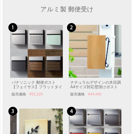
付け
け ポール付き
アルミ製 郵便受け
パナソニック 郵便ポスト
ナチュラルデザインの木目調
【フェイサス】フラットタイ
A4サイズ対応壁掛けポスト
プ＜FASUS FF＞【ポスト】
「クーヴル」 郵便受け 壁付
販売価格
¥
55,220
販売価格
¥
44,440
郵便受け 壁付け Panasonic
け