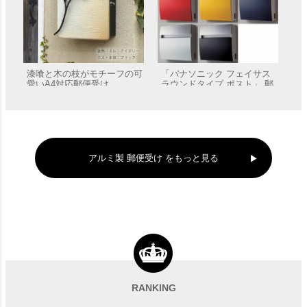
漆喰と木の枝がモチーフの可
「パナソニック フェイサス
愛いA4対応郵便受け
ラウンドタイプ ポスト」 郵
「Branche ブランシュ」
便受け 壁付け Panasonic
販売価格
¥
44,440
販売価格
¥
55,220
アルミ製 郵便受け をもっと見る
可愛いナチュラルスタイルの
A4対応壁掛け郵便受け
「Annie アニー」
RANKING
販売価格
¥
44,440