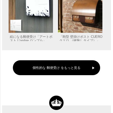
絵になる郵便受け「アートポ
「鞄型 壁掛けポスト CUERO
スト L'ombre ロンブル」
クエロ （鍵無しタイプ）」
郵便受け 壁付け
販売価格
¥
40,040
販売価格
¥
44,000
個性的な 郵便受け をもっと見る
漆喰と木の枝がモチーフの可
愛いA4対応郵便受け