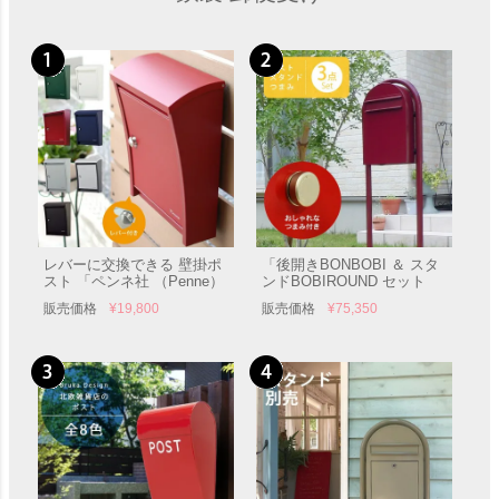
レバーに交換できる 壁掛ポ
「後開きBONBOBI ＆ スタ
スト 「ペンネ社 （Penne）
ンドBOBIROUND セット
壁掛け郵便ポスト STEELY
（ボビ専用つまみ付き）」
販売価格
¥
19,800
販売価格
¥
75,350
スティーリー （レバー付
郵便受け ポール付き
き）」 郵便受け 壁付け