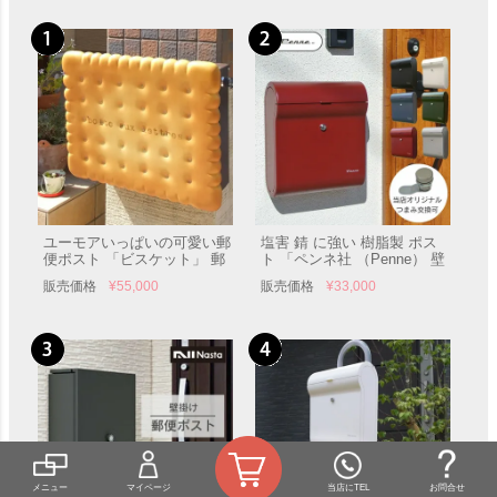
ユーモアいっぱいの可愛い郵
塩害 錆 に強い 樹脂製 ポス
便ポスト 「ビスケット」 郵
ト 「ペンネ社 （Penne） 壁
便受け 壁付け 表札
掛け 郵便ポスト DESIGN デ
販売価格
¥
55,000
販売価格
¥
33,000
ザイン」 郵便受け 壁付け
メニュー
マイページ
当店にTEL
お問合せ