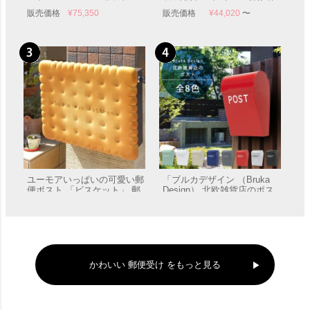
（ボビ専用つまみ付き）」
前出し）」 郵便受け 壁付け
販売価格
¥
75,350
販売価格
¥
44,020
〜
郵便受け ポール付き
ユーモアいっぱいの可愛い郵
「ブルカデザイン （Bruka
便ポスト 「ビスケット」 郵
Design） 北欧雑貨店のポス
便受け 壁付け 表札
ト」 郵便受け 壁付け
販売価格
¥
55,000
販売価格
¥
9,570
かわいい 郵便受け をもっと見る