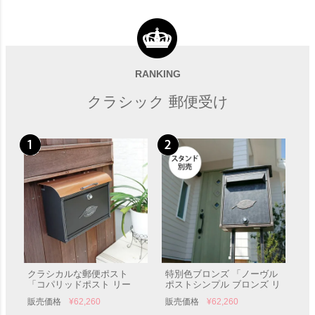
「郵便ポスト W340×H415 横
＜スタンド別売り＞埋込・ス
入前出／壁付・防滴タイプ
タンド設置対応の郵便ポスト
KS-MB36F」 郵便受け
「クティ１Ｂ ＜小さいサイ
RANKING
販売価格
¥
29,260
販売価格
¥
51,150
ズ＞」 郵便受け ポール設置
クラシック 郵便受け
クラシカルな郵便ポスト
特別色ブロンズ 「ノーヴル
「コパリッドポスト リー
ポストシンプル ブロンズ リ
フ」 郵便受け 壁付け
ーフ」 郵便受け 壁付け
販売価格
¥
62,260
販売価格
¥
62,260