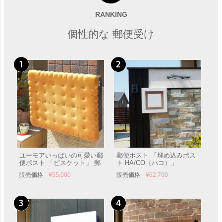
受注生産カラー W340×H400
Timbuktu ティンブク （全8
横入前出／壁付・防滴タイ
色）」
RANKING
販売価格
¥
26,180
販売価格
¥
58,624
プ」 郵便受け
個性的な 郵便受け
ユーモアいっぱいの可愛い郵
郵便ポスト 「埋め込みポス
便ポスト 「ビスケット」 郵
ト HA/CO（ハコ）」
便受け 壁付け 表札
販売価格
¥
55,000
販売価格
¥
62,700