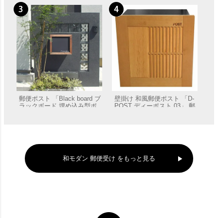
郵便ポスト 「Black board ブ
壁掛け 和風郵便ポスト 「D-
ラックボード 埋め込み型ポ
POST ディーポスト 03」 郵
スト 表札あり」
便受け 壁付け
販売価格
¥
79,200
販売価格
¥
79,200
和モダン 郵便受け をもっと見る