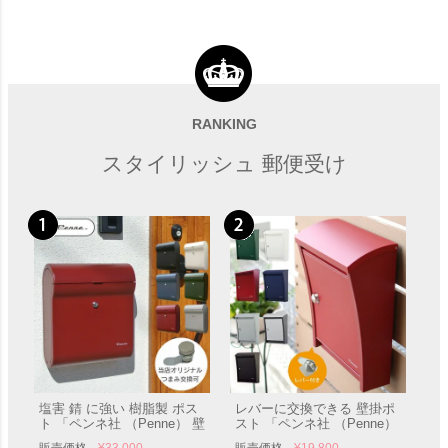
スタンド別売 「Bobi ボビ社
「前開きBOBI ＆ スタンド
製 郵便ポスト ボンボビ（前
BOBIROUND セット」（ボ
入れ後出し）」 郵便受け 壁
ビ専用つまみ付き） 郵便受
RANKING
販売価格
¥
47,210
〜
販売価格
¥
72,290
〜
付け
け ポール付き
スタイリッシュ 郵便受け
西海岸風の郵便ポスト 「ア
メリカンなフラッグポスト
前入れ前出し 壁掛 A4投函可
塩害 錆 に強い 樹脂製 ポス
レバーに交換できる 壁掛ポ
販売価格
¥
19,800
能」
ト 「ペンネ社 （Penne） 壁
スト 「ペンネ社 （Penne）
掛け 郵便ポスト DESIGN デ
壁掛け郵便ポスト STEELY
販売価格
¥
33,000
販売価格
¥
19,800