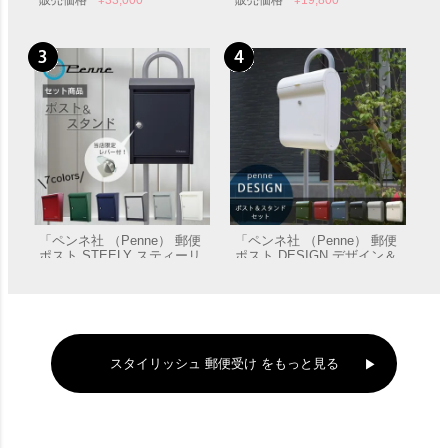
ザイン」 郵便受け 壁付け
スティーリー （レバー付
き）」 郵便受け 壁付け
「ペンネ社 （Penne） 郵便
「ペンネ社 （Penne） 郵便
ポスト STEELY スティーリ
ポスト DESIGN デザイン＆
ー＆スタンドセット （レバ
スタンドセット」 郵便受け
販売価格
¥
45,100
販売価格
¥
58,300
ー付き）」 郵便受け ポール
ポール付き
付き
スタイリッシュ 郵便受け をもっと見る