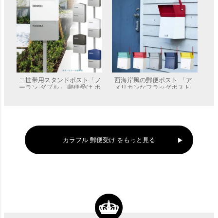
二世帯用スタンドポスト「ノ
西海岸風の郵便ポスト 「ア
ーラン ダブル」 郵便受け ポ
メリカンなフラッグポスト
ール付き
前入れ前出し 壁掛 A4投函可
販売価格
¥
104,500
販売価格
¥
19,800
能」
カラフル 郵便受け をもっと見る
「郵便ポスト KS-MB31SN
「マックスノブロック