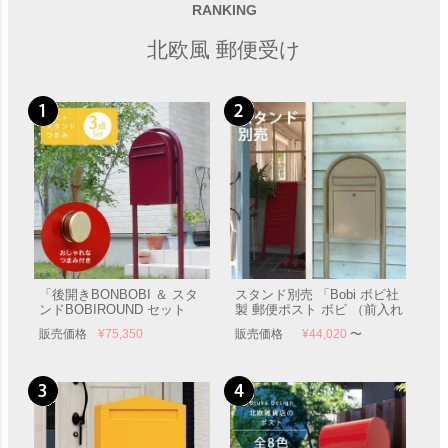
「Branche ブランシュ」
RANKING
販売価格
¥
44,440
北欧風 郵便受け
「後開きBONBOBI ＆ スタ
スタンド別売 「Bobi ボビ社
ンドBOBIROUND セット
製 郵便ポスト ボビ （前入れ
（ボビ専用つまみ付き）」
前出し）」 郵便受け 壁付け
販売価格
¥
75,350
販売価格
¥
44,020
〜
郵便受け ポール付き