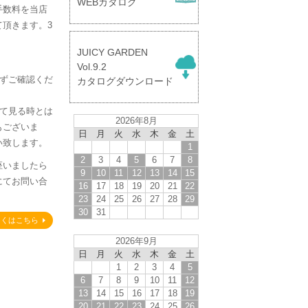
WEBカタログ
手数料を当店
頂きます。3
。
JUICY GARDEN
】
Vol.9.2
必ずご確認くだ
カタログダウンロード
して見る時とは
2026年8月
もございま
日
月
火
水
木
金
土
い致します。
1
2
3
4
5
6
7
8
座いましたら
9
10
11
12
13
14
15
にてお問い合
16
17
18
19
20
21
22
23
24
25
26
27
28
29
30
31
しくはこちら
2026年9月
日
月
火
水
木
金
土
1
2
3
4
5
6
7
8
9
10
11
12
13
14
15
16
17
18
19
20
21
22
23
24
25
26