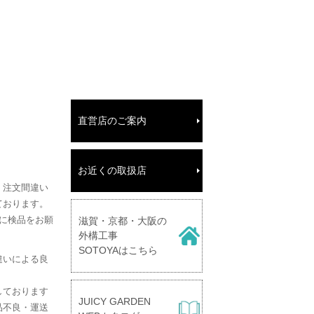
直営店のご案内
お近くの取扱店
、注文間違い
ております。
に検品をお願
滋賀・京都・大阪の
外構工事
SOTOYAはこちら
違いによる良
しております
JUICY GARDEN
品不良・運送