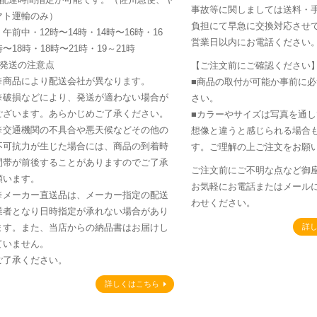
事故等に関しましては送料・
マト運輸のみ）
負担にて早急に交換対応させて
・午前中・12時〜14時・14時〜16時・16
営業日以内にお電話ください
時〜18時・18時〜21時・19～21時
■発送の注意点
【ご注文前にご確認ください
※商品により配送会社が異なります。
■商品の取付が可能か事前に
※破損などにより、発送が適わない場合が
さい。
ございます。あらかじめご了承ください。
■カラーやサイズは写真を通
※交通機関の不具合や悪天候などその他の
想像と違うと感じられる場合
不可抗力が生じた場合には、商品の到着時
す。ご理解の上ご注文をお願
間帯が前後することがありますのでご了承
ご注文前にご不明な点など御
願います。
お気軽にお電話またはメール
※メーカー直送品は、メーカー指定の配送
わせください。
業者となり日時指定が承れない場合があり
ます。また、当店からの納品書はお届けし
詳
ていません。
ご了承ください。
詳しくはこちら