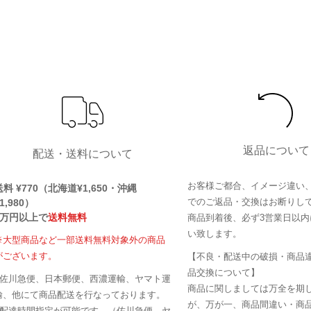
返品について
配送・送料について
お客様ご都合、イメージ違い
送料 ¥770（北海道¥1,650・沖縄
でのご返品・交換はお断りし
1,980）
1万円以上で
送料無料
商品到着後、必ず3営業日以内
い致します。
※大型商品など一部送料無料対象外の商品
がございます。
【不良・配送中の破損・商品
品交換について】
■佐川急便、日本郵便、西濃運輸、ヤマト運
商品に関しましては万全を期
輸、他にて商品配送を行なっております。
が、万が一、商品間違い・商
■配達時間指定が可能です。（佐川急便、ヤ