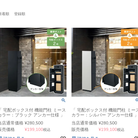
新着順
登録順
「 宅配ボックス付 機能門柱 ミース
「 宅配ボックス付 機能門柱 ミー
カラー：ブラック アンカー仕様 」
カラー：シルバー アンカー仕様 
当店通常価格
¥
280,500
当店通常価格
¥
280,500
販売価格
¥
199,100
販売価格
¥
199,100
税込
税込