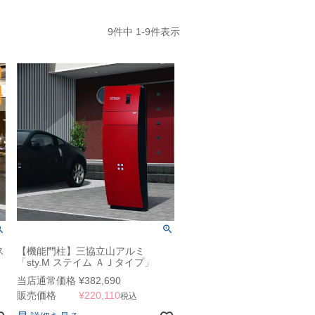
9
件中
1
-
9
件表示
ス
【機能門柱】三協立山アルミ
」
「sty.M ステイム ＡＪタイプ」
当店通常価格
¥
382,690
販売価格
¥
220,110
税込