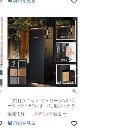
詳細を見る
「 門柱ユニット ヴェリータNX ベ
ス
ーシック LED付き （宅配ボックス
2個 + 郵便ポスト + LED照明）」
販売価格
¥
351,450
〜
税込
詳細を見る