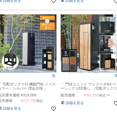
詳細を見る
詳細を見る
「 宅配ボックス付 機能門柱 ミース
「 門柱ユニット ヴェリータNX ベ
カラー：シルバー 埋込仕様 」
ーシック LED無し （宅配ボック
2個 + 郵便ポスト）」
当店通常価格
¥
319,000
販売価格
¥
341,550
〜
税込
販売価格
¥
227,700
税込
詳細を見る
詳細を見る