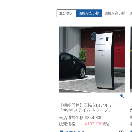
並び替え
価格が安い順
価格が高い順
【機能門柱】三協立山アルミ
「sty.M ステイム Ａタイプ」
当店通常価格
¥
344,630
販売価格
¥
197,230
税込