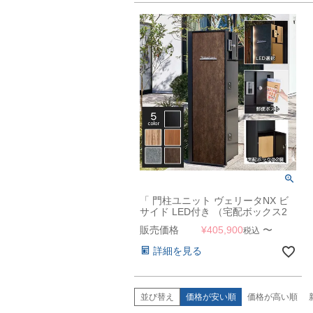
「 門柱ユニット ヴェリータNX ビ
サイド LED付き （宅配ボックス2
個 + 郵便ポスト + LED照明）」
販売価格
¥
405,900
〜
税込
詳細を見る
並び替え
価格が安い順
価格が高い順