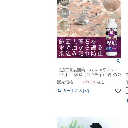
【施工目安面積：12～18平方メー
トル】 「煌庭（コウテイ） 鏡 KYO
1L 大理石・御影石などの鏡面仕上
販売価格
¥
24,200
税込
げ素材用」
カートに入れる