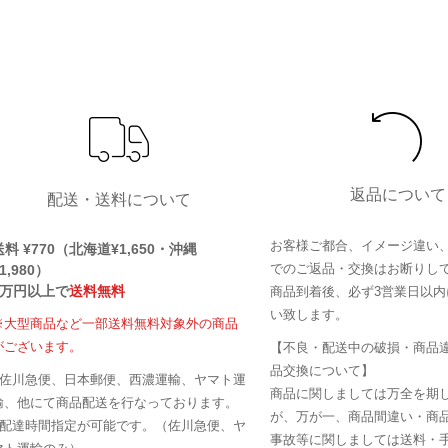
返品について
配送・送料について
お客様ご都合、イメージ違い
送料 ¥770（北海道¥1,650・沖縄
でのご返品・交換はお断りし
1,980）
1万円以上で
送料無料
商品到着後、必ず3営業日以内
い致します。
※大型商品など一部送料無料対象外の商品
がございます。
【不良・配送中の破損・商品
品交換について】
■佐川急便、日本郵便、西濃運輸、ヤマト運
商品に関しましては万全を期
輸、他にて商品配送を行なっております。
が、万が一、商品間違い・商
■配達時間指定が可能です。（佐川急便、ヤ
事故等に関しましては送料・