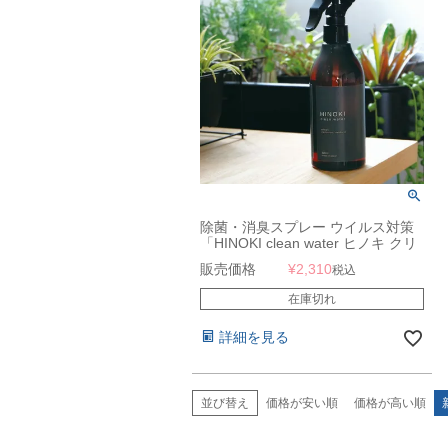
除菌・消臭スプレー ウイルス対策
「HINOKI clean water ヒノキ クリ
ーンウォーター 300ml」
販売価格
¥
2,310
税込
在庫切れ
詳細を見る
並び替え
価格が安い順
価格が高い順