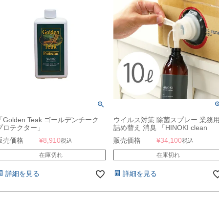
「Golden Teak ゴールデンチーク
ウイルス対策 除菌スプレー 業務
プロテクター」
詰め替え 消臭 「HINOKI clean
water ヒノキ クリーンウォーター
販売価格
¥
8,910
販売価格
¥
34,100
税込
税込
詰め替え用 10L」
在庫切れ
在庫切れ
詳細を見る
詳細を見る