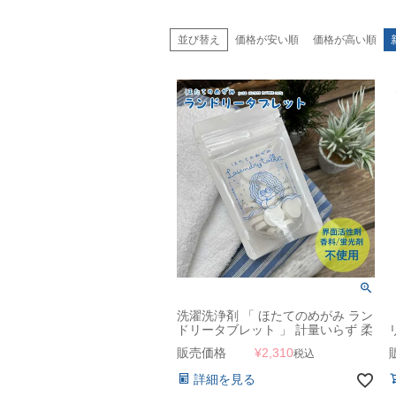
並び替え
価格が安い順
価格が高い順
洗濯洗浄剤 「 ほたてのめがみ ラン
ドリータブレット 」 計量いらず 柔
軟剤なしでもふんわり
販売価格
¥
2,310
税込
詳細を見る