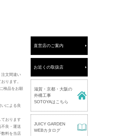
直営店のご案内
お近くの取扱店
、注文間違い
ております。
に検品をお願
滋賀・京都・大阪の
外構工事
SOTOYAはこちら
違いによる良
しております
JUICY GARDEN
品不良・運送
WEBカタログ
手数料を当店