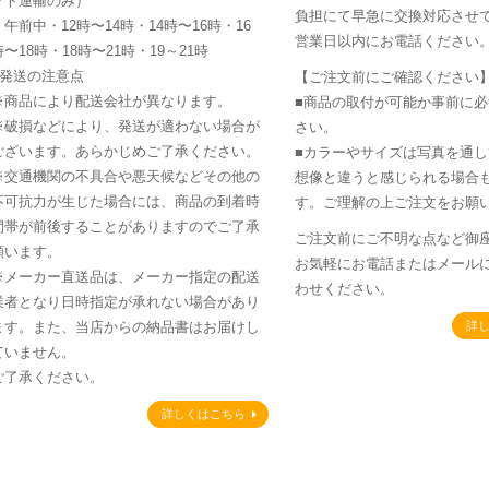
マト運輸のみ）
負担にて早急に交換対応させて
・午前中・12時〜14時・14時〜16時・16
営業日以内にお電話ください
時〜18時・18時〜21時・19～21時
■発送の注意点
【ご注文前にご確認ください
※商品により配送会社が異なります。
■商品の取付が可能か事前に
※破損などにより、発送が適わない場合が
さい。
ございます。あらかじめご了承ください。
■カラーやサイズは写真を通
※交通機関の不具合や悪天候などその他の
想像と違うと感じられる場合
不可抗力が生じた場合には、商品の到着時
す。ご理解の上ご注文をお願
間帯が前後することがありますのでご了承
ご注文前にご不明な点など御
願います。
お気軽にお電話またはメール
※メーカー直送品は、メーカー指定の配送
わせください。
業者となり日時指定が承れない場合があり
ます。また、当店からの納品書はお届けし
詳
ていません。
ご了承ください。
詳しくはこちら