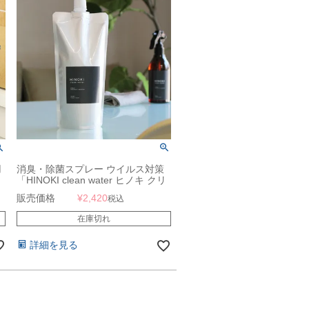
用
消臭・除菌スプレー ウイルス対策
「HINOKI clean water ヒノキ クリ
ーンウォーター 詰め替え用リフィ
販売価格
¥
2,420
税込
ル 500ml」
在庫切れ
詳細を見る