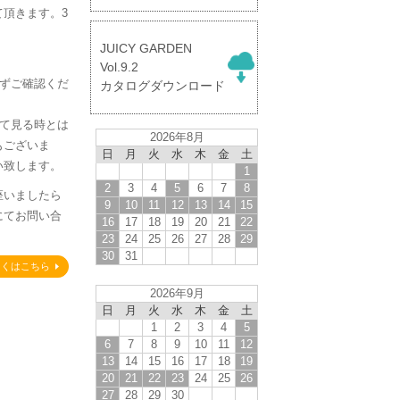
頂きます。3
。
JUICY GARDEN
】
Vol.9.2
必ずご確認くだ
カタログダウンロード
して見る時とは
2026年8月
もございま
日
月
火
水
木
金
土
い致します。
1
2
3
4
5
6
7
8
座いましたら
9
10
11
12
13
14
15
にてお問い合
16
17
18
19
20
21
22
23
24
25
26
27
28
29
30
31
しくはこちら
2026年9月
日
月
火
水
木
金
土
1
2
3
4
5
6
7
8
9
10
11
12
13
14
15
16
17
18
19
20
21
22
23
24
25
26
27
28
29
30