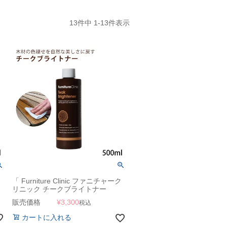
13
件中
1
-
13
件表示
「 Furniture Clinic ファニチャーク
リニック チークブライトナー
500ml 」
販売価格
¥
3,300
税込
カートに入れる