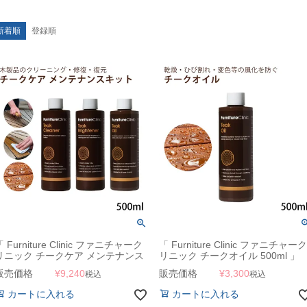
新着順
登録順
「 Furniture Clinic ファニチャーク
「 Furniture Clinic ファニチャーク
リニック チークケア メンテナンス
リニック チークオイル 500ml 」
キット 」 チーク用 薄膜層溶剤 色
販売価格
¥
9,240
販売価格
¥
3,300
税込
税込
調復色剤 保護修復剤
カートに入れる
カートに入れる