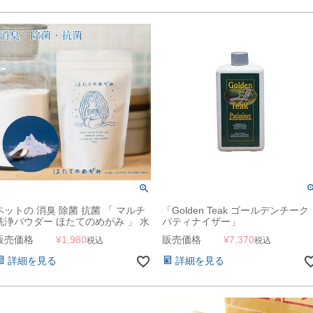
ペットの 消臭 除菌 抗菌 「 マルチ
「Golden Teak ゴールデンチーク
洗浄パウダー ほたてのめがみ 」 水
パティナイザー」
に溶かしてスプレーするだけ 【ス
販売価格
¥
1,980
販売価格
¥
7,370
税込
税込
タッフも使用中！】
詳細を見る
詳細を見る