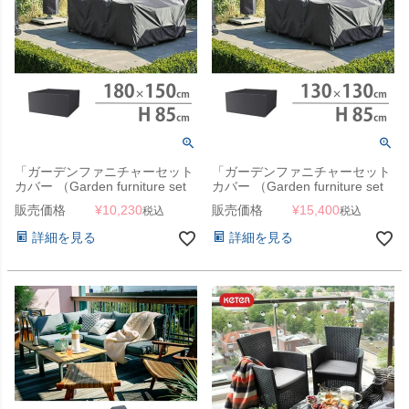
「ガーデンファニチャーセット
「ガーデンファニチャーセット
カバー （Garden furniture set
カバー （Garden furniture set
cover） エアロカバー
cover） エアロカバー
販売価格
¥
10,230
販売価格
¥
15,400
税込
税込
（AeroCover） #7930
（AeroCover） #7913
180x150x85cm」【沖縄・離島
130x130x85cm（NS）」【沖
詳細を見る
詳細を見る
は送料要見積り】
縄・離島は送料要見積り】