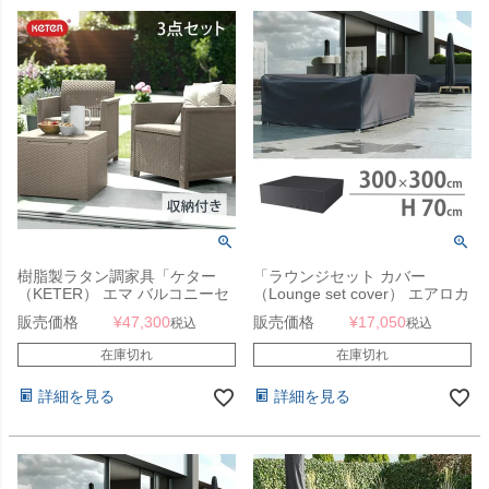
樹脂製ラタン調家具「ケター
「ラウンジセット カバー
（KETER） エマ バルコニーセ
（Lounge set cover） エアロカ
ット 3点セット （EMMA
バー（AeroCover） #7935
販売価格
¥
47,300
販売価格
¥
17,050
税込
税込
BALCONY SET 147871）」
300x300x70cm」【沖縄・離島
は送料要見積り】
在庫切れ
在庫切れ
詳細を見る
詳細を見る