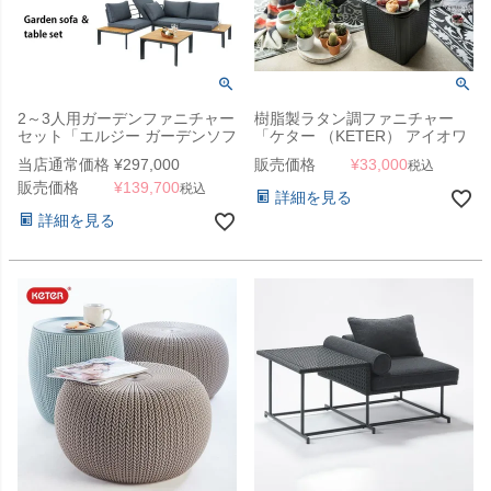
2～3人用ガーデンファニチャー
樹脂製ラタン調ファニチャー
セット「エルジー ガーデンソフ
「ケター （KETER） アイオワ
ァ＆テーブルセット」
バルコニー3点セット（IOWA
当店通常価格
¥
297,000
販売価格
¥
33,000
税込
BALCONY SET 139890）」
販売価格
¥
139,700
税込
詳細を見る
詳細を見る