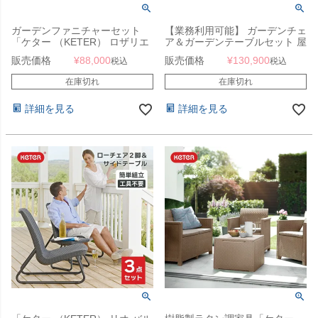
ガーデンファニチャーセット
【業務利用可能】 ガーデンチェ
「ケター （KETER） ロザリエ
ア＆ガーデンテーブルセット 屋
コーナーソファ＆リヨンテーブ
外 「Resol Toledo AIRE リソル
販売価格
¥
88,000
販売価格
¥
130,900
税込
税込
ルセット」
トレド エア ラウンドテーブル
70cm ＆ アームチェア 3点セッ
在庫切れ
在庫切れ
ト」
詳細を見る
詳細を見る