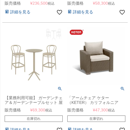
テーブル ケター（KETER） サ
ア 3点セット GP155302・
販売価格
¥
236,500
販売価格
¥
58,300
税込
税込
ルタ」【単品販売可】
CC155319」
詳細を見る
詳細を見る
【業務利用可能】 ガーデンチェ
「アームチェア ケター
ア＆ガーデンテーブルセット 屋
（KETER） カリフォルニア
外 「SE SKY エスイー スカイ
（California Armchair）」
販売価格
¥
69,300
販売価格
¥
47,300
税込
税込
フォールディング ラウンドバー
テーブル Φ60 ＆ VICTOR ヴィ
在庫切れ
在庫切れ
クター バーチェア 3点セット」
詳細を見る
詳細を見る