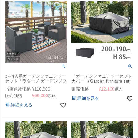
3～4人用ガーデンファニチャー
「ガーデンファニチャーセット
セット「ラターノ ガーデンソフ
カバー （Garden furniture set
ァ＆テーブル 4点セット」
cover） エアロカバー
当店通常価格
¥
110,000
販売価格
¥
12,100
税込
（AeroCover） #7915
販売価格
¥
66,000
200x190x85cm（NS）」【沖
税込
詳細を見る
縄・離島は送料要見積り】
詳細を見る