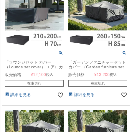
「ラウンジセット カバー
「ガーデンファニチャーセット
（Lounge set cover） エアロカ
カバー （Garden furniture set
バー（AeroCover） #7932
cover） エアロカバー
販売価格
¥
12,100
販売価格
¥
13,200
税込
税込
210x200x70cm」【沖縄・離島
（AeroCover） #7993
は送料要見積り】
260x150x85cm」【沖縄・離島
在庫切れ
在庫切れ
は送料要見積り】
詳細を見る
詳細を見る