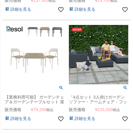
販売価格
¥
137,500
販売価格
¥
29,700
税込
税込
SINGLE SOFA DUO SET）」
154374）」
詳細を見る
詳細を見る
【業務利用可能】 ガーデンチェ
「4点セット 3人掛けガーデン
ア＆ガーデンテーブルセット 屋
ソファー・アームチェア・フッ
外 「Resol Noa リソル ノア テ
トスツール（オットマン）・テ
販売価格
¥
79,200
販売価格
¥
225,500
税込
税込
ーブル 90×90 ＆ Ona オナ アー
ーブル ケター （KETER） サル
ムチェア 3点セット」
タ」【単品販売可】
詳細を見る
詳細を見る