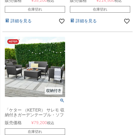
販売価格
¥
35,200
販売価格
¥
214,500
税込
税込
BALCONY 3SET）」
在庫切れ
在庫切れ
詳細を見る
詳細を見る
「ケター （KETER） サレモ 収
納付きガーデンテーブル・ソフ
ァ 4点セット GP155357・
販売価格
¥
79,200
税込
CC155340」
在庫切れ