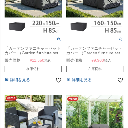
「ガーデンファニチャーセット
「ガーデンファニチャーセット
カバー （Garden furniture set
カバー （Garden furniture set
cover） エアロカバー
cover） エアロカバー
販売価格
¥
11,550
販売価格
¥
9,900
税込
税込
（AeroCover） #7968
（AeroCover） #7914
220x150x85cm」【沖縄・離島
160x150x85cm」【沖縄・離島
在庫切れ
在庫切れ
は送料要見積り】
は送料要見積り】
詳細を見る
詳細を見る