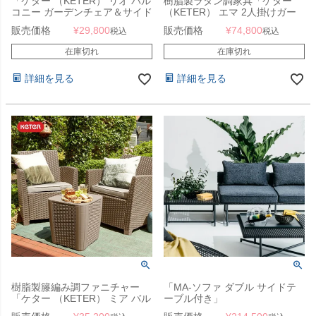
「ケター （KETER） リオ バル
樹脂製ラタン調家具「ケター
コニー ガーデンチェア＆サイド
（KETER） エマ 2人掛けガー
テーブル 3点セット グラファイ
デンソファー＆収納付きガーデ
販売価格
¥
29,800
販売価格
¥
74,800
税込
税込
ト 662431」
ンテーブル 4点セット （EMMA
2SEATER LOUNGE SET
在庫切れ
在庫切れ
148007）」
詳細を見る
詳細を見る
樹脂製籐編み調ファニチャー
「MA-ソファ ダブル サイドテ
「ケター （KETER） ミア バル
ーブル付き」
コニー 3点セット（MIA