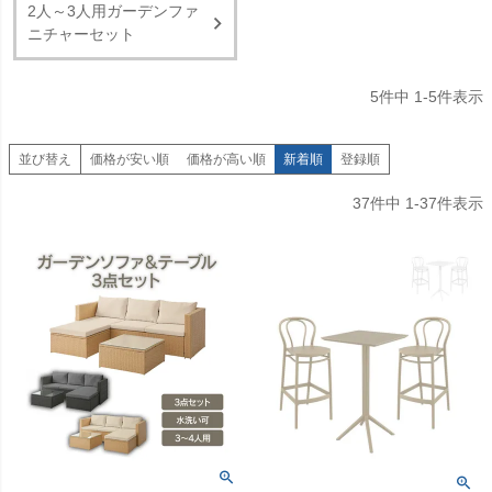
2人～3人用ガーデンファ
ニチャーセット
5
件中
1
-
5
件表示
並び替え
価格が安い順
価格が高い順
新着順
登録順
37
件中
1
-
37
件表示