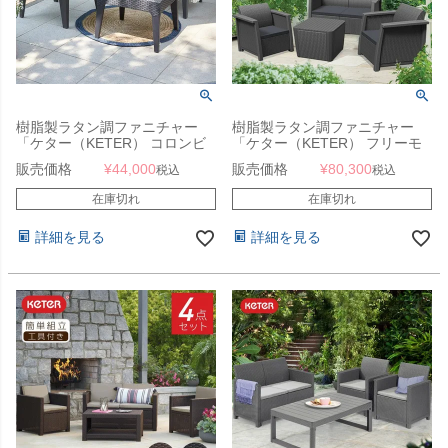
樹脂製ラタン調ファニチャー
樹脂製ラタン調ファニチャー
「ケター（KETER） コロンビ
「ケター（KETER） フリーモ
ア バルコニー3点セット
ント 収納付きガーデンテーブル
販売価格
¥
44,000
販売価格
¥
80,300
税込
税込
（Columbia balcony set） 」
＆ソファ 4点セット
（FREMONT 4SET
在庫切れ
在庫切れ
148564）」
詳細を見る
詳細を見る