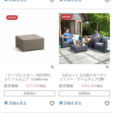
「テーブル ケター（KETER）
「4点セット 2人掛けガーデン
カリフォルニア（California
ソファー・アームチェア2脚・
Table 126821）」
テーブル ケター（KETER） サ
販売価格
¥
27,500
販売価格
¥
181,500
税込
税込
ルタ（Salta Lounge Set 2-
seater）」【単品販売可】
在庫切れ
在庫切れ
詳細を見る
詳細を見る