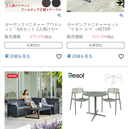
ガーデンファニチャー アウトレ
ガーデンファニチャーセット
ット「4点セット 2人掛けガー
「ケター エマ （KETER
デンソファー・アームチェア2
EMMA） 2人掛けスムースアー
販売価格
¥
79,200
販売価格
¥
79,200
税込
税込
脚・テーブル ケター
ムソファー＆リヨンテーブル 4
（KETER） モナコ ラウンジ
点セット 149325」
在庫切れ
在庫切れ
（Monaco Lounge Set
BR149011・GP120478）」ラ
詳細を見る
詳細を見る
タン調 ガーデンテーブル