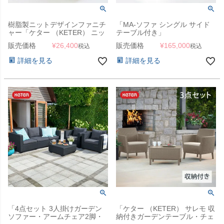
樹脂製ニットデザインファニチ
「MA-ソファ シングル サイド
ャー「ケター （KETER） ニッ
テーブル付き」
ト コージーアーバンセット
販売価格
¥
26,400
販売価格
¥
165,000
税込
税込
（KNIT COZY URBAN SET）」
詳細を見る
詳細を見る
「4点セット 3人掛けガーデン
「ケター （KETER） サレモ 収
ソファー・アームチェア2脚・
納付きガーデンテーブル・チェ