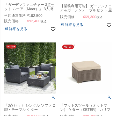
「ガーデンファニチャー 3点セ
【業務利用可能】 ガーデンチェ
ット ムーア（Moor）」 3人掛
ア＆ガーデンテーブルセット 屋
けソファ オットマン テーブル
外 「SE SKY エスイー スカイ
当店通常価格
¥
192,500
販売価格
¥
69,300
セット
税込
フォールディング バーテーブル
販売価格
¥
92,400
税込
60×60 ＆ VICTOR ヴィクター
詳細を見る
バーチェア 3点セット」
詳細を見る
「3点セット シングル ソファ 2
「フットスツール（オットマ
脚・テーブル ケター
ン） ケター（KETER） カリフ
（KETER） サルタ （Salta
ォルニア（California Footstool