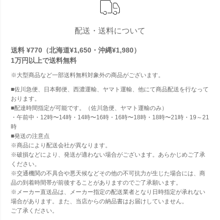
配送・送料について
送料 ¥770（北海道¥1,650・沖縄¥1,980）
1万円以上で
送料無料
※大型商品など一部送料無料対象外の商品がございます。
■佐川急便、日本郵便、西濃運輸、ヤマト運輸、他にて商品配送を行なって
おります。
■配達時間指定が可能です。（佐川急便、ヤマト運輸のみ）
・午前中・12時〜14時・14時〜16時・16時〜18時・18時〜21時・19～21
時
■発送の注意点
※商品により配送会社が異なります。
※破損などにより、発送が適わない場合がございます。あらかじめご了承
ください。
※交通機関の不具合や悪天候などその他の不可抗力が生じた場合には、商
品の到着時間帯が前後することがありますのでご了承願います。
※メーカー直送品は、メーカー指定の配送業者となり日時指定が承れない
場合があります。また、当店からの納品書はお届けしていません。
ご了承ください。