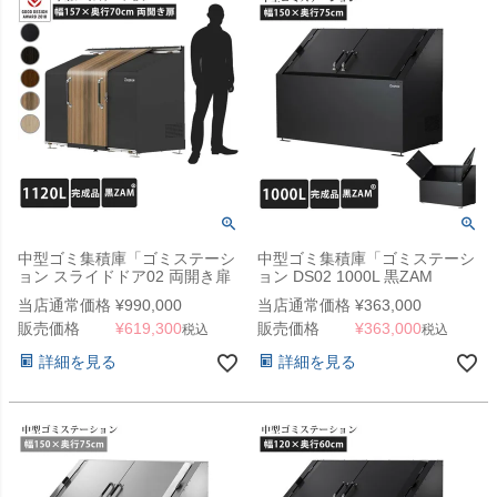
中型ゴミ集積庫「ゴミステーシ
中型ゴミ集積庫「ゴミステーシ
ョン スライドドア02 両開き扉
ョン DS02 1000L 黒ZAM
1120L 黒ZAM」 ※法人宛配送
W1500×D750×H1100mm」 ※
当店通常価格
¥
990,000
当店通常価格
¥
363,000
限定 （SN）
法人宛配送限定（SN）
販売価格
¥
619,300
販売価格
¥
363,000
税込
税込
詳細を見る
詳細を見る