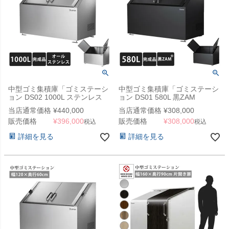
中型ゴミ集積庫「ゴミステーシ
中型ゴミ集積庫「ゴミステーシ
ョン DS02 1000L ステンレス
ョン DS01 580L 黒ZAM
W1500×D750×H1100mm」 ※
W1200×D600×H1000mm」
当店通常価格
¥
440,000
当店通常価格
¥
308,000
法人宛配送限定（SN）
（YHC）
販売価格
¥
396,000
販売価格
¥
308,000
税込
税込
詳細を見る
詳細を見る