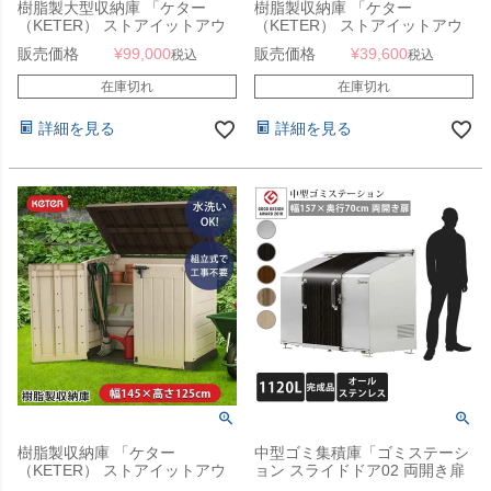
樹脂製大型収納庫 「ケター
樹脂製収納庫 「ケター
（KETER） ストアイットアウ
（KETER） ストアイットアウ
ト ウルトラ（STORE IT OUT
ト ミディ（STORE IT OUT
販売価格
¥
99,000
販売価格
¥
39,600
税込
税込
ULTRA）」
MIDI）」
在庫切れ
在庫切れ
詳細を見る
詳細を見る
樹脂製収納庫 「ケター
中型ゴミ集積庫「ゴミステーシ
（KETER） ストアイットアウ
ョン スライドドア02 両開き扉
ト マックス（STORE IT OUT
ステンレス 1120L」 ※法人宛