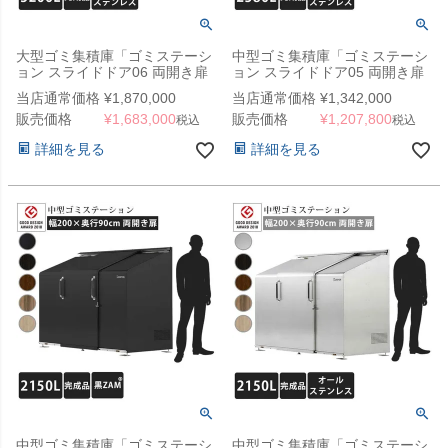
大型ゴミ集積庫「ゴミステーシ
中型ゴミ集積庫「ゴミステーシ
ョン スライドドア06 両開き扉
ョン スライドドア05 両開き扉
ステンレス 5200L」 ※法人宛
ステンレス 2580L」 ※法人宛
当店通常価格
¥
1,870,000
当店通常価格
¥
1,342,000
配送限定、チャーター便
配送限定（SN）
販売価格
¥
1,683,000
販売価格
¥
1,207,800
（SN）
税込
税込
詳細を見る
詳細を見る
中型ゴミ集積庫「ゴミステーシ
中型ゴミ集積庫「ゴミステーシ