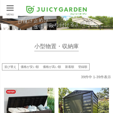
MENU
小型物置・収納庫
並び替え
価格が安い順
価格が高い順
新着順
登録順
39
件中
1
-
39
件表示