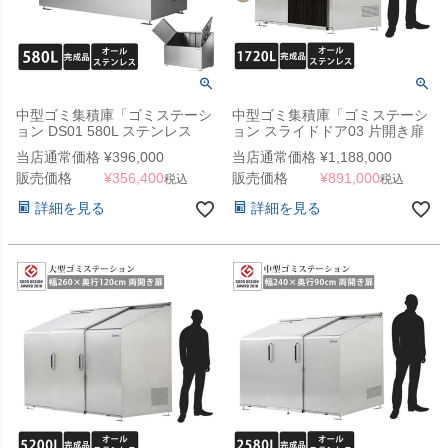
中型ゴミ集積庫「ゴミステーシ
中型ゴミ集積庫「ゴミステーシ
ョン DS01 580L ステンレス
ョン スライドドア03 片開き扉
W1200×D600×1000mm」
ステンレス 1720L」 ※法人宛
当店通常価格
¥
396,000
当店通常価格
¥
1,188,000
（YHC）
配送限定（SN）
販売価格
¥
356,400
販売価格
¥
891,000
税込
税込
詳細を見る
詳細を見る