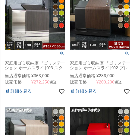
家庭用ゴミ収納庫 「ゴミステー
家庭用ゴミ収納庫 「ゴミステー
ション ホームスライド03 スタ
ション ホームスライド02 プレ
ンダードモデル オールステンレ
ミアムモデル 黒ZAM 150L」
当店通常価格
¥
363,000
当店通常価格
¥
286,000
ス 320L」 （YHC）
（SG）
販売価格
¥
272,250
販売価格
¥
200,200
税込
税込
詳細を見る
詳細を見る