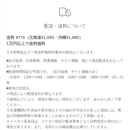
配送・送料について
送料 ¥770（北海道¥1,650・沖縄¥1,980）
1万円以上で
送料無料
※大型商品など一部送料無料対象外の商品がございます。
■佐川急便、日本郵便、西濃運輸、ヤマト運輸、他にて商品配送を行なって
おります。
■配達時間指定が可能です。（佐川急便、ヤマト運輸のみ）
・午前中・12時〜14時・14時〜16時・16時〜18時・18時〜21時・19～21
時
■発送の注意点
※商品により配送会社が異なります。
※破損などにより、発送が適わない場合がございます。あらかじめご了承
ください。
※交通機関の不具合や悪天候などその他の不可抗力が生じた場合には、商
品の到着時間帯が前後することがありますのでご了承願います。
※メーカー直送品は、メーカー指定の配送業者となり日時指定が承れない
場合があります。また、当店からの納品書はお届けしていません。