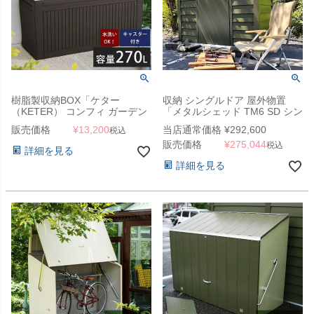
樹脂製収納BOX「ケター
収納 シングルドア 屋外物置
（KETER） コンフィ ガーデン
「メタルシェッド TM6 SD シン
ボックス（COMFY GARDEN
グルドア アペックスルーフ」
販売価格
¥
13,200
当店通常価格
¥
292,600
税込
BOX）」
販売価格
¥
275,044
税込
詳細を見る
詳細を見る