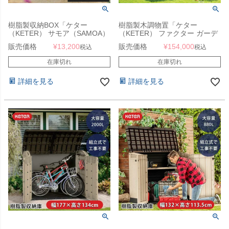
樹脂製収納BOX「ケター
樹脂製木調物置「ケター
（KETER） サモア（SAMOA）
（KETER） ファクター ガーデ
ガーデンボックス 270L」
ンシェッド 4×6 （FACTOR
販売価格
¥
13,200
販売価格
¥
154,000
税込
税込
4×6）」
在庫切れ
在庫切れ
詳細を見る
詳細を見る