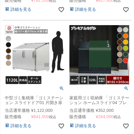
販売価格
¥
782,100
販売価格
¥
627,000
税込
税込
詳細を見る
詳細を見る
中型ゴミ集積庫「ゴミステーシ
家庭用ゴミ収納庫 「ゴミステー
ョン スライドドア01 片開き扉
ション ホームスライド04 プレ
オールステンレス 1120L」 ※
ミアムモデル 黒ZAM 320L」
当店通常価格
¥
1,122,000
当店通常価格
¥
352,000
法人宛配送限定 （SN）
（YHC）
販売価格
¥
841,500
販売価格
¥
264,000
税込
税込
詳細を見る
詳細を見る