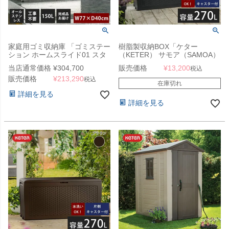
家庭用ゴミ収納庫 「ゴミステー
樹脂製収納BOX「ケター
ション ホームスライド01 スタ
（KETER） サモア（SAMOA）
ンダードモデル オールステンレ
ガーデンボックス 270L」
当店通常価格
¥
304,700
販売価格
¥
13,200
税込
ス 150L」 （SG）
販売価格
¥
213,290
税込
在庫切れ
詳細を見る
詳細を見る