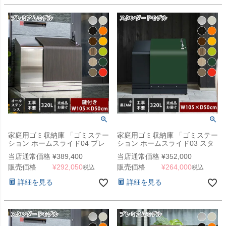
家庭用ゴミ収納庫 「ゴミステー
家庭用ゴミ収納庫 「ゴミステー
ション ホームスライド04 プレ
ション ホームスライド03 スタ
ミアムモデル オールステンレス
ンダードモデル 黒ZAM 320L」
当店通常価格
¥
389,400
当店通常価格
¥
352,000
320L」 （YHC）
（YHC）
販売価格
¥
292,050
販売価格
¥
264,000
税込
税込
詳細を見る
詳細を見る