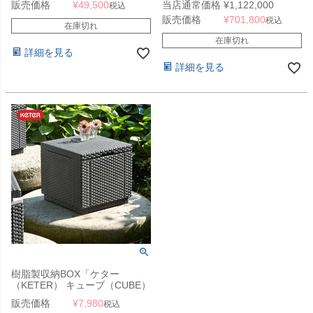
販売価格
¥
49,500
当店通常価格
¥
1,122,000
税込
MAX）」
配送限定 （SN）
販売価格
¥
701,800
税込
在庫切れ
在庫切れ
詳細を見る
詳細を見る
樹脂製収納BOX「ケター
（KETER） キューブ（CUBE）
ガーデンボックス」
販売価格
¥
7,980
税込