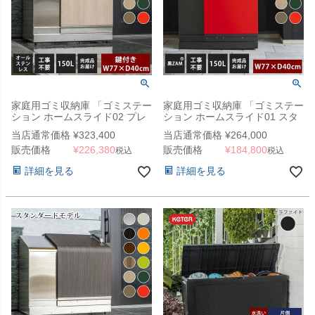
家庭用ゴミ収納庫 「ゴミステー
家庭用ゴミ収納庫 「ゴミステー
ション ホームスライド02 プレ
ション ホームスライド01 スタ
ミアムモデル オールステンレス
ンダードモデル 黒ZAM 150L」
当店通常価格
¥
323,400
当店通常価格
¥
264,000
150L」 （SG）
（SG）
販売価格
¥
226,380
販売価格
¥
184,800
税込
税込
詳細を見る
詳細を見る