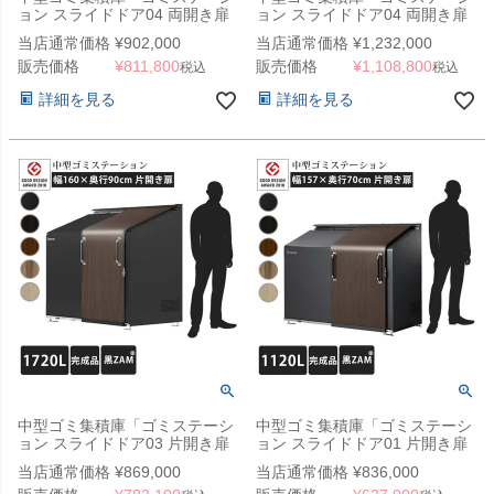
ョン スライドドア04 両開き扉
ョン スライドドア04 両開き扉
黒ZAM 2150L」 ※法人宛配送
ステンレス 2150L」 ※法人宛
当店通常価格
¥
902,000
当店通常価格
¥
1,232,000
限定 （SN）
配送限定 （SN）
販売価格
¥
811,800
販売価格
¥
1,108,800
税込
税込
詳細を見る
詳細を見る
中型ゴミ集積庫「ゴミステーシ
中型ゴミ集積庫「ゴミステーシ
ョン スライドドア03 片開き扉
ョン スライドドア01 片開き扉
黒ZAM 1720L」 ※法人宛配送
黒ZAM 1120L」 ※法人宛配送
当店通常価格
¥
869,000
当店通常価格
¥
836,000
限定 （SN）
限定（SN）