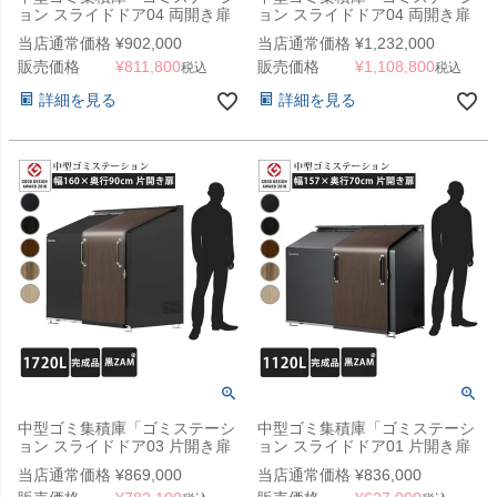
ョン スライドドア04 両開き扉
ョン スライドドア04 両開き扉
黒ZAM 2150L」 ※法人宛配送
ステンレス 2150L」 ※法人宛
当店通常価格
¥
902,000
当店通常価格
¥
1,232,000
限定 （SN）
配送限定 （SN）
販売価格
¥
811,800
販売価格
¥
1,108,800
税込
税込
詳細を見る
詳細を見る
中型ゴミ集積庫「ゴミステーシ
中型ゴミ集積庫「ゴミステーシ
ョン スライドドア03 片開き扉
ョン スライドドア01 片開き扉
黒ZAM 1720L」 ※法人宛配送
黒ZAM 1120L」 ※法人宛配送
当店通常価格
¥
869,000
当店通常価格
¥
836,000
限定 （SN）
限定（SN）