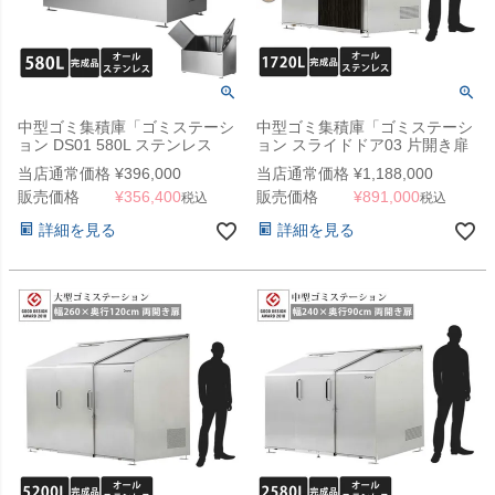
中型ゴミ集積庫「ゴミステーシ
中型ゴミ集積庫「ゴミステーシ
ョン DS01 580L ステンレス
ョン スライドドア03 片開き扉
W1200×D600×1000mm」
ステンレス 1720L」 ※法人宛
当店通常価格
¥
396,000
当店通常価格
¥
1,188,000
（YHC）
配送限定（SN）
販売価格
¥
356,400
販売価格
¥
891,000
税込
税込
詳細を見る
詳細を見る