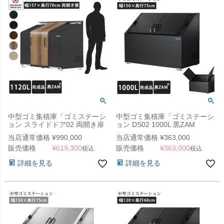
中型ゴミ集積庫「ゴミステーシ
中型ゴミ集積庫「ゴミステーシ
ョン スライドドア02 両開き扉
ョン DS02 1000L 黒ZAM
1120L 黒ZAM」 ※法人宛配送
W1500×D750×H1100mm」 ※
当店通常価格
¥
990,000
当店通常価格
¥
363,000
限定 （SN）
法人宛配送限定（SN）
販売価格
¥
619,300
販売価格
¥
363,000
税込
税込
詳細を見る
詳細を見る