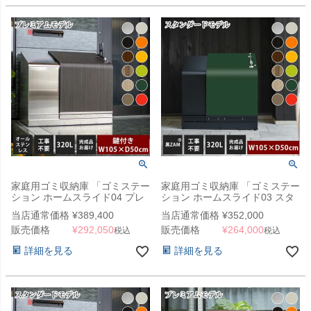
家庭用ゴミ収納庫 「ゴミステー
家庭用ゴミ収納庫 「ゴミステー
ション ホームスライド04 プレ
ション ホームスライド03 スタ
ミアムモデル オールステンレス
ンダードモデル 黒ZAM 320L」
当店通常価格
¥
389,400
当店通常価格
¥
352,000
320L」 （YHC）
（YHC）
販売価格
¥
292,050
販売価格
¥
264,000
税込
税込
詳細を見る
詳細を見る