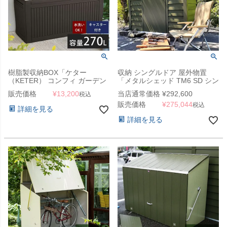
樹脂製収納BOX「ケター
収納 シングルドア 屋外物置
（KETER） コンフィ ガーデン
「メタルシェッド TM6 SD シン
ボックス（COMFY GARDEN
グルドア アペックスルーフ」
販売価格
¥
13,200
当店通常価格
¥
292,600
税込
BOX）」
販売価格
¥
275,044
税込
詳細を見る
詳細を見る