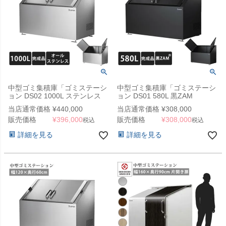
中型ゴミ集積庫「ゴミステーシ
中型ゴミ集積庫「ゴミステーシ
ョン DS02 1000L ステンレス
ョン DS01 580L 黒ZAM
W1500×D750×H1100mm」 ※
W1200×D600×H1000mm」
当店通常価格
¥
440,000
当店通常価格
¥
308,000
法人宛配送限定（SN）
（YHC）
販売価格
¥
396,000
販売価格
¥
308,000
税込
税込
詳細を見る
詳細を見る