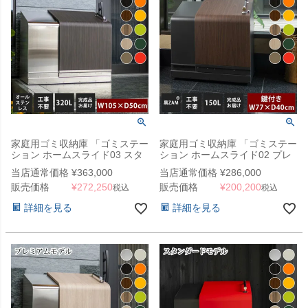
家庭用ゴミ収納庫 「ゴミステー
家庭用ゴミ収納庫 「ゴミステー
ション ホームスライド03 スタ
ション ホームスライド02 プレ
ンダードモデル オールステンレ
ミアムモデル 黒ZAM 150L」
当店通常価格
¥
363,000
当店通常価格
¥
286,000
ス 320L」 （YHC）
（SG）
販売価格
¥
272,250
販売価格
¥
200,200
税込
税込
詳細を見る
詳細を見る