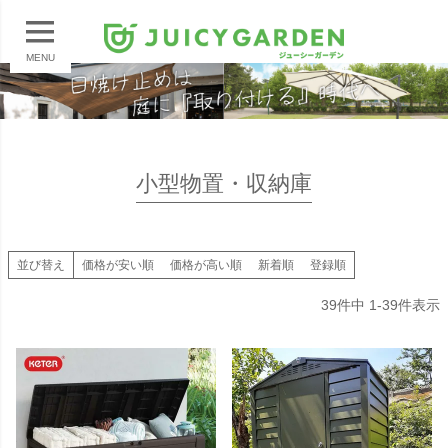
MENU
小型物置・収納庫
並び替え
価格が安い順
価格が高い順
新着順
登録順
39
件中
1
-
39
件表示