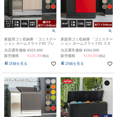
家庭用ゴミ収納庫 「ゴミステー
家庭用ゴミ収納庫 「ゴミステー
ション ホームスライド02 プレ
ション ホームスライド01 スタ
ミアムモデル オールステンレス
ンダードモデル 黒ZAM 150L」
当店通常価格
¥
323,400
当店通常価格
¥
264,000
150L」 （SG）
（SG）
販売価格
¥
226,380
販売価格
¥
184,800
税込
税込
詳細を見る
詳細を見る