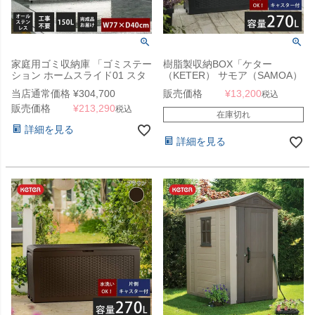
家庭用ゴミ収納庫 「ゴミステー
樹脂製収納BOX「ケター
ション ホームスライド01 スタ
（KETER） サモア（SAMOA）
ンダードモデル オールステンレ
ガーデンボックス 270L」
当店通常価格
¥
304,700
販売価格
¥
13,200
税込
ス 150L」 （SG）
販売価格
¥
213,290
税込
在庫切れ
詳細を見る
詳細を見る