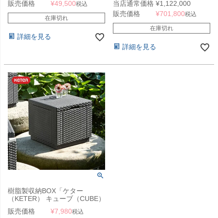
販売価格
¥
49,500
当店通常価格
¥
1,122,000
税込
MAX）」
配送限定 （SN）
販売価格
¥
701,800
税込
在庫切れ
在庫切れ
詳細を見る
詳細を見る
樹脂製収納BOX「ケター
（KETER） キューブ（CUBE）
ガーデンボックス」
販売価格
¥
7,980
税込