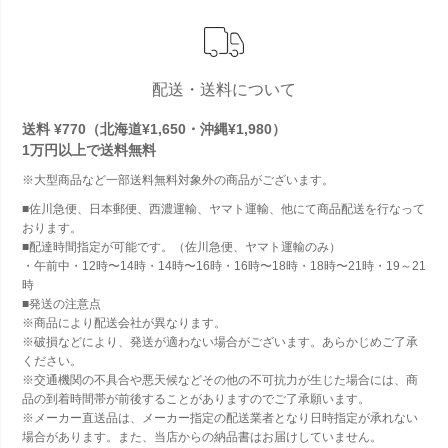
配送・送料について
送料 ¥770（北海道¥1,650・沖縄¥1,980）
1万円以上で
送料無料
※大型商品など一部送料無料対象外の商品がございます。
■佐川急便、日本郵便、西濃運輸、ヤマト運輸、他にて商品配送を行なって
おります。
■配達時間指定が可能です。（佐川急便、ヤマト運輸のみ）
・午前中・12時〜14時・14時〜16時・16時〜18時・18時〜21時・19～21
時
■発送の注意点
※商品により配送会社が異なります。
※破損などにより、発送が適わない場合がございます。あらかじめご了承
ください。
※交通機関の不具合や悪天候などその他の不可抗力が生じた場合には、商
品の到着時間帯が前後することがありますのでご了承願います。
※メーカー直送品は、メーカー指定の配送業者となり日時指定が承れない
場合があります。また、当店からの納品書はお届けしていません。