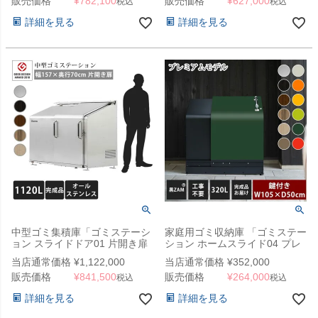
販売価格
¥
782,100
販売価格
¥
627,000
税込
税込
詳細を見る
詳細を見る
中型ゴミ集積庫「ゴミステーシ
家庭用ゴミ収納庫 「ゴミステー
ョン スライドドア01 片開き扉
ション ホームスライド04 プレ
オールステンレス 1120L」 ※
ミアムモデル 黒ZAM 320L」
当店通常価格
¥
1,122,000
当店通常価格
¥
352,000
法人宛配送限定 （SN）
（YHC）
販売価格
¥
841,500
販売価格
¥
264,000
税込
税込
詳細を見る
詳細を見る