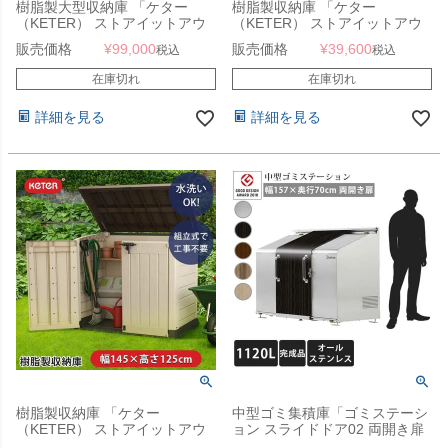
樹脂製大型収納庫 「ケター
樹脂製収納庫 「ケター
（KETER） ストアイットアウ
（KETER） ストアイットアウ
ト ウルトラ（STORE IT OUT
ト ミディ（STORE IT OUT
販売価格
¥
99,000
販売価格
¥
39,600
税込
税込
ULTRA）」
MIDI）」
在庫切れ
在庫切れ
詳細を見る
詳細を見る
樹脂製収納庫 「ケター
中型ゴミ集積庫「ゴミステーシ
（KETER） ストアイットアウ
ョン スライドドア02 両開き扉
ト マックス（STORE IT OUT
ステンレス 1120L」 ※法人宛