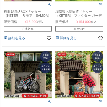
樹脂製収納BOX「ケター
樹脂製木調物置「ケター
（KETER） サモア（SAMOA）
（KETER） ファクター ガーデ
ガーデンボックス 270L」
ンシェッド 4×6 （FACTOR
販売価格
¥
13,200
販売価格
¥
154,000
税込
税込
4×6）」
在庫切れ
在庫切れ
詳細を見る
詳細を見る