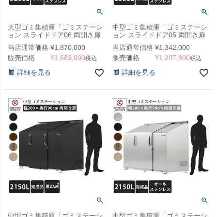
大型ゴミ集積庫「ゴミステーシ
中型ゴミ集積庫「ゴミステーシ
ョン スライドドア06 両開き扉
ョン スライドドア05 両開き扉
ステンレス 5200L」 ※法人宛
ステンレス 2580L」 ※法人宛
当店通常価格
¥
1,870,000
当店通常価格
¥
1,342,000
配送限定、チャーター便
配送限定（SN）
販売価格
¥
1,683,000
販売価格
¥
1,207,800
（SN）
税込
税込
詳細を見る
詳細を見る
中型ゴミ集積庫「ゴミステーシ
中型ゴミ集積庫「ゴミステーシ