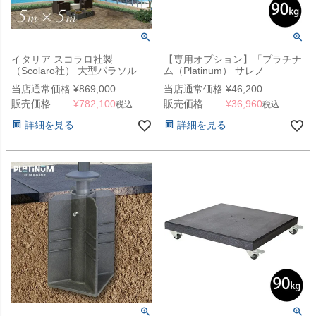
イタリア スコラロ社製
【専用オプション】「プラチナ
（Scolaro社） 大型パラソル
ム（Platinum） サレノ
「カプリ 5050 ＆ ポット型ウエ
（Salerno） 大型パラソル用 キ
当店通常価格
¥
869,000
当店通常価格
¥
46,200
イトベース セット」
ャスター付きベース 90kg」
販売価格
¥
782,100
販売価格
¥
36,960
税込
税込
詳細を見る
詳細を見る