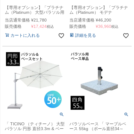
【専用オプション】「プラチナ
【専用オプション】「プラチナ
ム（Platinum） 大型パラソル用
ム（Platinum） モデナ
イングランドベース(地中埋込
（Modena） 大型パラソル用 キ
当店通常価格
¥
21,780
当店通常価格
¥
46,200
み土台)」
ャスター付きベース 90kg」
販売価格
¥
17,424
販売価格
¥
36,960
税込
税込
カートに入れる
詳細を見る
「 TICINO （ティチーノ） 大型
パラソルベース 「 マーブルベ
パラソル 円形 直径3.3m & ベー
ース 55kg （ポール直径34～
ス 220kg セット （カバー付
51mm対応）」