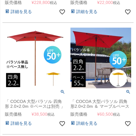
販売価格
¥
228,800
販売価格
¥
22,000
税込
税込
き） 」【送料要見積り】
詳細を見る
詳細を見る
「 COCOA 大型パラソル 四角
「 COCOA 大型パラソル 四角
形 2.0×2.0m ※ベースは別売 」
形2.0×2.0m ＆ マーブルベース
55kg セット 」
販売価格
¥
38,500
販売価格
¥
60,500
税込
税込
詳細を見る
詳細を見る