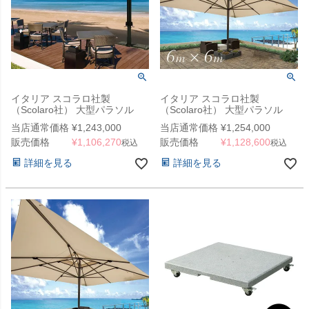
イタリア スコラロ社製
イタリア スコラロ社製
（Scolaro社） 大型パラソル
（Scolaro社） 大型パラソル
「アルダブル ＆ ポット型ウエ
「カプリ 6060 ＆ ポット型ウエ
当店通常価格
¥
1,243,000
当店通常価格
¥
1,254,000
イトベース セット」
イトベース セット」
販売価格
¥
1,106,270
販売価格
¥
1,128,600
税込
税込
詳細を見る
詳細を見る