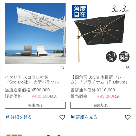
イタリア スコラロ社製
【四角形 3x3m 木目調フレー
（Scolaro社） 大型パラソル
ム】「プラチナム（Platinum）
「ガリレオ イノックス ＆ 専用
チャレンジャー（Challenger）
当店通常価格
¥
506,000
当店通常価格
¥
116,600
ベース セット」
T2 大型パラソル 四角形 3x3m
販売価格
¥
430,100
販売価格
¥
93,280
オーク」※土台別売り
税込
税込
在庫切れ
在庫切れ
詳細を見る
詳細を見る