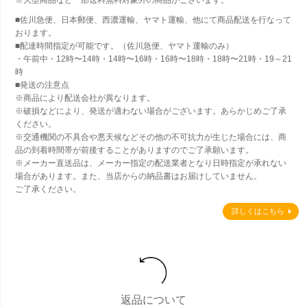
■佐川急便、日本郵便、西濃運輸、ヤマト運輸、他にて商品配送を行なって
おります。
■配達時間指定が可能です。（佐川急便、ヤマト運輸のみ）
・午前中・12時〜14時・14時〜16時・16時〜18時・18時〜21時・19～21
時
■発送の注意点
※商品により配送会社が異なります。
※破損などにより、発送が適わない場合がございます。あらかじめご了承
ください。
※交通機関の不具合や悪天候などその他の不可抗力が生じた場合には、商
品の到着時間帯が前後することがありますのでご了承願います。
※メーカー直送品は、メーカー指定の配送業者となり日時指定が承れない
場合があります。また、当店からの納品書はお届けしていません。
ご了承ください。
詳しくはこちら
返品について