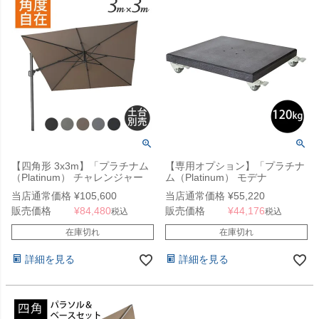
【四角形 3x3m】「プラチナム
【専用オプション】「プラチナ
（Platinum） チャレンジャー
ム（Platinum） モデナ
（Challenger） T2 大型パラ
（Modena） 大型パラソル用 キ
当店通常価格
¥
105,600
当店通常価格
¥
55,220
ソル 四角形 3x3m」※土台別売
ャスター付きベース 120kg」
販売価格
¥
84,480
販売価格
¥
44,176
り
税込
税込
在庫切れ
在庫切れ
詳細を見る
詳細を見る