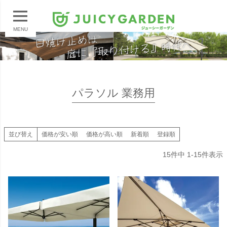
MENU
パラソル 業務用
並び替え
価格が安い順
価格が高い順
新着順
登録順
15
件中
1
-
15
件表示