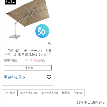
「 TICINO （ティチーノ） 大型
パラソル 四角形 3.5x3.5m & ベ
ース 220kg セット （カバー付
販売価格
¥
245,300
税込
き） 」【送料要見積り】
在庫切れ
詳細を見る
並び替え
価格が安い順
価格が高い順
新着順
登録順
15
件中
1
-
15
件表示