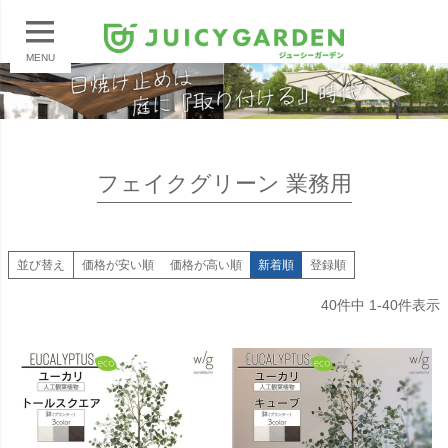
MENU
フェイクグリーン 業務用
並び替え
価格が安い順
価格が高い順
新着順
登録順
40
件中
1
-
40
件表示