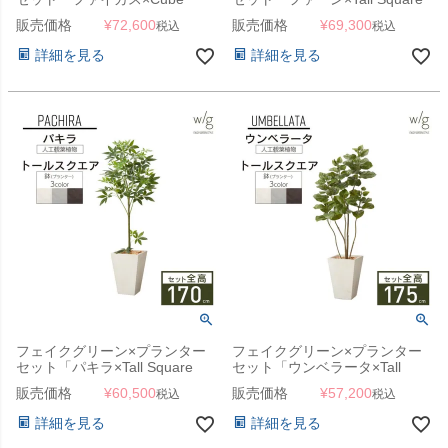
w/g」[高さ180cm・人工樹木・
w/g」[高さ170cm・人工樹木・
販売価格
¥
72,600
販売価格
¥
69,300
税込
税込
人工観葉植物] フィカス
人工観葉植物]
詳細を見る
詳細を見る
フェイクグリーン×プランター
フェイクグリーン×プランター
セット「パキラ×Tall Square
セット「ウンベラータ×Tall
w/g」[高さ170cm・人工樹木・
Square w/g」[高さ175cm・人
販売価格
¥
60,500
販売価格
¥
57,200
税込
税込
人工観葉植物]
工樹木・人工観葉植物]
詳細を見る
詳細を見る