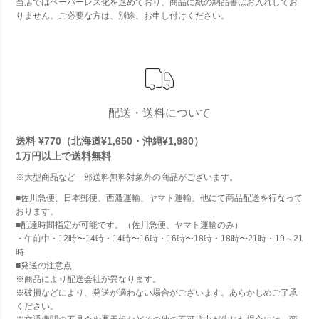
当店ではペーパーレス化を進めており、商品に紙の納品書はお入れしてお
りません。ご必要な方は、別途、お申し付けください。
配送・送料について
送料 ¥770（北海道¥1,650・沖縄¥1,980）
1万円以上で
送料無料
※大型商品など一部送料無料対象外の商品がございます。
■佐川急便、日本郵便、西濃運輸、ヤマト運輸、他にて商品配送を行なって
おります。
■配達時間指定が可能です。（佐川急便、ヤマト運輸のみ）
・午前中・12時〜14時・14時〜16時・16時〜18時・18時〜21時・19～21
時
■発送の注意点
※商品により配送会社が異なります。
※破損などにより、発送が適わない場合がございます。あらかじめご了承
ください。