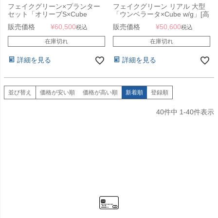
フェイクグリーン×プランター
フェイクグリーン リアル 大型
セット「オリーブS×Cube
「ウンベラータ×Cube w/g」[高
w/g」[高さ165cm・人工樹木・
さ150cm・人工樹木・人工観葉
販売価格
¥
60,500
販売価格
¥
50,600
税込
税込
人工観葉植物]
植物 鉢セット]
在庫切れ
在庫切れ
詳細を見る
詳細を見る
並び替え
価格が安い順
価格が高い順
新着順
登録順
40
件中
1
-
40
件表示