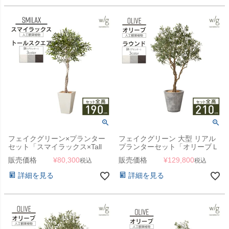
フェイクグリーン×プランター
フェイクグリーン 大型 リアル
セット「スマイラックス×Tall
プランターセット「オリーブＬ
Square w/g」[高さ190cm・人
×Round w/g」[高さ210cm・人
販売価格
¥
80,300
販売価格
¥
129,800
税込
税込
工樹木・人工観葉植物]
工樹木・人工観葉植物]
詳細を見る
詳細を見る