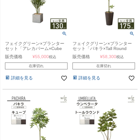
フェイクグリーン×プランター
フェイクグリーン×プランター
セット「アレカパーム×Cube
セット「パキラ×Tall Round
w/g」[高さ130cm・人工樹木・
w/g」[高さ175cm・人工樹木・
販売価格
¥
55,000
販売価格
¥
58,300
税込
税込
人工観葉植物]
人工観葉植物]
在庫切れ
在庫切れ
詳細を見る
詳細を見る