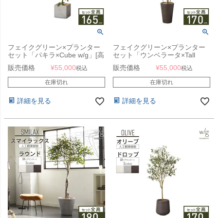
フェイクグリーン×プランター
フェイクグリーン×プランター
セット「パキラ×Cube w/g」[高
セット「ウンベラータ×Tall
さ165cm・人工樹木・人工観葉
Round w/g」[高さ170cm・人工
販売価格
¥
55,000
販売価格
¥
55,000
税込
税込
植物]
樹木・人工観葉植物]
在庫切れ
在庫切れ
詳細を見る
詳細を見る