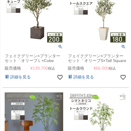
フェイクグリーン×プランター
フェイクグリーン×プランター
セット「オリーブＬ×Cube
セット「オリーブS×Tall Square
w/g」[高さ200cm・人工樹木・
w/g」[高さ180cm・人工樹木・
販売価格
¥
139,700
販売価格
¥
66,000
税込
税込
人工観葉植物]
人工観葉植物]
詳細を見る
詳細を見る