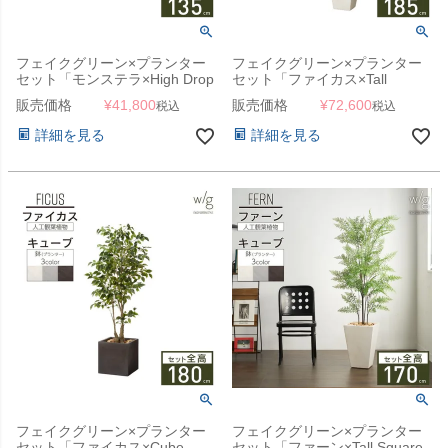
フェイクグリーン×プランター
フェイクグリーン×プランター
セット「モンステラ×High Drop
セット「ファイカス×Tall
Round w/g」[高さ135cm・人工
Square w/g」[高さ185cm・人
販売価格
¥
41,800
販売価格
¥
72,600
税込
税込
樹木・人工観葉植物]
工樹木・人工観葉植物] フィカ
ス
詳細を見る
詳細を見る
フェイクグリーン×プランター
フェイクグリーン×プランター
セット「ファイカス×Cube
セット「ファーン×Tall Square