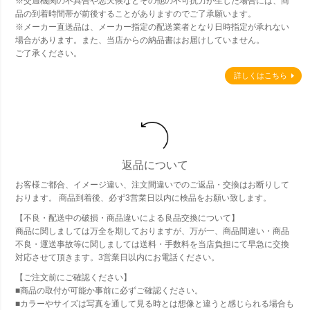
※交通機関の不具合や悪天候などその他の不可抗力が生じた場合には、商
品の到着時間帯が前後することがありますのでご了承願います。
※メーカー直送品は、メーカー指定の配送業者となり日時指定が承れない
場合があります。また、当店からの納品書はお届けしていません。
ご了承ください。
詳しくはこちら
返品について
お客様ご都合、イメージ違い、注文間違いでのご返品・交換はお断りして
おります。 商品到着後、必ず3営業日以内に検品をお願い致します。
【不良・配送中の破損・商品違いによる良品交換について】
商品に関しましては万全を期しておりますが、万が一、商品間違い・商品
不良・運送事故等に関しましては送料・手数料を当店負担にて早急に交換
対応させて頂きます。3営業日以内にお電話ください。
【ご注文前にご確認ください】
■商品の取付が可能か事前に必ずご確認ください。
■カラーやサイズは写真を通して見る時とは想像と違うと感じられる場合も