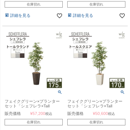
在庫切れ
在庫切れ
詳細を見る
詳細を見る
フェイクグリーン×プランター
フェイクグリーン×プランター
セット「シェフレラ×Tall
セット「シェフレラ×Tall
Round w/g」[高さ175cm・人工
Square w/g」[高さ170cm・人
販売価格
¥
57,200
販売価格
¥
50,600
税込
税込
樹木・人工観葉植物]
工樹木・人工観葉植物]
在庫切れ
在庫切れ