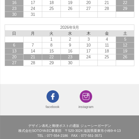
16
17
18
19
20
21
22
23
24
25
26
27
28
29
30
31
2026年9月
日
月
火
水
木
金
土
1
2
3
4
5
6
7
8
9
10
11
12
13
14
15
16
17
18
19
20
21
22
23
24
25
26
27
28
29
30
facebook
instagram
デザイン表札と郵便ポストの通販 ジューシーガーデン
株式会社SOTOYA EC事業部 〒520-3024 滋賀県栗東市小柿9-4-13
TEL：077-554-2186 FAX：077-551-3571