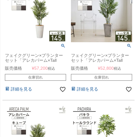
フェイクグリーン×プランター
フェイクグリーン×プランター
セット「アレカパーム×Tall
セット「アレカパーム×Tall
Round w/g」[高さ145cm・人工
Square w/g」[高さ145cm・人
販売価格
¥
57,200
販売価格
¥
52,800
税込
税込
樹木・人工観葉植物]
工樹木・人工観葉植物]
在庫切れ
在庫切れ
詳細を見る
詳細を見る