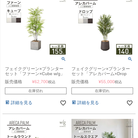
フェイクグリーン×プランター
フェイクグリーン×プランター
セット「ファーン×Cube w/g」
セット「アレカパーム×Drop
[高さ155cm・人工樹木・人工
Round w/g」[高さ140cm・人工
販売価格
¥
62,700
販売価格
¥
55,000
税込
税込
観葉植物]
樹木・人工観葉植物]
在庫切れ
在庫切れ
詳細を見る
詳細を見る