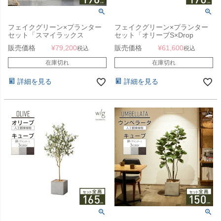
フェイクグリーン×プランター
フェイクグリーン×プランター
セット「スマイラックス
セット「オリーブS×Drop
×Round w/g」[高さ180cm・人
Round w/g」[高さ170cm・人工
販売価格
¥
79,200
販売価格
¥
61,600
税込
税込
工樹木・人工観葉植物]
樹木・人工観葉植物]
在庫切れ
在庫切れ
詳細を見る
詳細を見る