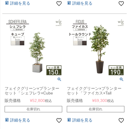
詳細を見る
詳細を見る
フェイクグリーン×プランター
フェイクグリーン×プランター
セット「シェフレラ×Cube
セット「ファイカス×Tall
w/g」[高さ150cm・人工樹木・
Round w/g」[高さ190cm・人工
販売価格
¥
52,800
販売価格
¥
69,300
税込
税込
人工観葉植物]
樹木・人工観葉植物] フィカス
在庫切れ
在庫切れ
詳細を見る
詳細を見る