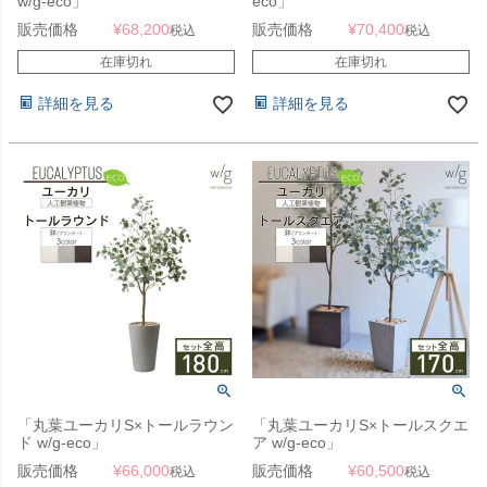
w/g-eco」
eco」
販売価格
¥
68,200
販売価格
¥
70,400
税込
税込
在庫切れ
在庫切れ
詳細を見る
詳細を見る
「丸葉ユーカリS×トールラウン
「丸葉ユーカリS×トールスクエ
ド w/g-eco」
ア w/g-eco」
販売価格
¥
66,000
販売価格
¥
60,500
税込
税込