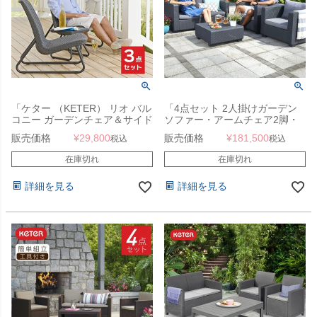
「ケター （KETER） リオ バル
「4点セット 2人掛けガーデン
コニー ガーデンチェア＆サイド
ソファー・アームチェア2脚・
テーブル 3点セット グラファイ
テーブル ケター（KETER） サ
販売価格
¥
29,800
販売価格
¥
181,500
税込
税込
ト 662431」
ルタ（Salta Lounge Set 2-
seater）」【単品販売可】
在庫切れ
在庫切れ
詳細を見る
詳細を見る