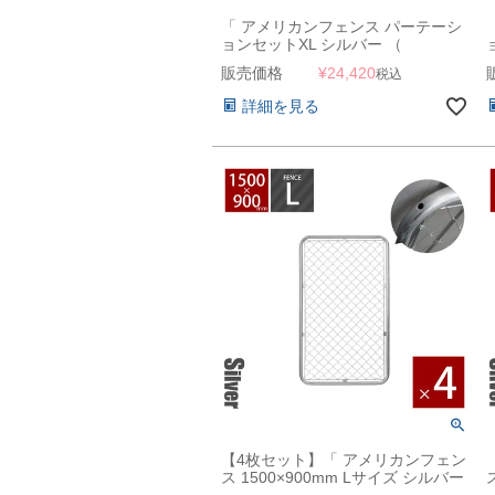
「 アメリカンフェンス パーテーシ
ョンセットXL シルバー （
1800×900mmフェンス＋Φ31.8mm
販売価格
¥
24,420
税込
スタンド2本＋ジョイントA4個 ）
」
詳細を見る
【4枚セット】「 アメリカンフェン
ス 1500×900mm Lサイズ シルバー
4枚セット 」