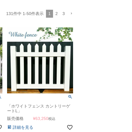
131
件中
1
-
50
件表示
1
2
3
「ホワイトフェンス カントリーゲ
ートL」
販売価格
¥
63,250
税込
詳細を見る