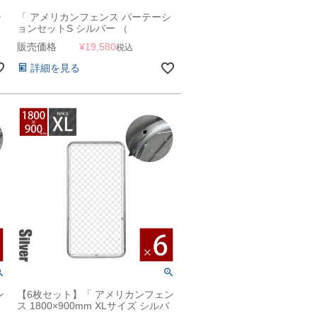
シ
「 アメリカンフェンス パーテーシ
ョンセットS シルバー （
m
900×900mmフェンス＋Φ31.8mm
販売価格
¥
19,580
税込
スタンド2本＋ジョイントA4個 ）
」
詳細を見る
ン
【6枚セット】「 アメリカンフェン
ス 1800×900mm XLサイズ シルバ
ー 6枚セット 」