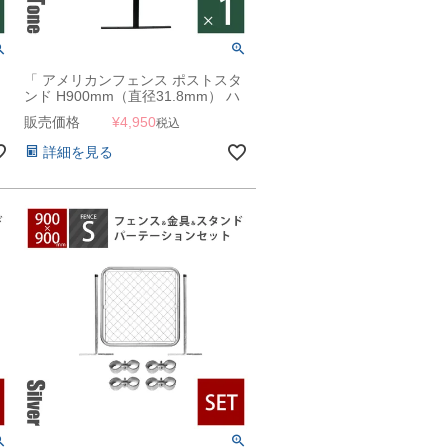
「 アメリカンフェンス ポストスタ
ンド H900mm（直径31.8mm） ハ
ンマートーンブラック ※ゴムキャ
販売価格
¥
4,950
税込
ップ付 」
詳細を見る