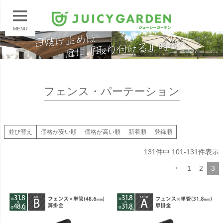
MENU
フェンス・パーテーション
並び替え
価格が安い順
価格が高い順
新着順
登録順
131
件中
101
-
131
件表示
1
2
3