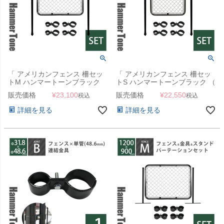
「 アメリカンフェンス 柵セッ
「 アメリカンフェンス 柵セッ
トM ハンマートーンブラック
トS ハンマートーンブラック （
（ 1200×900mmフェンス＋
900×900mmフェンス＋
販売価格
¥
23,100
販売価格
¥
22,550
税込
税込
Φ48.6mm杭2本＋ジョイントB4
Φ48.6mm杭2本＋ジョイントB4
個 ） 」
個 ） 」
詳細を見る
詳細を見る