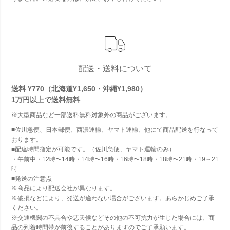
配送・送料について
送料 ¥770（北海道¥1,650・沖縄¥1,980）
1万円以上で
送料無料
※大型商品など一部送料無料対象外の商品がございます。
■佐川急便、日本郵便、西濃運輸、ヤマト運輸、他にて商品配送を行なって
おります。
■配達時間指定が可能です。（佐川急便、ヤマト運輸のみ）
・午前中・12時〜14時・14時〜16時・16時〜18時・18時〜21時・19～21
時
■発送の注意点
※商品により配送会社が異なります。
※破損などにより、発送が適わない場合がございます。あらかじめご了承
ください。
※交通機関の不具合や悪天候などその他の不可抗力が生じた場合には、商
品の到着時間帯が前後することがありますのでご了承願います。