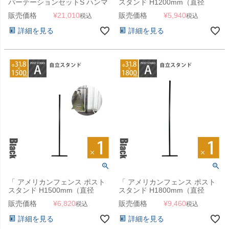
パーテーションセットS ハンマ
スタンド H1200mm（直径
ートーンブラック （
31.8mm） ブラック ※ゴムキャ
販売価格
¥
21,010
販売価格
¥
5,940
税込
税込
900×900mmフェンス＋
ップ付 」
Φ31.8mmスタンド2本＋ジョイ
詳細を見る
詳細を見る
ントA4個 ） 」
「 アメリカンフェンス ポスト
「 アメリカンフェンス ポスト
スタンド H1500mm（直径
スタンド H1800mm（直径
31.8mm） ブラック ※ゴムキャ
31.8mm） ブラック ※ゴムキャ
販売価格
¥
6,820
販売価格
¥
9,460
税込
税込
ップ付 」
ップ付 」
詳細を見る
詳細を見る