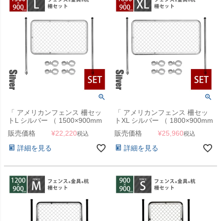
「 アメリカンフェンス 柵セッ
「 アメリカンフェンス 柵セッ
トL シルバー （ 1500×900mm
トXL シルバー （ 1800×900mm
フェンス＋Φ48.6mm杭2本＋ジ
フェンス＋Φ48.6mm杭2本＋ジ
販売価格
¥
22,220
販売価格
¥
25,960
税込
税込
ョイントB4個 ） 」
ョイントB4個 ） 」
詳細を見る
詳細を見る