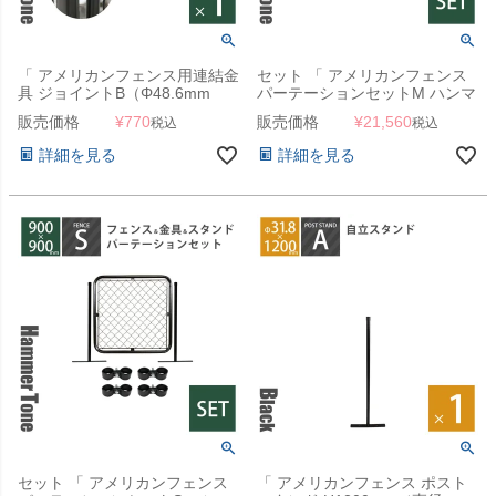
「 アメリカンフェンス用連結金
セット 「 アメリカンフェンス
具 ジョイントB（Φ48.6mm
パーテーションセットM ハンマ
用） ハンマートーンブラック
ートーンブラック （
販売価格
¥
770
販売価格
¥
21,560
税込
税込
」
1200×900mmフェンス＋
Φ31.8mmスタンド2本＋ジョイ
詳細を見る
詳細を見る
ントA4個 ） 」
セット 「 アメリカンフェンス
「 アメリカンフェンス ポスト