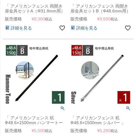
「 アメリカンフェンス 両開き
「 アメリカンフェンス 両開き
扉金具セットA（Φ31.8mm用）
扉金具セットB（Φ48.6mm用）
シルバー （ ヒンジA4個＋ダブ
シルバー （ ヒンジB4個＋ダブ
販売価格
¥
8,360
販売価格
¥
9,680
税込
税込
ルドアラッチA1個） 」
ルドアラッチB1個） 」
詳細を見る
詳細を見る
「 アメリカンフェンス 杭
「 アメリカンフェンス 杭
Ф48.6×1500mm ハンマートー
Ф48.6×1500mm シルバー 」
ンブラック 」
販売価格
¥
5,500
販売価格
¥
5,280
税込
税込