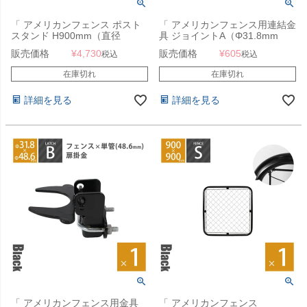
「 アメリカンフェンス ポスト
「 アメリカンフェンス用連結金
スタンド H900mm（直径
具 ジョイントA（Φ31.8mm
31.8mm） ブラック ※ゴムキャ
用） ブラック 」
販売価格
¥
4,730
販売価格
¥
605
税込
税込
ップ付 」
在庫切れ
在庫切れ
詳細を見る
詳細を見る
「 アメリカンフェンス用金具
「 アメリカンフェンス