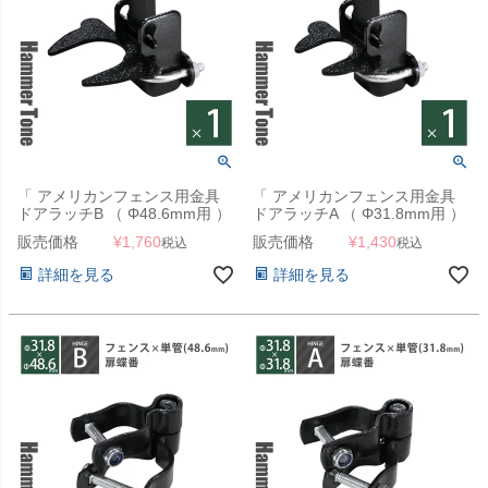
「 アメリカンフェンス用金具
「 アメリカンフェンス用金具
ドアラッチB （ Φ48.6mm用 ）
ドアラッチA （ Φ31.8mm用 ）
ハンマートーンブラック 」【南
ハンマートーンブラック 」【南
販売価格
¥
1,760
販売価格
¥
1,430
税込
税込
京錠・錠前ロック可能】
京錠・錠前ロック可能】
詳細を見る
詳細を見る