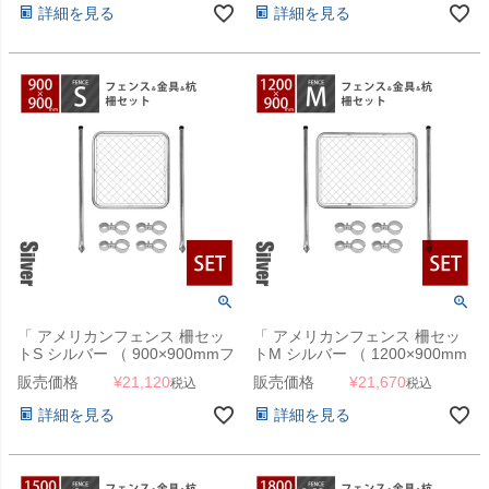
詳細を見る
詳細を見る
「 アメリカンフェンス 柵セッ
「 アメリカンフェンス 柵セッ
トS シルバー （ 900×900mmフ
トM シルバー （ 1200×900mm
ェンス＋Φ48.6mm杭2本＋ジョ
フェンス＋Φ48.6mm杭2本＋ジ
販売価格
¥
21,120
販売価格
¥
21,670
税込
税込
イントB4個 ） 」
ョイントB4個 ） 」
詳細を見る
詳細を見る