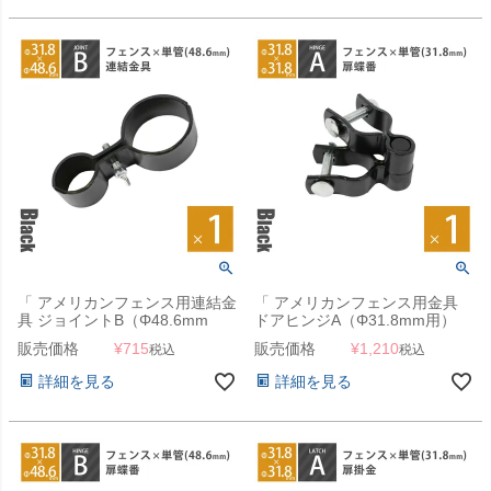
「 アメリカンフェンス用連結金
「 アメリカンフェンス用金具
具 ジョイントB（Φ48.6mm
ドアヒンジA（Φ31.8mm用）
用） ブラック 」
ブラック 」
販売価格
¥
715
販売価格
¥
1,210
税込
税込
詳細を見る
詳細を見る