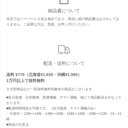
納品書について
当店ではペーパーレス化を進めており、商品に紙の納品書はお入れしてお
りません。ご必要な方は、別途、お申し付けください。
配送・送料について
送料 ¥770（北海道¥1,650・沖縄¥1,980）
1万円以上で
送料無料
※大型商品など一部送料無料対象外の商品がございます。
■佐川急便、日本郵便、西濃運輸、ヤマト運輸、他にて商品配送を行なって
おります。
■配達時間指定が可能です。（佐川急便、ヤマト運輸のみ）
・午前中・12時〜14時・14時〜16時・16時〜18時・18時〜21時・19～21
時
■発送の注意点