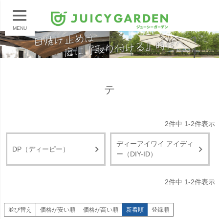
MENU
テ
2
件中
1
-
2
件表示
ディーアイワイ アイディ
DP（ディーピー）
ー（DIY-ID）
2
件中
1
-
2
件表示
並び替え
価格が安い順
価格が高い順
新着順
登録順