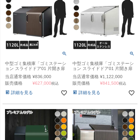
中型ゴミ集積庫「ゴミステーシ
中型ゴミ集積庫「ゴミステーシ
ョン スライドドア01 片開き扉
ョン スライドドア01 片開き扉
黒ZAM 1120L」 ※法人宛配送
オールステンレス 1120L」 ※
当店通常価格
¥
836,000
当店通常価格
¥
1,122,000
限定（SN）
法人宛配送限定 （SN）
販売価格
¥
627,000
販売価格
¥
841,500
税込
税込
詳細を見る
詳細を見る