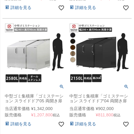
詳細を見る
詳細を見る
中型ゴミ集積庫「ゴミステーシ
中型ゴミ集積庫「ゴミステーシ
ョン スライドドア05 両開き扉
ョン スライドドア04 両開き扉
ステンレス 2580L」 ※法人宛
黒ZAM 2150L」 ※法人宛配送
当店通常価格
¥
1,342,000
当店通常価格
¥
902,000
配送限定（SN）
限定 （SN）
販売価格
¥
1,207,800
販売価格
¥
811,800
税込
税込
詳細を見る
詳細を見る