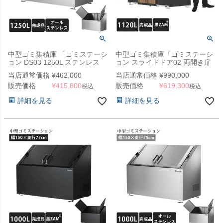
中型ゴミ集積庫 「ゴミステーシ
中型ゴミ集積庫「ゴミステーシ
ョン DS03 1250L ステンレス
ョン スライドドア02 両開き扉
W1500×D900×H1100mm」
1120L 黒ZAM」 ※法人宛配送
当店通常価格
¥
462,000
当店通常価格
¥
990,000
限定 （SN）
販売価格
¥
415,800
販売価格
¥
619,300
税込
税込
詳細を見る
詳細を見る