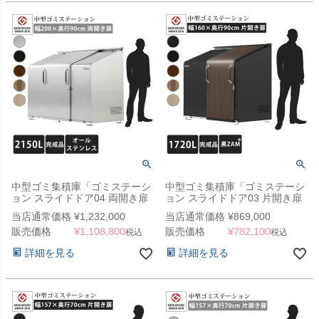
中型ゴミ集積庫「ゴミステーシ
中型ゴミ集積庫「ゴミステーシ
ョン スライドドア04 両開き扉
ョン スライドドア03 片開き扉
ステンレス 2150L」 ※法人宛
黒ZAM 1720L」 ※法人宛配送
当店通常価格
¥
1,232,000
当店通常価格
¥
869,000
配送限定 （SN）
限定 （SN）
販売価格
¥
1,108,800
販売価格
¥
782,100
税込
税込
詳細を見る
詳細を見る