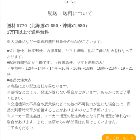
配送・送料について
送料 ¥770（北海道¥1,650・沖縄¥1,980）
1万円以上で
送料無料
※大型商品など一部送料無料対象外の商品がございます。
■佐川急便、日本郵便、西濃運輸、ヤマト運輸、他にて商品配送を行なって
おります。
■配達時間指定が可能です。（佐川急便、ヤマト運輸のみ）
・午前中・12時〜14時・14時〜16時・16時〜18時・18時〜21時・19～21
時
■発送の注意点
※商品により配送会社が異なります。
※破損などにより、発送が適わない場合がございます。あらかじめご了承
ください。
※交通機関の不具合や悪天候などその他の不可抗力が生じた場合には、商
品の到着時間帯が前後することがありますのでご了承願います。
※メーカー直送品は、メーカー指定の配送業者となり日時指定が承れない
場合があります。また、当店からの納品書はお届けしていません。
ご了承ください。
詳しくはこちら