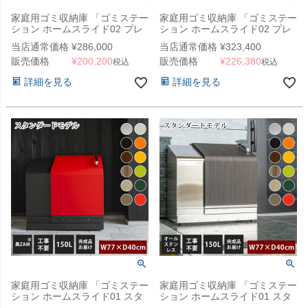
家庭用ゴミ収納庫 「ゴミステー
家庭用ゴミ収納庫 「ゴミステー
ション ホームスライド02 プレ
ション ホームスライド02 プレ
ミアムモデル 黒ZAM 150L」
ミアムモデル オールステンレス
当店通常価格
¥
286,000
当店通常価格
¥
323,400
（SG）
150L」 （SG）
販売価格
¥
200,200
販売価格
¥
226,380
税込
税込
詳細を見る
詳細を見る
家庭用ゴミ収納庫 「ゴミステー
家庭用ゴミ収納庫 「ゴミステー
ション ホームスライド01 スタ
ション ホームスライド01 スタ
ンダードモデル 黒ZAM 150L」
ンダードモデル オールステンレ