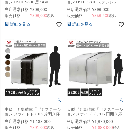
ョン DS01 580L 黒ZAM
ョン DS01 580L ステンレス
W1200×D600×H1000mm」
W1200×D600×1000mm」
当店通常価格
¥
308,000
当店通常価格
¥
396,000
（YHC）
（YHC）
販売価格
¥
308,000
販売価格
¥
356,400
税込
税込
詳細を見る
詳細を見る
中型ゴミ集積庫「ゴミステーシ
大型ゴミ集積庫「ゴミステーシ
ョン スライドドア03 片開き扉
ョン スライドドア06 両開き扉
ステンレス 1720L」 ※法人宛
ステンレス 5200L」 ※法人宛
当店通常価格
¥
1,188,000
当店通常価格
¥
1,870,000
配送限定（SN）
配送限定、チャーター便
販売価格
¥
891,000
販売価格
¥
1,683,000
（SN）
税込
税込