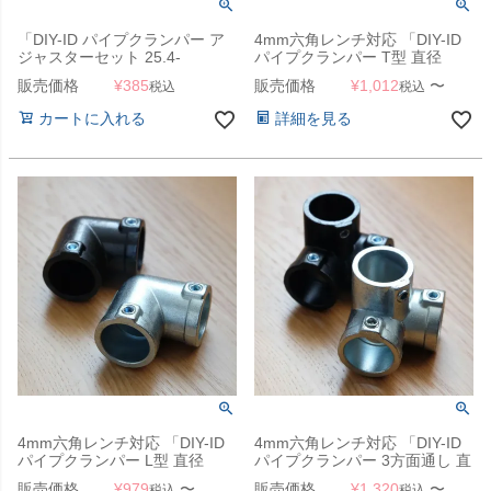
「DIY-ID パイプクランパー ア
4mm六角レンチ対応 「DIY-ID
ジャスターセット 25.4-
パイプクランパー T型 直径
W5/16」
25.4mmパイプ用」
販売価格
¥
385
販売価格
¥
1,012
〜
税込
税込
カートに入れる
詳細を見る
4mm六角レンチ対応 「DIY-ID
4mm六角レンチ対応 「DIY-ID
パイプクランパー L型 直径
パイプクランパー 3方面通し 直
25.4mmパイプ用」
径25.4mmパイプ用」
販売価格
¥
979
〜
販売価格
¥
1,320
〜
税込
税込