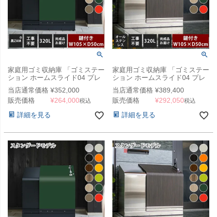
家庭用ゴミ収納庫 「ゴミステー
家庭用ゴミ収納庫 「ゴミステー
ション ホームスライド04 プレ
ション ホームスライド04 プレ
ミアムモデル 黒ZAM 320L」
ミアムモデル オールステンレス
当店通常価格
¥
352,000
当店通常価格
¥
389,400
（YHC）
320L」 （YHC）
販売価格
¥
264,000
販売価格
¥
292,050
税込
税込
詳細を見る
詳細を見る