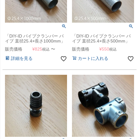
「DIY-ID パイプクランパー パ
「DIY-ID パイプクランパー パ
イプ 直径25.4×長さ1000mm」
イプ 直径25.4×長さ500mm」
販売価格
¥
825
〜
販売価格
¥
550
税込
税込
詳細を見る
カートに入れる