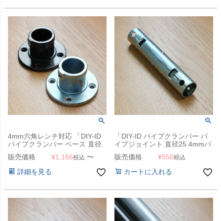
4mm六角レンチ対応 「DIY-ID
「DIY-ID パイプクランパー パ
パイプクランパー ベース 直径
イプジョイント 直径25.4mmパ
25.4mmパイプ用」
イプ用」
販売価格
¥
1,166
〜
販売価格
¥
550
税込
税込
詳細を見る
カートに入れる