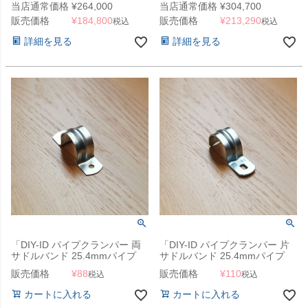
当店通常価格
¥
264,000
当店通常価格
¥
304,700
（SG）
ス 150L」 （SG）
販売価格
¥
184,800
販売価格
¥
213,290
税込
税込
詳細を見る
詳細を見る
「DIY-ID パイプクランパー 両
「DIY-ID パイプクランパー 片
サドルバンド 25.4mmパイプ
サドルバンド 25.4mmパイプ
用」
用」
販売価格
¥
88
販売価格
¥
110
税込
税込
カートに入れる
カートに入れる