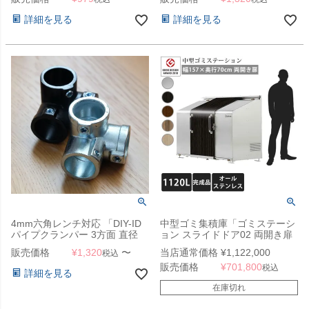
詳細を見る
詳細を見る
4mm六角レンチ対応 「DIY-ID
中型ゴミ集積庫「ゴミステーシ
パイプクランパー 3方面 直径
ョン スライドドア02 両開き扉
25.4mmパイプ用」
ステンレス 1120L」 ※法人宛
販売価格
¥
1,320
〜
当店通常価格
¥
1,122,000
税込
配送限定 （SN）
販売価格
¥
701,800
税込
詳細を見る
在庫切れ