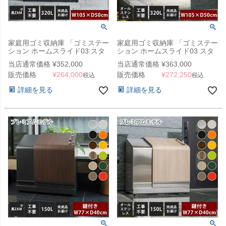
家庭用ゴミ収納庫 「ゴミステー
家庭用ゴミ収納庫 「ゴミステー
ション ホームスライド03 スタ
ション ホームスライド03 スタ
ンダードモデル 黒ZAM 320L」
ンダードモデル オールステンレ
当店通常価格
¥
352,000
当店通常価格
¥
363,000
（YHC）
ス 320L」 （YHC）
販売価格
¥
264,000
販売価格
¥
272,250
税込
税込
詳細を見る
詳細を見る