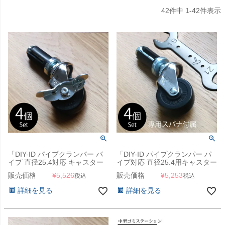
42
件中
1
-
42
件表示
「DIY-ID パイプクランパー パ
「DIY-ID パイプクランパー パ
イプ 直径25.4対応 キャスター
イプ対応 直径25.4用キャスター
（ストッパー付き） 4個セッ
4個セット ＆ 専用スパナ（19・
販売価格
¥
5,526
販売価格
¥
5,253
税込
税込
ト」
21mm平型） セット」
詳細を見る
詳細を見る