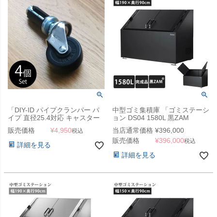
「DIY-ID パイプクランパー パ
中型ゴミ集積庫 「ゴミステーシ
イプ 直径25.4対応 キャスター
ョン DS04 1580L 黒ZAM
4個セット」
W1900×D900×H1100mm」
販売価格
¥
4,950
当店通常価格
¥
396,000
税込
販売価格
¥
396,000
税込
詳細を見る
詳細を見る