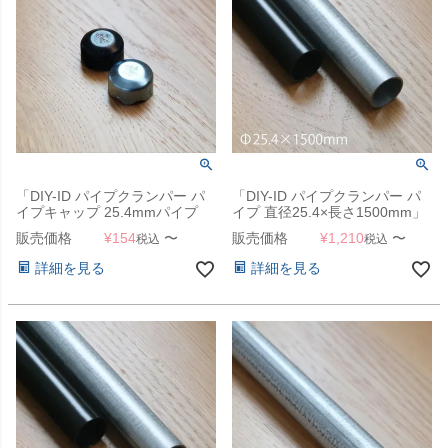
「DIY-ID パイプクランパー パ
「DIY-ID パイプクランパー パ
イプキャップ 25.4mmパイプ
イプ 直径25.4×長さ1500mm」
用」
販売価格
¥
154
〜
販売価格
¥
1,210
〜
税込
税込
詳細を見る
詳細を見る