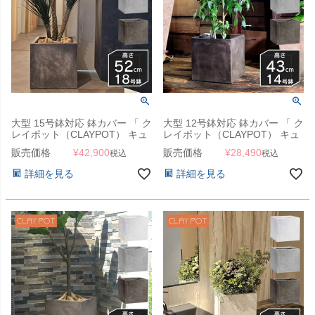
大型 15号鉢対応 鉢カバー 「 ク
大型 12号鉢対応 鉢カバー 「 ク
レイポット（CLAYPOT） キュ
レイポット（CLAYPOT） キュ
ーブ52（Cube 52） 」 145L 高
ーブ43（Cube 43） 」 75L 高
販売価格
¥
42,900
販売価格
¥
28,490
税込
税込
さ52cm 底穴あり
さ43cm 底穴あり
詳細を見る
詳細を見る