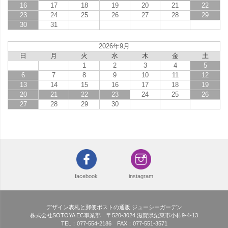
16
17
18
19
20
21
22
23
24
25
26
27
28
29
30
31
2026年9月
日
月
火
水
木
金
土
1
2
3
4
5
6
7
8
9
10
11
12
13
14
15
16
17
18
19
20
21
22
23
24
25
26
27
28
29
30
facebook
instagram
デザイン表札と郵便ポストの通販 ジューシーガーデン
株式会社SOTOYA EC事業部 〒520-3024 滋賀県栗東市小柿9-4-13
TEL：077-554-2186 FAX：077-551-3571