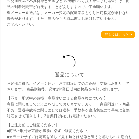
※交通機関の不具合や悪天候などその他の不可抗力が生じた場合には、商
品の到着時間帯が前後することがありますのでご了承願います。
※メーカー直送品は、メーカー指定の配送業者となり日時指定が承れない
場合があります。また、当店からの納品書はお届けしていません。
ご了承ください。
詳しくはこちら
返品について
お客様ご都合、イメージ違い、注文間違いでのご返品・交換はお断りして
おります。 商品到着後、必ず3営業日以内に検品をお願い致します。
【不良・配送中の破損・商品違いによる良品交換について】
商品に関しましては万全を期しておりますが、万が一、商品間違い・商品
不良・運送事故等に関しましては送料・手数料を当店負担にて早急に交換
対応させて頂きます。3営業日以内にお電話ください。
【ご注文前にご確認ください】
■商品の取付が可能か事前に必ずご確認ください。
■カラーやサイズは写真を通して見る時とは想像と違うと感じられる場合も