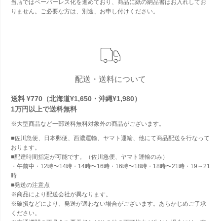
当店ではペーパーレス化を進めており、商品に紙の納品書はお入れしてお
りません。ご必要な方は、別途、お申し付けください。
配送・送料について
送料 ¥770（北海道¥1,650・沖縄¥1,980）
1万円以上で
送料無料
※大型商品など一部送料無料対象外の商品がございます。
■佐川急便、日本郵便、西濃運輸、ヤマト運輸、他にて商品配送を行なって
おります。
■配達時間指定が可能です。（佐川急便、ヤマト運輸のみ）
・午前中・12時〜14時・14時〜16時・16時〜18時・18時〜21時・19～21
時
■発送の注意点
※商品により配送会社が異なります。
※破損などにより、発送が適わない場合がございます。あらかじめご了承
ください。