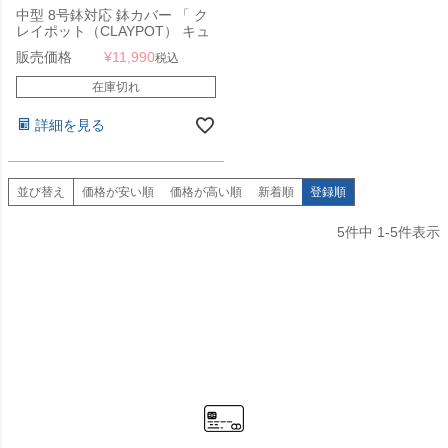
中型 8号鉢対応 鉢カバー 「 ク
レイポット（CLAYPOT） キュ
ーブ29（Cube 29） 」 23L 高
販売価格
¥
11,990
税込
さ22cm 底穴あり
在庫切れ
詳細を見る
並び替え
価格が安い順
価格が高い順
新着順
登録順
5
件中
1
-
5
件表示