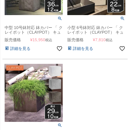
中型 10号鉢対応 鉢カバー 「 ク
小型 6号鉢対応 鉢カバー 「 ク
レイポット（CLAYPOT） キュ
レイポット（CLAYPOT） キュ
ーブ36（Cube 36） 」 40L 高
ーブ22（Cube 22） 」 10L 高
販売価格
¥
15,950
販売価格
¥
7,810
税込
税込
さ36cm 底穴あり
さ22cm 底穴あり
詳細を見る
詳細を見る