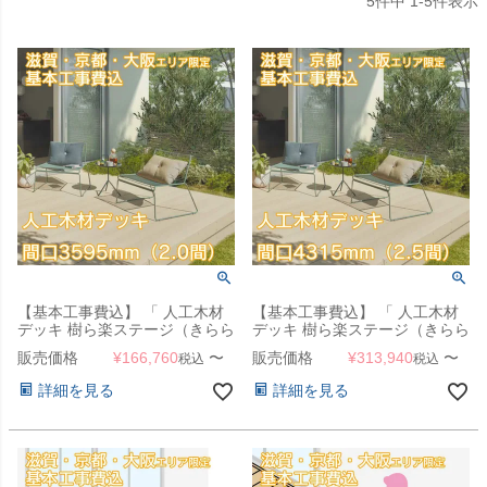
5
件中
1
-
5
件表示
【基本工事費込】 「 人工木材
【基本工事費込】 「 人工木材
デッキ 樹ら楽ステージ（きらら
デッキ 樹ら楽ステージ（きらら
ステージ） デッキ本体 間口
ステージ） デッキ本体 間口
販売価格
¥
166,760
〜
販売価格
¥
313,940
〜
税込
税込
3595mm（2.0間） 」 【滋賀・
4315mm（2.5間） 」 【滋賀・
京都・大阪のみ対応可能】
京都・大阪のみ対応可能】
詳細を見る
詳細を見る