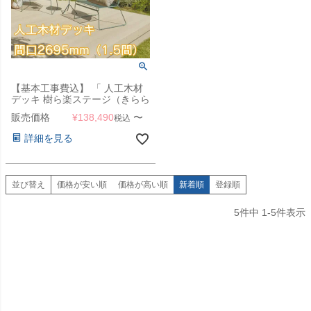
【基本工事費込】 「 人工木材
デッキ 樹ら楽ステージ（きらら
ステージ） デッキ本体 間口
販売価格
¥
138,490
〜
税込
2695mm（1.5間） 」 【滋賀・
京都・大阪のみ対応可能】
詳細を見る
並び替え
価格が安い順
価格が高い順
新着順
登録順
5
件中
1
-
5
件表示