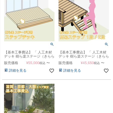
【基本工事費込】 「 人工木材
【基本工事費込】 「 人工木材
デッキ 樹ら楽ステージ（きらら
デッキ 樹ら楽ステージ（きらら
ステージ） ステップデッキ（階
ステージ） 簡易ステップ（階
販売価格
¥
55,000
〜
販売価格
¥
45,650
〜
税込
税込
段） 」 【滋賀・京都・大阪の
段） 1段・2段 」 【滋賀・京
み対応可能】【本体と同時注文
都・大阪のみ対応可能】【本体
詳細を見る
詳細を見る
のみ対応可】
と同時注文のみ対応可】