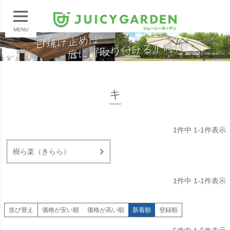
MENU
キ
1
件中
1
-
1
件表示
樹ら楽（きらら）
1
件中
1
-
1
件表示
並び替え
価格が安い順
価格が高い順
新着順
登録順