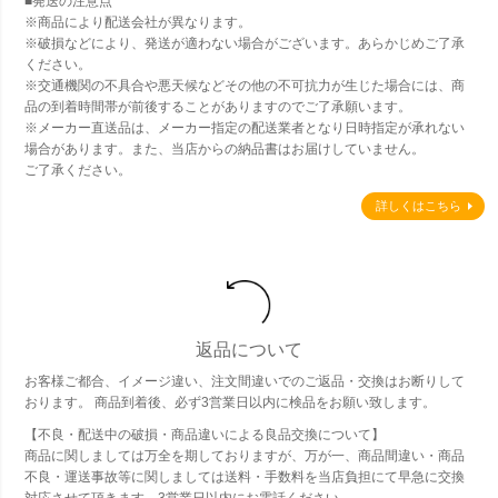
■発送の注意点
※商品により配送会社が異なります。
※破損などにより、発送が適わない場合がございます。あらかじめご了承
ください。
※交通機関の不具合や悪天候などその他の不可抗力が生じた場合には、商
品の到着時間帯が前後することがありますのでご了承願います。
※メーカー直送品は、メーカー指定の配送業者となり日時指定が承れない
場合があります。また、当店からの納品書はお届けしていません。
ご了承ください。
詳しくはこちら
返品について
お客様ご都合、イメージ違い、注文間違いでのご返品・交換はお断りして
おります。 商品到着後、必ず3営業日以内に検品をお願い致します。
【不良・配送中の破損・商品違いによる良品交換について】
商品に関しましては万全を期しておりますが、万が一、商品間違い・商品
不良・運送事故等に関しましては送料・手数料を当店負担にて早急に交換