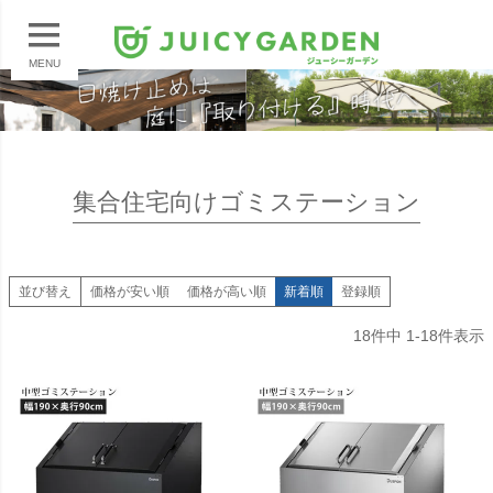
MENU
集合住宅向けゴミステーション
並び替え
価格が安い順
価格が高い順
新着順
登録順
18
件中
1
-
18
件表示