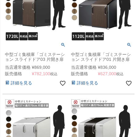
中型ゴミ集積庫「ゴミステーシ
中型ゴミ集積庫「ゴミステーシ
ョン スライドドア03 片開き扉
ョン スライドドア01 片開き扉
黒ZAM 1720L」 ※法人宛配送
黒ZAM 1120L」 ※法人宛配送
当店通常価格
¥
869,000
当店通常価格
¥
836,000
限定 （SN）
限定（SN）
販売価格
¥
782,100
販売価格
¥
627,000
税込
税込
詳細を見る
詳細を見る