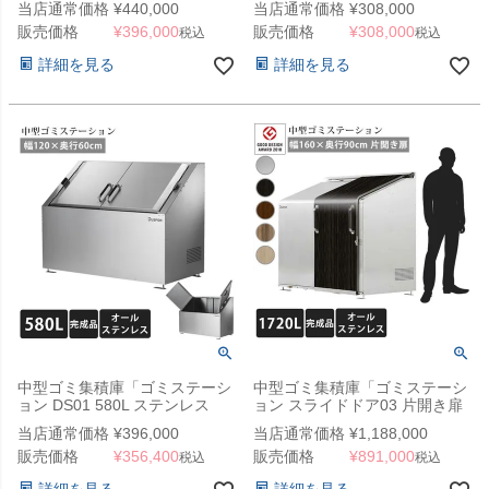
当店通常価格
¥
440,000
当店通常価格
¥
308,000
法人宛配送限定（SN）
（YHC）
販売価格
¥
396,000
販売価格
¥
308,000
税込
税込
詳細を見る
詳細を見る
中型ゴミ集積庫「ゴミステーシ
中型ゴミ集積庫「ゴミステーシ
ョン DS01 580L ステンレス
ョン スライドドア03 片開き扉
W1200×D600×1000mm」
ステンレス 1720L」 ※法人宛
当店通常価格
¥
396,000
当店通常価格
¥
1,188,000
（YHC）
配送限定（SN）
販売価格
¥
356,400
販売価格
¥
891,000
税込
税込