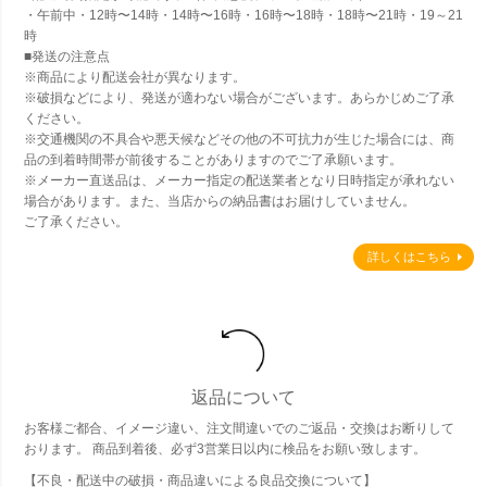
・午前中・12時〜14時・14時〜16時・16時〜18時・18時〜21時・19～21
時
■発送の注意点
※商品により配送会社が異なります。
※破損などにより、発送が適わない場合がございます。あらかじめご了承
ください。
※交通機関の不具合や悪天候などその他の不可抗力が生じた場合には、商
品の到着時間帯が前後することがありますのでご了承願います。
※メーカー直送品は、メーカー指定の配送業者となり日時指定が承れない
場合があります。また、当店からの納品書はお届けしていません。
ご了承ください。
詳しくはこちら
返品について
お客様ご都合、イメージ違い、注文間違いでのご返品・交換はお断りして
おります。 商品到着後、必ず3営業日以内に検品をお願い致します。
【不良・配送中の破損・商品違いによる良品交換について】