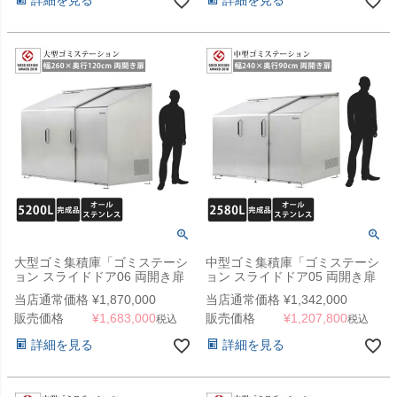
詳細を見る
詳細を見る
大型ゴミ集積庫「ゴミステーシ
中型ゴミ集積庫「ゴミステーシ
ョン スライドドア06 両開き扉
ョン スライドドア05 両開き扉
ステンレス 5200L」 ※法人宛
ステンレス 2580L」 ※法人宛
当店通常価格
¥
1,870,000
当店通常価格
¥
1,342,000
配送限定、チャーター便
配送限定（SN）
販売価格
¥
1,683,000
販売価格
¥
1,207,800
（SN）
税込
税込
詳細を見る
詳細を見る