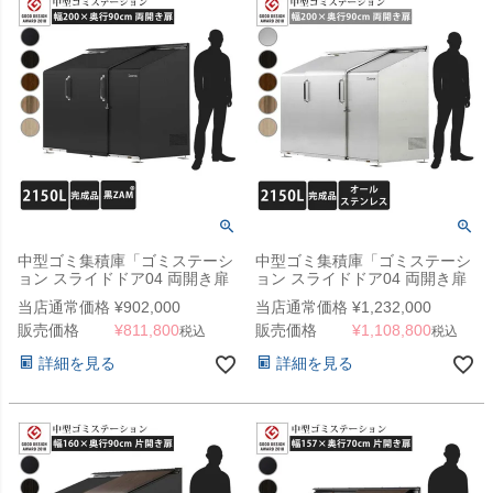
中型ゴミ集積庫「ゴミステーシ
中型ゴミ集積庫「ゴミステーシ
ョン スライドドア04 両開き扉
ョン スライドドア04 両開き扉
黒ZAM 2150L」 ※法人宛配送
ステンレス 2150L」 ※法人宛
当店通常価格
¥
902,000
当店通常価格
¥
1,232,000
限定 （SN）
配送限定 （SN）
販売価格
¥
811,800
販売価格
¥
1,108,800
税込
税込
詳細を見る
詳細を見る