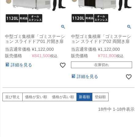
中型ゴミ集積庫「ゴミステーシ
中型ゴミ集積庫「ゴミステーシ
ョン スライドドア01 片開き扉
ョン スライドドア02 両開き扉
オールステンレス 1120L」 ※
ステンレス 1120L」 ※法人宛
当店通常価格
¥
1,122,000
当店通常価格
¥
1,122,000
法人宛配送限定 （SN）
配送限定 （SN）
販売価格
¥
841,500
販売価格
¥
701,800
税込
税込
詳細を見る
在庫切れ
詳細を見る
並び替え
価格が安い順
価格が高い順
新着順
登録順
18
件中
1
-
18
件表示